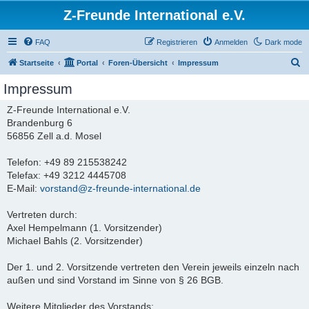
Z-Freunde International e.V.
FAQ
Registrieren
Anmelden
Dark mode
S
Startseite
Portal
Foren-Übersicht
Impressum
u
Impressum
c
Z-Freunde International e.V.
h
Brandenburg 6
e
56856 Zell a.d. Mosel
Telefon: +49 89 215538242
Telefax: +49 3212 4445708
E-Mail:
vorstand@z-freunde-international.de
Vertreten durch:
Axel Hempelmann (1. Vorsitzender)
Michael Bahls (2. Vorsitzender)
Der 1. und 2. Vorsitzende vertreten den Verein jeweils einzeln nach
außen und sind Vorstand im Sinne von § 26 BGB.
Weitere Mitglieder des Vorstands: