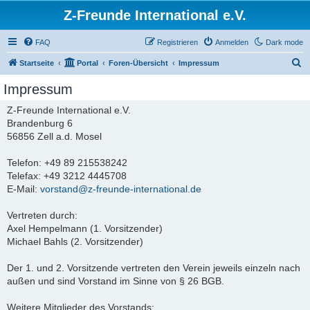
Z-Freunde International e.V.
FAQ
Registrieren
Anmelden
Dark mode
S
Startseite
Portal
Foren-Übersicht
Impressum
u
Impressum
c
Z-Freunde International e.V.
h
Brandenburg 6
e
56856 Zell a.d. Mosel
Telefon: +49 89 215538242
Telefax: +49 3212 4445708
E-Mail:
vorstand@z-freunde-international.de
Vertreten durch:
Axel Hempelmann (1. Vorsitzender)
Michael Bahls (2. Vorsitzender)
Der 1. und 2. Vorsitzende vertreten den Verein jeweils einzeln nach
außen und sind Vorstand im Sinne von § 26 BGB.
Weitere Mitglieder des Vorstands: