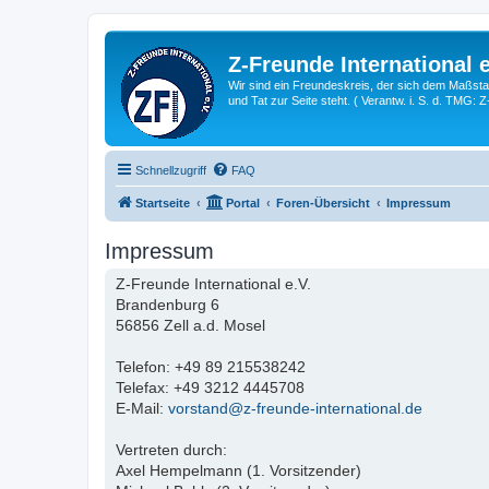
Z-Freunde International e
Wir sind ein Freundeskreis, der sich dem Maßstab 
und Tat zur Seite steht. ( Verantw. i. S. d. TMG: 
Schnellzugriff
FAQ
Startseite
Portal
Foren-Übersicht
Impressum
Impressum
Z-Freunde International e.V.
Brandenburg 6
56856 Zell a.d. Mosel
Telefon: +49 89 215538242
Telefax: +49 3212 4445708
E-Mail:
vorstand@z-freunde-international.de
Vertreten durch:
Axel Hempelmann (1. Vorsitzender)