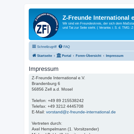
Z-Freunde International e
Wir sind ein Freundeskreis, der sich dem Maßstab 
und Tat zur Seite steht. ( Verantw. i. S. d. TMG: 
Schnellzugriff
FAQ
Startseite
Portal
Foren-Übersicht
Impressum
Impressum
Z-Freunde International e.V.
Brandenburg 6
56856 Zell a.d. Mosel
Telefon: +49 89 215538242
Telefax: +49 3212 4445708
E-Mail:
vorstand@z-freunde-international.de
Vertreten durch:
Axel Hempelmann (1. Vorsitzender)