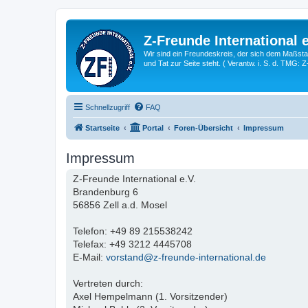
Z-Freunde International e
Wir sind ein Freundeskreis, der sich dem Maßstab 
und Tat zur Seite steht. ( Verantw. i. S. d. TMG: 
Schnellzugriff
FAQ
Startseite
Portal
Foren-Übersicht
Impressum
Impressum
Z-Freunde International e.V.
Brandenburg 6
56856 Zell a.d. Mosel
Telefon: +49 89 215538242
Telefax: +49 3212 4445708
E-Mail:
vorstand@z-freunde-international.de
Vertreten durch:
Axel Hempelmann (1. Vorsitzender)