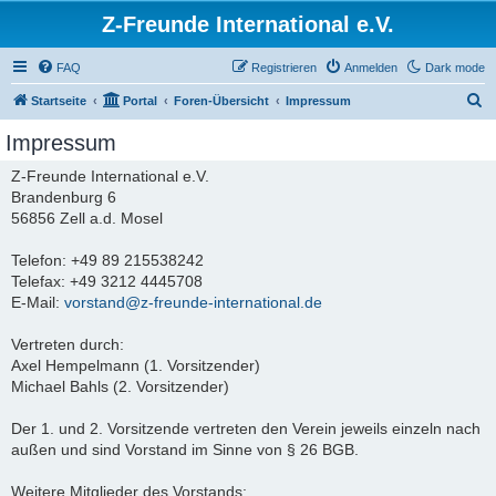
Z-Freunde International e.V.
FAQ
Registrieren
Anmelden
Dark mode
S
Startseite
Portal
Foren-Übersicht
Impressum
u
Impressum
c
Z-Freunde International e.V.
h
Brandenburg 6
e
56856 Zell a.d. Mosel
Telefon: +49 89 215538242
Telefax: +49 3212 4445708
E-Mail:
vorstand@z-freunde-international.de
Vertreten durch:
Axel Hempelmann (1. Vorsitzender)
Michael Bahls (2. Vorsitzender)
Der 1. und 2. Vorsitzende vertreten den Verein jeweils einzeln nach
außen und sind Vorstand im Sinne von § 26 BGB.
Weitere Mitglieder des Vorstands: