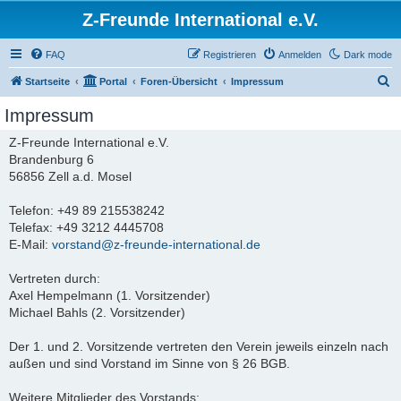
Z-Freunde International e.V.
FAQ
Registrieren
Anmelden
Dark mode
S
Startseite
Portal
Foren-Übersicht
Impressum
u
Impressum
c
Z-Freunde International e.V.
h
Brandenburg 6
e
56856 Zell a.d. Mosel
Telefon: +49 89 215538242
Telefax: +49 3212 4445708
E-Mail:
vorstand@z-freunde-international.de
Vertreten durch:
Axel Hempelmann (1. Vorsitzender)
Michael Bahls (2. Vorsitzender)
Der 1. und 2. Vorsitzende vertreten den Verein jeweils einzeln nach
außen und sind Vorstand im Sinne von § 26 BGB.
Weitere Mitglieder des Vorstands: