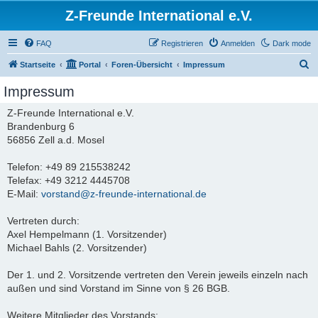
Z-Freunde International e.V.
FAQ
Registrieren
Anmelden
Dark mode
S
Startseite
Portal
Foren-Übersicht
Impressum
u
Impressum
c
Z-Freunde International e.V.
h
Brandenburg 6
e
56856 Zell a.d. Mosel
Telefon: +49 89 215538242
Telefax: +49 3212 4445708
E-Mail:
vorstand@z-freunde-international.de
Vertreten durch:
Axel Hempelmann (1. Vorsitzender)
Michael Bahls (2. Vorsitzender)
Der 1. und 2. Vorsitzende vertreten den Verein jeweils einzeln nach
außen und sind Vorstand im Sinne von § 26 BGB.
Weitere Mitglieder des Vorstands: