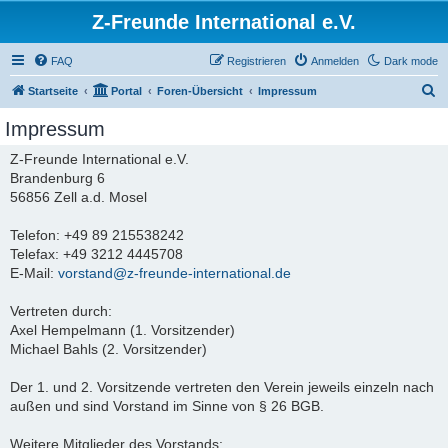
Z-Freunde International e.V.
FAQ
Registrieren
Anmelden
Dark mode
S
Startseite
Portal
Foren-Übersicht
Impressum
u
Impressum
c
Z-Freunde International e.V.
h
Brandenburg 6
e
56856 Zell a.d. Mosel
Telefon: +49 89 215538242
Telefax: +49 3212 4445708
E-Mail:
vorstand@z-freunde-international.de
Vertreten durch:
Axel Hempelmann (1. Vorsitzender)
Michael Bahls (2. Vorsitzender)
Der 1. und 2. Vorsitzende vertreten den Verein jeweils einzeln nach
außen und sind Vorstand im Sinne von § 26 BGB.
Weitere Mitglieder des Vorstands: