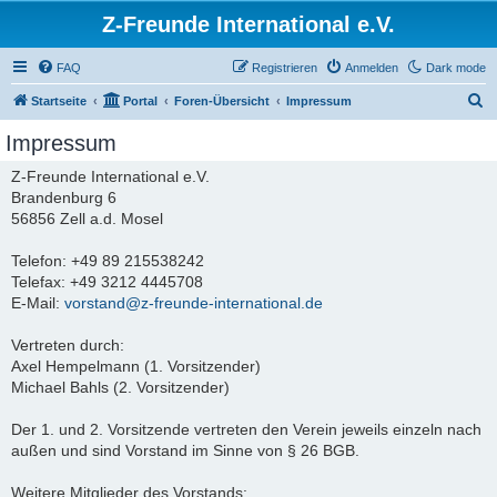
Z-Freunde International e.V.
FAQ
Registrieren
Anmelden
Dark mode
S
Startseite
Portal
Foren-Übersicht
Impressum
u
Impressum
c
Z-Freunde International e.V.
h
Brandenburg 6
e
56856 Zell a.d. Mosel
Telefon: +49 89 215538242
Telefax: +49 3212 4445708
E-Mail:
vorstand@z-freunde-international.de
Vertreten durch:
Axel Hempelmann (1. Vorsitzender)
Michael Bahls (2. Vorsitzender)
Der 1. und 2. Vorsitzende vertreten den Verein jeweils einzeln nach
außen und sind Vorstand im Sinne von § 26 BGB.
Weitere Mitglieder des Vorstands: