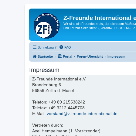
Z-Freunde International e
Wir sind ein Freundeskreis, der sich dem Maßstab 
und Tat zur Seite steht. ( Verantw. i. S. d. TMG: 
Schnellzugriff
FAQ
Startseite
Portal
Foren-Übersicht
Impressum
Impressum
Z-Freunde International e.V.
Brandenburg 6
56856 Zell a.d. Mosel
Telefon: +49 89 215538242
Telefax: +49 3212 4445708
E-Mail:
vorstand@z-freunde-international.de
Vertreten durch:
Axel Hempelmann (1. Vorsitzender)