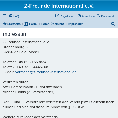
Z-Freunde International e.V.
FAQ
Registrieren
Anmelden
Dark mode
S
Startseite
Portal
Foren-Übersicht
Impressum
u
Impressum
c
Z-Freunde International e.V.
h
Brandenburg 6
e
56856 Zell a.d. Mosel
Telefon: +49 89 215538242
Telefax: +49 3212 4445708
E-Mail:
vorstand@z-freunde-international.de
Vertreten durch:
Axel Hempelmann (1. Vorsitzender)
Michael Bahls (2. Vorsitzender)
Der 1. und 2. Vorsitzende vertreten den Verein jeweils einzeln nach
außen und sind Vorstand im Sinne von § 26 BGB.
Weitere Mitglieder des Vorstands: