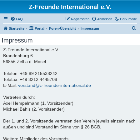
Z-Freunde International e.V.
FAQ
Registrieren
Anmelden
Dark mode
S
Startseite
Portal
Foren-Übersicht
Impressum
u
Impressum
c
Z-Freunde International e.V.
h
Brandenburg 6
e
56856 Zell a.d. Mosel
Telefon: +49 89 215538242
Telefax: +49 3212 4445708
E-Mail:
vorstand@z-freunde-international.de
Vertreten durch:
Axel Hempelmann (1. Vorsitzender)
Michael Bahls (2. Vorsitzender)
Der 1. und 2. Vorsitzende vertreten den Verein jeweils einzeln nach
außen und sind Vorstand im Sinne von § 26 BGB.
Weitere Mitglieder des Vorstands: