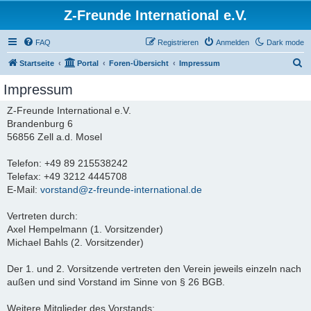
Z-Freunde International e.V.
FAQ
Registrieren
Anmelden
Dark mode
S
Startseite
Portal
Foren-Übersicht
Impressum
u
Impressum
c
Z-Freunde International e.V.
h
Brandenburg 6
e
56856 Zell a.d. Mosel
Telefon: +49 89 215538242
Telefax: +49 3212 4445708
E-Mail:
vorstand@z-freunde-international.de
Vertreten durch:
Axel Hempelmann (1. Vorsitzender)
Michael Bahls (2. Vorsitzender)
Der 1. und 2. Vorsitzende vertreten den Verein jeweils einzeln nach
außen und sind Vorstand im Sinne von § 26 BGB.
Weitere Mitglieder des Vorstands: