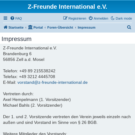
Z-Freunde International e.V.
FAQ
Registrieren
Anmelden
Dark mode
S
Startseite
Portal
Foren-Übersicht
Impressum
u
Impressum
c
Z-Freunde International e.V.
h
Brandenburg 6
e
56856 Zell a.d. Mosel
Telefon: +49 89 215538242
Telefax: +49 3212 4445708
E-Mail:
vorstand@z-freunde-international.de
Vertreten durch:
Axel Hempelmann (1. Vorsitzender)
Michael Bahls (2. Vorsitzender)
Der 1. und 2. Vorsitzende vertreten den Verein jeweils einzeln nach
außen und sind Vorstand im Sinne von § 26 BGB.
Weitere Mitglieder des Vorstands: