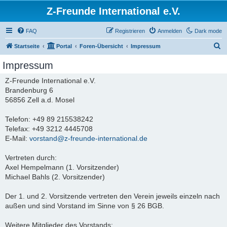
Z-Freunde International e.V.
FAQ
Registrieren
Anmelden
Dark mode
S
Startseite
Portal
Foren-Übersicht
Impressum
u
Impressum
c
Z-Freunde International e.V.
h
Brandenburg 6
e
56856 Zell a.d. Mosel
Telefon: +49 89 215538242
Telefax: +49 3212 4445708
E-Mail:
vorstand@z-freunde-international.de
Vertreten durch:
Axel Hempelmann (1. Vorsitzender)
Michael Bahls (2. Vorsitzender)
Der 1. und 2. Vorsitzende vertreten den Verein jeweils einzeln nach
außen und sind Vorstand im Sinne von § 26 BGB.
Weitere Mitglieder des Vorstands: