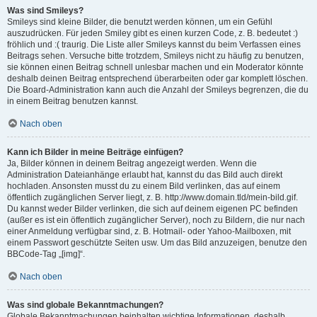
Was sind Smileys?
Smileys sind kleine Bilder, die benutzt werden können, um ein Gefühl
auszudrücken. Für jeden Smiley gibt es einen kurzen Code, z. B. bedeutet :)
fröhlich und :( traurig. Die Liste aller Smileys kannst du beim Verfassen eines
Beitrags sehen. Versuche bitte trotzdem, Smileys nicht zu häufig zu benutzen,
sie können einen Beitrag schnell unlesbar machen und ein Moderator könnte
deshalb deinen Beitrag entsprechend überarbeiten oder gar komplett löschen.
Die Board-Administration kann auch die Anzahl der Smileys begrenzen, die du
in einem Beitrag benutzen kannst.
Nach oben
Kann ich Bilder in meine Beiträge einfügen?
Ja, Bilder können in deinem Beitrag angezeigt werden. Wenn die
Administration Dateianhänge erlaubt hat, kannst du das Bild auch direkt
hochladen. Ansonsten musst du zu einem Bild verlinken, das auf einem
öffentlich zugänglichen Server liegt, z. B. http://www.domain.tld/mein-bild.gif.
Du kannst weder Bilder verlinken, die sich auf deinem eigenen PC befinden
(außer es ist ein öffentlich zugänglicher Server), noch zu Bildern, die nur nach
einer Anmeldung verfügbar sind, z. B. Hotmail- oder Yahoo-Mailboxen, mit
einem Passwort geschützte Seiten usw. Um das Bild anzuzeigen, benutze den
BBCode-Tag „[img]“.
Nach oben
Was sind globale Bekanntmachungen?
Globale Bekanntmachungen beinhalten wichtige Informationen, deshalb