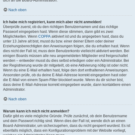
dich an die Board-Administration.
Nach oben
Ich habe mich registriert, kann mich aber nicht anmelden!
Überprüfe zuerst, ob du den richtigen Benutzernamen und das richtige
Passwort eingegeben hast. Wenn diese stimmen, dann gibt es zwei
Möglichkeiten. Wenn
COPPA
aktiviert ist und du angegeben hast, dass du
unter 13 Jahre alt bist, musst du bzw. einer deiner Eltern oder deiner
Erziehungsberechtigten den Anweisungen folgen, die du erhalten hast. Wenn
dies nicht der Fall ist, muss dein Benutzerkonto vielleicht aktiviert werden. Bei
einigen Boards müssen alle neu angemeldeten Mitglieder erst freigeschaltet
werden – entweder musst du dies selbst erledigen oder ein Administrator. Bei
der Registrierung wurde dir mitgeteilt, ob eine Aktivierung nötig ist oder nicht.
Wenn du eine E-Mail erhalten hast, folge den dort enthaltenen Anweisungen.
Ansonsten prüfe, ob du deine E-Mail-Adresse korrekt eingegeben hast oder
die E-Mail von einem Spam-Filter blockiert wurde. Wenn du dir sicher bist,
dass deine E-Mail-Adresse korrekt eingegeben wurde, dann kontaktiere einen
Administrator.
Nach oben
Warum kann ich mich nicht anmelden?
Dafür gibt es viele mögliche Gründe. Prüfe zunächst, ob dein Benutzername
und dein Passwort richtig sind. Wenn dies der Fall ist, wende dich an einen
Board-Administrator, um sicherzugehen, dass du nicht gesperrt wurdest. Es ist
ebenfalls möglich, dass ein Konfigurationsproblem mit der Website vorliegt,