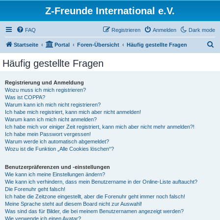
Z-Freunde International e.V.
FAQ
Registrieren
Anmelden
Dark mode
S
Startseite
Portal
Foren-Übersicht
Häufig gestellte Fragen
u
Häufig gestellte Fragen
c
h
Registrierung und Anmeldung
Wozu muss ich mich registrieren?
e
Was ist COPPA?
Warum kann ich mich nicht registrieren?
Ich habe mich registriert, kann mich aber nicht anmelden!
Warum kann ich mich nicht anmelden?
Ich habe mich vor einiger Zeit registriert, kann mich aber nicht mehr anmelden?!
Ich habe mein Passwort vergessen!
Warum werde ich automatisch abgemeldet?
Wozu ist die Funktion „Alle Cookies löschen“?
Benutzerpräferenzen und -einstellungen
Wie kann ich meine Einstellungen ändern?
Wie kann ich verhindern, dass mein Benutzername in der Online-Liste auftaucht?
Die Forenuhr geht falsch!
Ich habe die Zeitzone eingestellt, aber die Forenuhr geht immer noch falsch!
Meine Sprache steht auf diesem Board nicht zur Auswahl!
Was sind das für Bilder, die bei meinem Benutzernamen angezeigt werden?
Wie verwende ich einen Avatar?