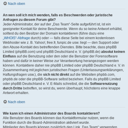
Nach oben
An wen soll ich mich wenden, falls es Beschwerden oder juristische
Anfragen zu diesem Forum gibt?
Jeder Administrator, der auf der „Das Team“-Seite aufgeführt ist, ist ein
geeigneter Kontakt für deine Beschwerde. Wenn du so keine Antwort erhältst,
solltest du den Besitzer der Domain kontaktieren (führe dazu eine
„WHOIS“-Abfrage
durch) oder — falls diese Seite bei einem kostenlosen
Webhoster wie z. B. Yahoo!, free.fr, funpic.de usw. liegt — den Support oder
den Abuse-Kontakt des betreffenden Dienstes. Bitte beachte, dass phpBB
Limited (phpBB.com) und phpBB Deutschland e. V. (phpBB.de)
absolut keinen
Einfluss
auf die Benutzung oder den oder die Benutzer der Forensoftware
haben und dafür in keiner Weise zur Verantwortung herangezogen werden
können. Kontaktiere daher nie phpBB Limited oder phpBB Deutschland e. V. in
Zusammenhang mit jeglichen juristischen Fragen (Unterlassungserklärungen,
Haftungsfragen usw.), die
sich nicht direkt
auf die Websiten phpbb.com,
phpbb.de oder die phpBB-Software selbst beziehen. Falls du phpBB Limited
oder phpBB Deutschland e. V. E-Mails schreibst, die die
Softwarenutzung
durch Dritte
betreffen, so wirst du, wenn überhaupt, höchstens eine knappe
Antwort erhalten.
Nach oben
Wie kann ich einen Administrator des Boards kontaktieren?
Alle Benutzer des Boards können das Kontaktformular nutzen, wenn die
Funktion durch die Board-Administration aktiviert wurde.
Mitglieder des Boards können zusätzlich den Link „Das Team“ verwenden.