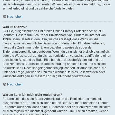
Avatarbilder, Private Nachrichten, E-Mail-Versand an andere Mitglieder, Beitritt
zu Benutzergruppen und so weiter. Wir empfehlen dir eine Anmeldung, da sie
schnell erledigt ist und dir zahlreiche Vorteile bietet.
Nach oben
Was ist COPPA?
COPPA, ausgeschrieben Children’s Online Privacy Protection Act of 1998
(deutsch: Gesetz zum Schutz der Privatsphäre von Kindern im Internet von
1998) ist ein Gesetz in den USA, welches festlegt, dass Websites, die
möglicherweise persönliche Daten von Kindern unter 13 Jahren erheben,
hierzu die Zustimmung der Eltern beziehungsweise des oder der
Erziehungsberechtigten benötigen. Wenn du dir unsicher bist, ob dies auf dich
oder die Website, auf der du dich zu registrieren versuchst, zutrifft, ziehe einen
rechtlichen Beistand zu Rate. Bitte beachte, dass phpBB Limited und der
Besitzer dieses Boards keine Rechtsberatung anbieten kann und nicht die
Anlaufstelle für Rechtsangelegenheiten jeglicher Art ist; außer solchen, die
unter der Frage „An wen soll ich mich wenden, falls es Beschwerden oder
juristische Anfragen zu diesem Forum gibt?“ behandelt werden.
Nach oben
Warum kann ich mich nicht registrieren?
Es kann sein, dass die Board-Administration die Registrierung komplett
ausgeschaltet hat, damit sich keine neuen Benutzer mehr anmelden können.
Es könnte auch sein, dass deine IP-Adresse oder der Benutzername, mit dem
du dich registrieren möchtest, gesperrt wurden. Um Hilfe zu erhalten, wende