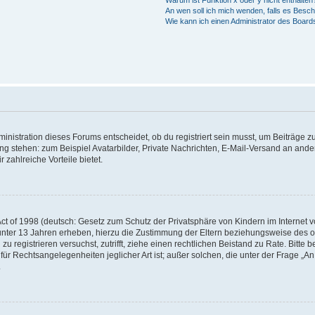
Warum ist Funktion x oder y nicht enthalten
An wen soll ich mich wenden, falls es Besc
Wie kann ich einen Administrator des Board
istration dieses Forums entscheidet, ob du registriert sein musst, um Beiträge zu s
ung stehen: zum Beispiel Avatarbilder, Private Nachrichten, E-Mail-Versand an ander
 zahlreiche Vorteile bietet.
t of 1998 (deutsch: Gesetz zum Schutz der Privatsphäre von Kindern im Internet vo
unter 13 Jahren erheben, hierzu die Zustimmung der Eltern beziehungsweise des o
h zu registrieren versuchst, zutrifft, ziehe einen rechtlichen Beistand zu Rate. Bit
für Rechtsangelegenheiten jeglicher Art ist; außer solchen, die unter der Frage „
.