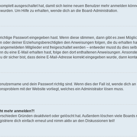
g komplett ausgeschaltet hat, damit sich keine neuen Benutzer mehr anmelden könn
 wurden. Um Hilfe zu erhalten, wende dich an die Board-Administration.
 richtige Passwort eingegeben hast. Wenn diese stimmen, dann gibt es zwei Mögl
tern oder deiner Erziehungsberechtigten den Anweisungen folgen, die du erhalten ha
u angemeldeten Mitglieder erst freigeschaltet werden – entweder musst du dies selbs
. Wenn du eine E-Mail erhalten hast, folge den dort enthaltenen Anweisungen. Ansons
 dir sicher bist, dass deine E-Mail-Adresse korrekt eingegeben wurde, dann kontak
Benutzername und dein Passwort richtig sind. Wenn dies der Fall ist, wende dich a
ionsproblem mit der Website vorliegt, welches ein Administrator lösen muss.
icht mehr anmelden?!
erschieden Gründen deaktiviert oder gelöscht hat. Außerdem löschen viele Boards r
triere dich einfach erneut und nimm aktiv an den Diskussionen teil!