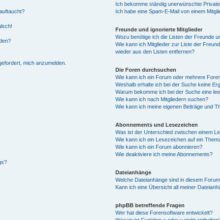
Ich bekomme ständig unerwünschte Private
auftaucht?
Ich habe eine Spam-E-Mail von einem Mitgli
alsch!
Freunde und ignorierte Mitglieder
Wozu benötige ich die Listen der Freunde un
rden?
Wie kann ich Mitglieder zur Liste der Freund
wieder aus den Listen entfernen?
fgefordert, mich anzumelden.
Die Foren durchsuchen
Wie kann ich ein Forum oder mehrere For
Weshalb erhalte ich bei der Suche keine Er
Warum bekomme ich bei der Suche eine lee
Wie kann ich nach Mitgliedern suchen?
Wie kann ich meine eigenen Beiträge und T
Abonnements und Lesezeichen
Was ist der Unterschied zwischen einem L
Wie kann ich ein Lesezeichen auf ein Them
Wie kann ich ein Forum abonnieren?
Wie deaktiviere ich meine Abonnements?
gs?
Dateianhänge
Welche Dateianhänge sind in diesem Forum
Kann ich eine Übersicht all meiner Dateian
phpBB betreffende Fragen
Wer hat diese Forensoftware entwickelt?