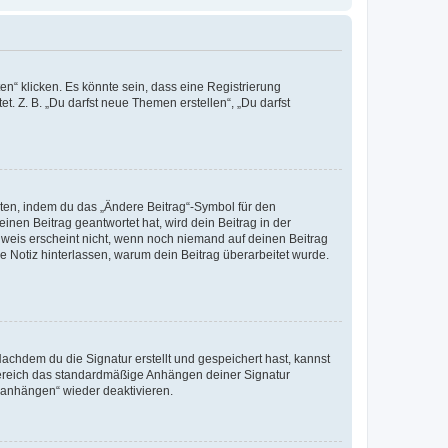
n“ klicken. Es könnte sein, dass eine Registrierung
t. Z. B. „Du darfst neue Themen erstellen“, „Du darfst
iten, indem du das „Ändere Beitrag“-Symbol für den
inen Beitrag geantwortet hat, wird dein Beitrag in der
nweis erscheint nicht, wenn noch niemand auf deinen Beitrag
ne Notiz hinterlassen, warum dein Beitrag überarbeitet wurde.
chdem du die Signatur erstellt und gespeichert hast, kannst
Bereich das standardmäßige Anhängen deiner Signatur
r anhängen“ wieder deaktivieren.