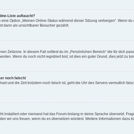
ine-Liste auftaucht?
n eine Option „Meinen Online-Status während dieser Sitzung verbergen“. Wenn du d
st dann als unsichtbarer Besucher gezählt.
en Zeitzone. In diesem Fall solltest du im „Persönlichen Bereich“ die für dich passe
den. Wenn du noch nicht registriert bist, ist dies ein guter Grund, dies jetzt zu tun
mer noch falsch!
t hast und die Zeit trotzdem noch falsch ist, geht die Uhr des Servers vermutlich fal
t installiert oder niemand hat das Forum bislang in deine Sprache übersetzt. Frag
, würden wir uns freuen, wenn du es übersetzen würdest. Weitere Informationen dazu