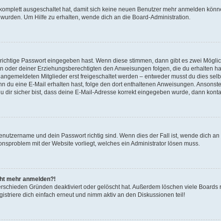
g komplett ausgeschaltet hat, damit sich keine neuen Benutzer mehr anmelden könn
 wurden. Um Hilfe zu erhalten, wende dich an die Board-Administration.
 richtige Passwort eingegeben hast. Wenn diese stimmen, dann gibt es zwei Mögl
tern oder deiner Erziehungsberechtigten den Anweisungen folgen, die du erhalten ha
u angemeldeten Mitglieder erst freigeschaltet werden – entweder musst du dies selbs
. Wenn du eine E-Mail erhalten hast, folge den dort enthaltenen Anweisungen. Ansons
 dir sicher bist, dass deine E-Mail-Adresse korrekt eingegeben wurde, dann kontak
Benutzername und dein Passwort richtig sind. Wenn dies der Fall ist, wende dich a
ionsproblem mit der Website vorliegt, welches ein Administrator lösen muss.
icht mehr anmelden?!
erschieden Gründen deaktiviert oder gelöscht hat. Außerdem löschen viele Boards r
triere dich einfach erneut und nimm aktiv an den Diskussionen teil!