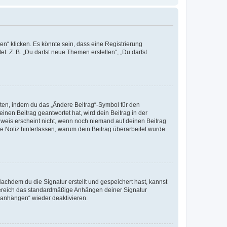
n“ klicken. Es könnte sein, dass eine Registrierung
t. Z. B. „Du darfst neue Themen erstellen“, „Du darfst
iten, indem du das „Ändere Beitrag“-Symbol für den
inen Beitrag geantwortet hat, wird dein Beitrag in der
nweis erscheint nicht, wenn noch niemand auf deinen Beitrag
ne Notiz hinterlassen, warum dein Beitrag überarbeitet wurde.
chdem du die Signatur erstellt und gespeichert hast, kannst
Bereich das standardmäßige Anhängen deiner Signatur
r anhängen“ wieder deaktivieren.