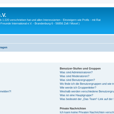
.V.
1:220 verschrieben hat und allen Interessierten - Einsteigern wie Profis - mit Rat
Z-Freunde International e.V. - Brandenburg 6 - 56856 Zell / Mosel )
Fragen
Benutzer-Stufen und Gruppen
Was sind Administratoren?
Was sind Moderatoren?
Was sind Benutzergruppen?
Wo finde ich die Benutzergruppen und wie tr
Wie werde ich Gruppenleiter?
anmelden?!
Weshalb werden verschiedene Benutzergrupp
Was ist eine Hauptgruppe?
Was bedeutet der „Das Team“-Link auf der S
Private Nachrichten
Ich kann keine Privaten Nachrichten versch