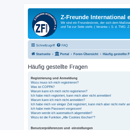
Z-Freunde International e
Wir sind ein Freundeskreis, der sich dem Maßstab 
und Tat zur Seite steht. ( Verantw. i. S. d. TMG: 
Schnellzugriff
FAQ
Startseite
Portal
Foren-Übersicht
Häufig gestellte 
Häufig gestellte Fragen
Registrierung und Anmeldung
Wozu muss ich mich registrieren?
Was ist COPPA?
Warum kann ich mich nicht registrieren?
Ich habe mich registriert, kann mich aber nicht anmelden!
Warum kann ich mich nicht anmelden?
Ich habe mich vor einiger Zeit registriert, kann mich aber nicht mehr 
Ich habe mein Passwort vergessen!
Warum werde ich automatisch abgemeldet?
Wozu ist die Funktion „Alle Cookies löschen“?
Benutzerpräferenzen und -einstellungen