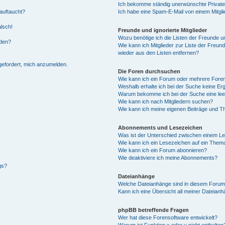
Ich bekomme ständig unerwünschte Private
auftaucht?
Ich habe eine Spam-E-Mail von einem Mitgli
alsch!
Freunde und ignorierte Mitglieder
Wozu benötige ich die Listen der Freunde un
rden?
Wie kann ich Mitglieder zur Liste der Freund
wieder aus den Listen entfernen?
fgefordert, mich anzumelden.
Die Foren durchsuchen
Wie kann ich ein Forum oder mehrere For
Weshalb erhalte ich bei der Suche keine Er
Warum bekomme ich bei der Suche eine lee
Wie kann ich nach Mitgliedern suchen?
Wie kann ich meine eigenen Beiträge und T
Abonnements und Lesezeichen
Was ist der Unterschied zwischen einem L
Wie kann ich ein Lesezeichen auf ein Them
Wie kann ich ein Forum abonnieren?
Wie deaktiviere ich meine Abonnements?
gs?
Dateianhänge
Welche Dateianhänge sind in diesem Forum
Kann ich eine Übersicht all meiner Dateian
phpBB betreffende Fragen
Wer hat diese Forensoftware entwickelt?