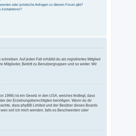
?
hwerden oder juristische Anfragen zu diesem Forum gibt?
s kontaktieren?
chreiben. Auf jeden Fall erhältst du als registriertes Mitglied
e Mitglieder, Beitritt zu Benutzergruppen und so weiter. Wir
n 1998) ist ein Gesetz in den USA, welches festlegt, dass
der der Erziehungsberechtigten benötigen. Wenn du dir
te beachte, dass phpBB Limited und der Besitzer dieses Boards
An wen soll ich mich wenden, falls es Beschwerden oder