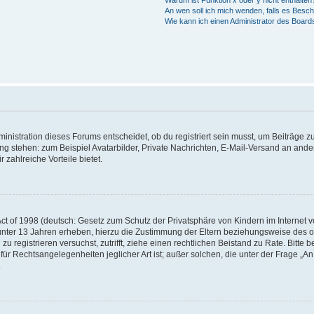
Warum ist Funktion x oder y nicht enthalten
An wen soll ich mich wenden, falls es Besc
Wie kann ich einen Administrator des Board
istration dieses Forums entscheidet, ob du registriert sein musst, um Beiträge zu s
ung stehen: zum Beispiel Avatarbilder, Private Nachrichten, E-Mail-Versand an ander
 zahlreiche Vorteile bietet.
t of 1998 (deutsch: Gesetz zum Schutz der Privatsphäre von Kindern im Internet vo
unter 13 Jahren erheben, hierzu die Zustimmung der Eltern beziehungsweise des o
h zu registrieren versuchst, zutrifft, ziehe einen rechtlichen Beistand zu Rate. Bit
für Rechtsangelegenheiten jeglicher Art ist; außer solchen, die unter der Frage „
.