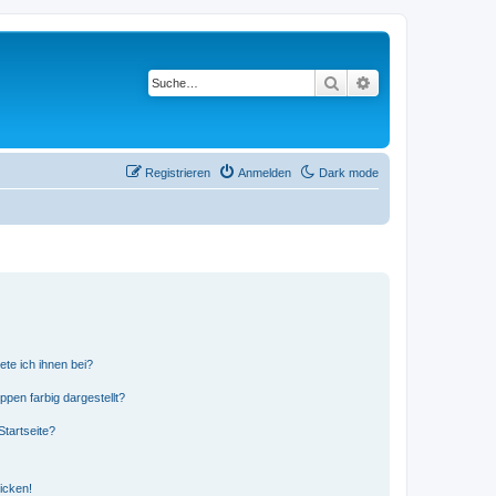
Suche
Erweiterte Suche
Registrieren
Anmelden
Dark mode
ete ich ihnen bei?
en farbig dargestellt?
tartseite?
icken!