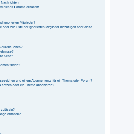
 Nachrichten!
ed dieses Forums erhalten!
d ignorierten Mitglieder?
e oder zur Liste der ignorierten Mitglieder hinzufügen oder diese
en durchsuchen?
gebnisse?
re Seite?
hemen finden?
esezeichen und einem Abonnements für ein Thema oder Forum?
a setzen oder ein Thema abonnieren?
 zulässig?
hänge erhalten?