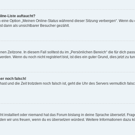
ine-Liste auftaucht?
n eine Option „Meinen Online-Status während dieser Sitzung verbergen“. Wenn du d
st dann als unsichtbarer Besucher gezählt.
en Zeitzone. In diesem Fall solltest du im „Persönlichen Bereich“ die für dich passe
den. Wenn du noch nicht registriert bist, ist dies ein guter Grund, dies jetzt zu tun
mer noch falsch!
t hast und die Zeit trotzdem noch falsch ist, geht die Uhr des Servers vermutlich fal
t installiert oder niemand hat das Forum bislang in deine Sprache übersetzt. Frag
, würden wir uns freuen, wenn du es übersetzen würdest. Weitere Informationen dazu