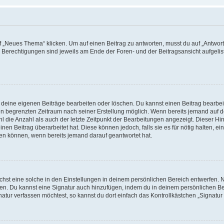
„Neues Thema“ klicken. Um auf einen Beitrag zu antworten, musst du auf „Antworte
e Berechtigungen sind jeweils am Ende der Foren- und der Beitragsansicht aufgeliste
r deine eigenen Beiträge bearbeiten oder löschen. Du kannst einen Beitrag bearbe
inen begrenzten Zeitraum nach seiner Erstellung möglich. Wenn bereits jemand auf de
 die Anzahl als auch der letzte Zeitpunkt der Bearbeitungen angezeigt. Dieser Hi
en Beitrag überarbeitet hat. Diese können jedoch, falls sie es für nötig halten, ei
hen können, wenn bereits jemand darauf geantwortet hat.
st eine solche in den Einstellungen in deinem persönlichen Bereich entwerfen. Na
eren. Du kannst eine Signatur auch hinzufügen, indem du in deinem persönlichen 
atur verfassen möchtest, so kannst du dort einfach das Kontrollkästchen „Signatu