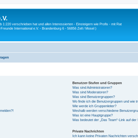
.V.
1:220 verschrieben hat und allen Interessierten - Einsteigern wie Profis - mit Rat
Z-Freunde International e.V. - Brandenburg 6 - 56856 Zell / Mosel )
Fragen
Benutzer-Stufen und Gruppen
Was sind Administratoren?
Was sind Moderatoren?
Was sind Benutzergruppen?
Wo finde ich die Benutzergruppen und wie tr
Wie werde ich Gruppenleiter?
anmelden?!
Weshalb werden verschiedene Benutzergrupp
Was ist eine Hauptgruppe?
Was bedeutet der „Das Team“-Link auf der S
Private Nachrichten
Ich kann keine Privaten Nachrichten versch