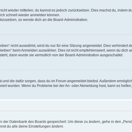
 nicht wieder mitteilen, du kannst es jedoch zurücksetzen. Dies machst du, indem 
 dich schnell wieder anmelden können.
ückzusetzen, so wende dich an die Board-Administration.
en“ nicht auswählst, wirst du nur für eine Sitzung angemeldet. Dies verhindert 
leiben“ beim Anmelden auswählen. Dies ist nicht empfehlenswert, wenn du dich an
 steht, dann wurde sie vermutlich von der Board-Administration ausgeschaltet.
 hat und die dafür sorgen, dass du im Forum angemeldet bleibst. Außerdem ermögli
tiviert wurden. Wenn du Probleme bei der An- oder Abmeldung hast, kann es helfen
n in der Datenbank des Boards gespeichert. Um diese zu ändern, gehe in den „Persö
nst du alle deine Einstellungen ändern.