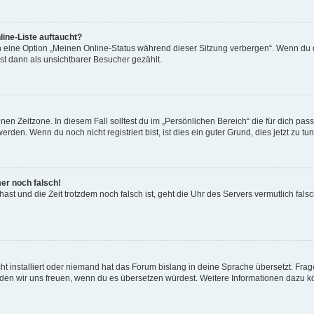
ine-Liste auftaucht?
n eine Option „Meinen Online-Status während dieser Sitzung verbergen“. Wenn du d
st dann als unsichtbarer Besucher gezählt.
en Zeitzone. In diesem Fall solltest du im „Persönlichen Bereich“ die für dich passe
den. Wenn du noch nicht registriert bist, ist dies ein guter Grund, dies jetzt zu tun
mer noch falsch!
t hast und die Zeit trotzdem noch falsch ist, geht die Uhr des Servers vermutlich fal
t installiert oder niemand hat das Forum bislang in deine Sprache übersetzt. Frag
, würden wir uns freuen, wenn du es übersetzen würdest. Weitere Informationen dazu