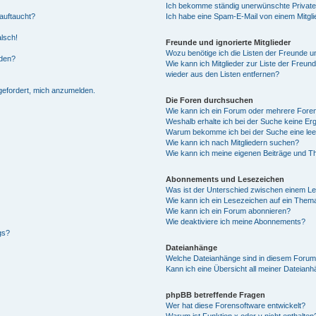
Ich bekomme ständig unerwünschte Private
auftaucht?
Ich habe eine Spam-E-Mail von einem Mitgli
alsch!
Freunde und ignorierte Mitglieder
Wozu benötige ich die Listen der Freunde un
rden?
Wie kann ich Mitglieder zur Liste der Freund
wieder aus den Listen entfernen?
fgefordert, mich anzumelden.
Die Foren durchsuchen
Wie kann ich ein Forum oder mehrere For
Weshalb erhalte ich bei der Suche keine Er
Warum bekomme ich bei der Suche eine lee
Wie kann ich nach Mitgliedern suchen?
Wie kann ich meine eigenen Beiträge und T
Abonnements und Lesezeichen
Was ist der Unterschied zwischen einem L
Wie kann ich ein Lesezeichen auf ein Them
Wie kann ich ein Forum abonnieren?
Wie deaktiviere ich meine Abonnements?
gs?
Dateianhänge
Welche Dateianhänge sind in diesem Forum
Kann ich eine Übersicht all meiner Dateian
phpBB betreffende Fragen
Wer hat diese Forensoftware entwickelt?