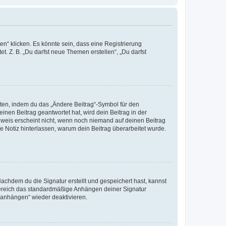
n“ klicken. Es könnte sein, dass eine Registrierung
t. Z. B. „Du darfst neue Themen erstellen“, „Du darfst
iten, indem du das „Ändere Beitrag“-Symbol für den
inen Beitrag geantwortet hat, wird dein Beitrag in der
nweis erscheint nicht, wenn noch niemand auf deinen Beitrag
ne Notiz hinterlassen, warum dein Beitrag überarbeitet wurde.
chdem du die Signatur erstellt und gespeichert hast, kannst
Bereich das standardmäßige Anhängen deiner Signatur
r anhängen“ wieder deaktivieren.