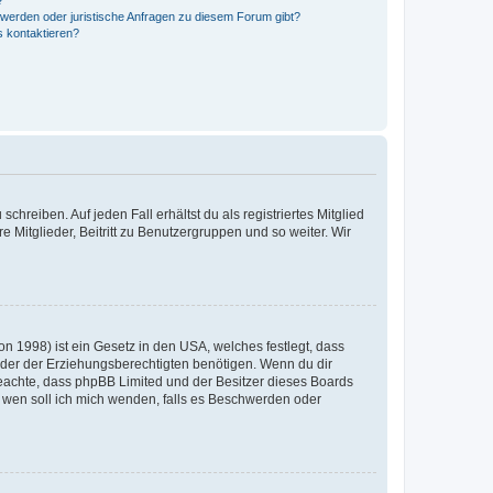
?
hwerden oder juristische Anfragen zu diesem Forum gibt?
s kontaktieren?
chreiben. Auf jeden Fall erhältst du als registriertes Mitglied
e Mitglieder, Beitritt zu Benutzergruppen und so weiter. Wir
n 1998) ist ein Gesetz in den USA, welches festlegt, dass
der der Erziehungsberechtigten benötigen. Wenn du dir
te beachte, dass phpBB Limited und der Besitzer dieses Boards
An wen soll ich mich wenden, falls es Beschwerden oder