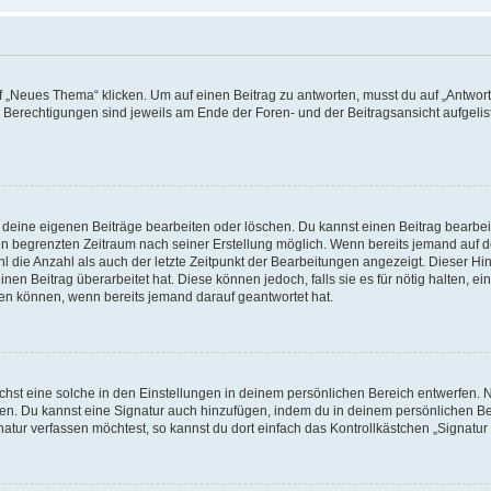
„Neues Thema“ klicken. Um auf einen Beitrag zu antworten, musst du auf „Antworte
e Berechtigungen sind jeweils am Ende der Foren- und der Beitragsansicht aufgeliste
r deine eigenen Beiträge bearbeiten oder löschen. Du kannst einen Beitrag bearbe
inen begrenzten Zeitraum nach seiner Erstellung möglich. Wenn bereits jemand auf de
 die Anzahl als auch der letzte Zeitpunkt der Bearbeitungen angezeigt. Dieser Hi
en Beitrag überarbeitet hat. Diese können jedoch, falls sie es für nötig halten, ei
hen können, wenn bereits jemand darauf geantwortet hat.
st eine solche in den Einstellungen in deinem persönlichen Bereich entwerfen. Na
eren. Du kannst eine Signatur auch hinzufügen, indem du in deinem persönlichen 
atur verfassen möchtest, so kannst du dort einfach das Kontrollkästchen „Signatu