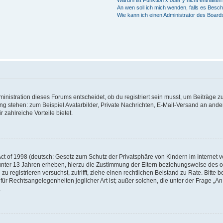
Warum ist Funktion x oder y nicht enthalten
An wen soll ich mich wenden, falls es Besc
Wie kann ich einen Administrator des Board
istration dieses Forums entscheidet, ob du registriert sein musst, um Beiträge zu s
ung stehen: zum Beispiel Avatarbilder, Private Nachrichten, E-Mail-Versand an ander
 zahlreiche Vorteile bietet.
t of 1998 (deutsch: Gesetz zum Schutz der Privatsphäre von Kindern im Internet vo
unter 13 Jahren erheben, hierzu die Zustimmung der Eltern beziehungsweise des o
h zu registrieren versuchst, zutrifft, ziehe einen rechtlichen Beistand zu Rate. Bit
für Rechtsangelegenheiten jeglicher Art ist; außer solchen, die unter der Frage „
.