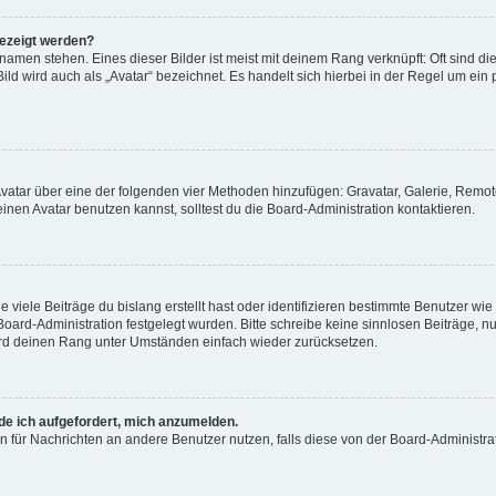
gezeigt werden?
amen stehen. Eines dieser Bilder ist meist mit deinem Rang verknüpft: Oft sind di
ld wird auch als „Avatar“ bezeichnet. Es handelt sich hierbei in der Regel um ein
 Avatar über eine der folgenden vier Methoden hinzufügen: Gravatar, Galerie, Rem
en Avatar benutzen kannst, solltest du die Board-Administration kontaktieren.
viele Beiträge du bislang erstellt hast oder identifizieren bestimmte Benutzer w
 Board-Administration festgelegt wurden. Bitte schreibe keine sinnlosen Beiträge
wird deinen Rang unter Umständen einfach wieder zurücksetzen.
rde ich aufgefordert, mich anzumelden.
ion für Nachrichten an andere Benutzer nutzen, falls diese von der Board-Administ