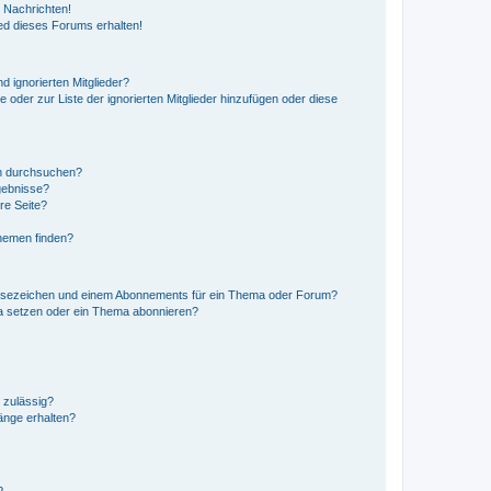
 Nachrichten!
ed dieses Forums erhalten!
d ignorierten Mitglieder?
e oder zur Liste der ignorierten Mitglieder hinzufügen oder diese
en durchsuchen?
gebnisse?
re Seite?
hemen finden?
esezeichen und einem Abonnements für ein Thema oder Forum?
a setzen oder ein Thema abonnieren?
 zulässig?
hänge erhalten?