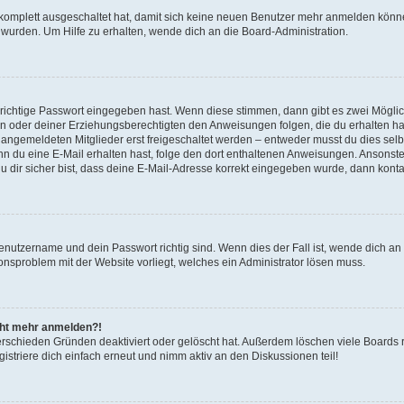
g komplett ausgeschaltet hat, damit sich keine neuen Benutzer mehr anmelden könn
 wurden. Um Hilfe zu erhalten, wende dich an die Board-Administration.
 richtige Passwort eingegeben hast. Wenn diese stimmen, dann gibt es zwei Mögl
tern oder deiner Erziehungsberechtigten den Anweisungen folgen, die du erhalten ha
u angemeldeten Mitglieder erst freigeschaltet werden – entweder musst du dies selbs
. Wenn du eine E-Mail erhalten hast, folge den dort enthaltenen Anweisungen. Ansons
 dir sicher bist, dass deine E-Mail-Adresse korrekt eingegeben wurde, dann kontak
Benutzername und dein Passwort richtig sind. Wenn dies der Fall ist, wende dich a
ionsproblem mit der Website vorliegt, welches ein Administrator lösen muss.
icht mehr anmelden?!
erschieden Gründen deaktiviert oder gelöscht hat. Außerdem löschen viele Boards r
triere dich einfach erneut und nimm aktiv an den Diskussionen teil!