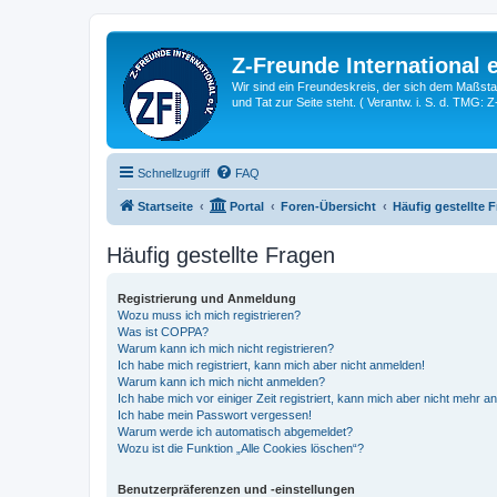
Z-Freunde International e
Wir sind ein Freundeskreis, der sich dem Maßstab 
und Tat zur Seite steht. ( Verantw. i. S. d. TMG: 
Schnellzugriff
FAQ
Startseite
Portal
Foren-Übersicht
Häufig gestellte 
Häufig gestellte Fragen
Registrierung und Anmeldung
Wozu muss ich mich registrieren?
Was ist COPPA?
Warum kann ich mich nicht registrieren?
Ich habe mich registriert, kann mich aber nicht anmelden!
Warum kann ich mich nicht anmelden?
Ich habe mich vor einiger Zeit registriert, kann mich aber nicht mehr 
Ich habe mein Passwort vergessen!
Warum werde ich automatisch abgemeldet?
Wozu ist die Funktion „Alle Cookies löschen“?
Benutzerpräferenzen und -einstellungen