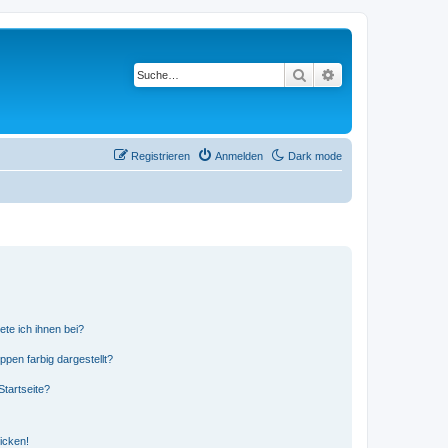
Suche
Erweiterte Suche
Registrieren
Anmelden
Dark mode
ete ich ihnen bei?
en farbig dargestellt?
tartseite?
icken!