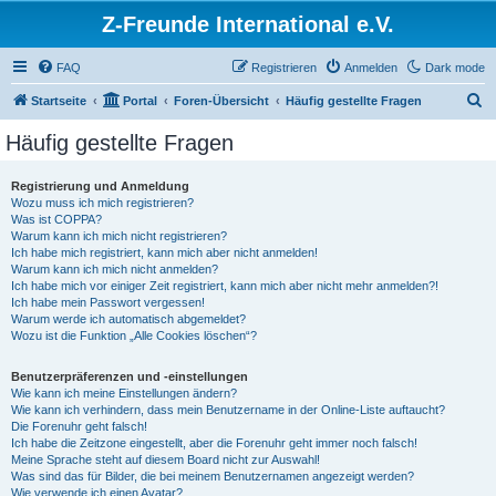
Z-Freunde International e.V.
FAQ
Registrieren
Anmelden
Dark mode
S
Startseite
Portal
Foren-Übersicht
Häufig gestellte Fragen
u
Häufig gestellte Fragen
c
h
Registrierung und Anmeldung
Wozu muss ich mich registrieren?
e
Was ist COPPA?
Warum kann ich mich nicht registrieren?
Ich habe mich registriert, kann mich aber nicht anmelden!
Warum kann ich mich nicht anmelden?
Ich habe mich vor einiger Zeit registriert, kann mich aber nicht mehr anmelden?!
Ich habe mein Passwort vergessen!
Warum werde ich automatisch abgemeldet?
Wozu ist die Funktion „Alle Cookies löschen“?
Benutzerpräferenzen und -einstellungen
Wie kann ich meine Einstellungen ändern?
Wie kann ich verhindern, dass mein Benutzername in der Online-Liste auftaucht?
Die Forenuhr geht falsch!
Ich habe die Zeitzone eingestellt, aber die Forenuhr geht immer noch falsch!
Meine Sprache steht auf diesem Board nicht zur Auswahl!
Was sind das für Bilder, die bei meinem Benutzernamen angezeigt werden?
Wie verwende ich einen Avatar?