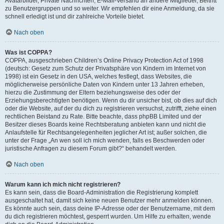
Avatarbilder, Private Nachrichten, E-Mail-Versand an andere Mitglieder, Beitritt
zu Benutzergruppen und so weiter. Wir empfehlen dir eine Anmeldung, da sie
schnell erledigt ist und dir zahlreiche Vorteile bietet.
Nach oben
Was ist COPPA?
COPPA, ausgeschrieben Children’s Online Privacy Protection Act of 1998
(deutsch: Gesetz zum Schutz der Privatsphäre von Kindern im Internet von
1998) ist ein Gesetz in den USA, welches festlegt, dass Websites, die
möglicherweise persönliche Daten von Kindern unter 13 Jahren erheben,
hierzu die Zustimmung der Eltern beziehungsweise des oder der
Erziehungsberechtigten benötigen. Wenn du dir unsicher bist, ob dies auf dich
oder die Website, auf der du dich zu registrieren versuchst, zutrifft, ziehe einen
rechtlichen Beistand zu Rate. Bitte beachte, dass phpBB Limited und der
Besitzer dieses Boards keine Rechtsberatung anbieten kann und nicht die
Anlaufstelle für Rechtsangelegenheiten jeglicher Art ist; außer solchen, die
unter der Frage „An wen soll ich mich wenden, falls es Beschwerden oder
juristische Anfragen zu diesem Forum gibt?“ behandelt werden.
Nach oben
Warum kann ich mich nicht registrieren?
Es kann sein, dass die Board-Administration die Registrierung komplett
ausgeschaltet hat, damit sich keine neuen Benutzer mehr anmelden können.
Es könnte auch sein, dass deine IP-Adresse oder der Benutzername, mit dem
du dich registrieren möchtest, gesperrt wurden. Um Hilfe zu erhalten, wende