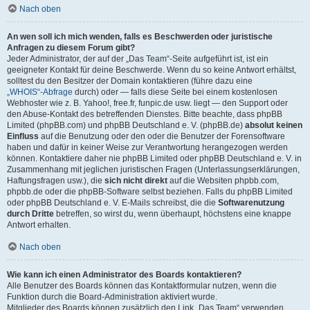
Nach oben
An wen soll ich mich wenden, falls es Beschwerden oder juristische
Anfragen zu diesem Forum gibt?
Jeder Administrator, der auf der „Das Team“-Seite aufgeführt ist, ist ein
geeigneter Kontakt für deine Beschwerde. Wenn du so keine Antwort erhältst,
solltest du den Besitzer der Domain kontaktieren (führe dazu eine
„WHOIS“-Abfrage
durch) oder — falls diese Seite bei einem kostenlosen
Webhoster wie z. B. Yahoo!, free.fr, funpic.de usw. liegt — den Support oder
den Abuse-Kontakt des betreffenden Dienstes. Bitte beachte, dass phpBB
Limited (phpBB.com) und phpBB Deutschland e. V. (phpBB.de)
absolut keinen
Einfluss
auf die Benutzung oder den oder die Benutzer der Forensoftware
haben und dafür in keiner Weise zur Verantwortung herangezogen werden
können. Kontaktiere daher nie phpBB Limited oder phpBB Deutschland e. V. in
Zusammenhang mit jeglichen juristischen Fragen (Unterlassungserklärungen,
Haftungsfragen usw.), die
sich nicht direkt
auf die Websiten phpbb.com,
phpbb.de oder die phpBB-Software selbst beziehen. Falls du phpBB Limited
oder phpBB Deutschland e. V. E-Mails schreibst, die die
Softwarenutzung
durch Dritte
betreffen, so wirst du, wenn überhaupt, höchstens eine knappe
Antwort erhalten.
Nach oben
Wie kann ich einen Administrator des Boards kontaktieren?
Alle Benutzer des Boards können das Kontaktformular nutzen, wenn die
Funktion durch die Board-Administration aktiviert wurde.
Mitglieder des Boards können zusätzlich den Link „Das Team“ verwenden.