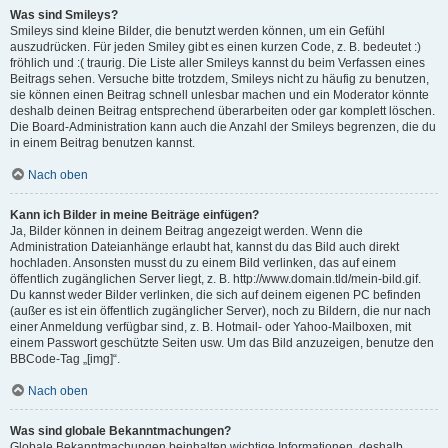
Was sind Smileys?
Smileys sind kleine Bilder, die benutzt werden können, um ein Gefühl
auszudrücken. Für jeden Smiley gibt es einen kurzen Code, z. B. bedeutet :)
fröhlich und :( traurig. Die Liste aller Smileys kannst du beim Verfassen eines
Beitrags sehen. Versuche bitte trotzdem, Smileys nicht zu häufig zu benutzen,
sie können einen Beitrag schnell unlesbar machen und ein Moderator könnte
deshalb deinen Beitrag entsprechend überarbeiten oder gar komplett löschen.
Die Board-Administration kann auch die Anzahl der Smileys begrenzen, die du
in einem Beitrag benutzen kannst.
Nach oben
Kann ich Bilder in meine Beiträge einfügen?
Ja, Bilder können in deinem Beitrag angezeigt werden. Wenn die
Administration Dateianhänge erlaubt hat, kannst du das Bild auch direkt
hochladen. Ansonsten musst du zu einem Bild verlinken, das auf einem
öffentlich zugänglichen Server liegt, z. B. http://www.domain.tld/mein-bild.gif.
Du kannst weder Bilder verlinken, die sich auf deinem eigenen PC befinden
(außer es ist ein öffentlich zugänglicher Server), noch zu Bildern, die nur nach
einer Anmeldung verfügbar sind, z. B. Hotmail- oder Yahoo-Mailboxen, mit
einem Passwort geschützte Seiten usw. Um das Bild anzuzeigen, benutze den
BBCode-Tag „[img]“.
Nach oben
Was sind globale Bekanntmachungen?
Globale Bekanntmachungen beinhalten wichtige Informationen, deshalb