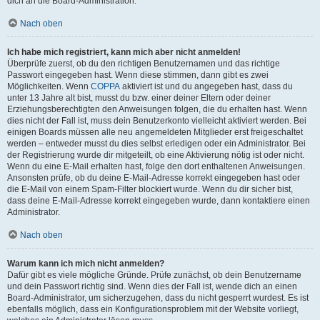
dich an die Board-Administration.
Nach oben
Ich habe mich registriert, kann mich aber nicht anmelden!
Überprüfe zuerst, ob du den richtigen Benutzernamen und das richtige
Passwort eingegeben hast. Wenn diese stimmen, dann gibt es zwei
Möglichkeiten. Wenn
COPPA
aktiviert ist und du angegeben hast, dass du
unter 13 Jahre alt bist, musst du bzw. einer deiner Eltern oder deiner
Erziehungsberechtigten den Anweisungen folgen, die du erhalten hast. Wenn
dies nicht der Fall ist, muss dein Benutzerkonto vielleicht aktiviert werden. Bei
einigen Boards müssen alle neu angemeldeten Mitglieder erst freigeschaltet
werden – entweder musst du dies selbst erledigen oder ein Administrator. Bei
der Registrierung wurde dir mitgeteilt, ob eine Aktivierung nötig ist oder nicht.
Wenn du eine E-Mail erhalten hast, folge den dort enthaltenen Anweisungen.
Ansonsten prüfe, ob du deine E-Mail-Adresse korrekt eingegeben hast oder
die E-Mail von einem Spam-Filter blockiert wurde. Wenn du dir sicher bist,
dass deine E-Mail-Adresse korrekt eingegeben wurde, dann kontaktiere einen
Administrator.
Nach oben
Warum kann ich mich nicht anmelden?
Dafür gibt es viele mögliche Gründe. Prüfe zunächst, ob dein Benutzername
und dein Passwort richtig sind. Wenn dies der Fall ist, wende dich an einen
Board-Administrator, um sicherzugehen, dass du nicht gesperrt wurdest. Es ist
ebenfalls möglich, dass ein Konfigurationsproblem mit der Website vorliegt,