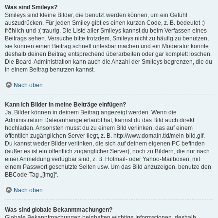
Was sind Smileys?
Smileys sind kleine Bilder, die benutzt werden können, um ein Gefühl
auszudrücken. Für jeden Smiley gibt es einen kurzen Code, z. B. bedeutet :)
fröhlich und :( traurig. Die Liste aller Smileys kannst du beim Verfassen eines
Beitrags sehen. Versuche bitte trotzdem, Smileys nicht zu häufig zu benutzen,
sie können einen Beitrag schnell unlesbar machen und ein Moderator könnte
deshalb deinen Beitrag entsprechend überarbeiten oder gar komplett löschen.
Die Board-Administration kann auch die Anzahl der Smileys begrenzen, die du
in einem Beitrag benutzen kannst.
Nach oben
Kann ich Bilder in meine Beiträge einfügen?
Ja, Bilder können in deinem Beitrag angezeigt werden. Wenn die
Administration Dateianhänge erlaubt hat, kannst du das Bild auch direkt
hochladen. Ansonsten musst du zu einem Bild verlinken, das auf einem
öffentlich zugänglichen Server liegt, z. B. http://www.domain.tld/mein-bild.gif.
Du kannst weder Bilder verlinken, die sich auf deinem eigenen PC befinden
(außer es ist ein öffentlich zugänglicher Server), noch zu Bildern, die nur nach
einer Anmeldung verfügbar sind, z. B. Hotmail- oder Yahoo-Mailboxen, mit
einem Passwort geschützte Seiten usw. Um das Bild anzuzeigen, benutze den
BBCode-Tag „[img]“.
Nach oben
Was sind globale Bekanntmachungen?
Globale Bekanntmachungen beinhalten wichtige Informationen, deshalb