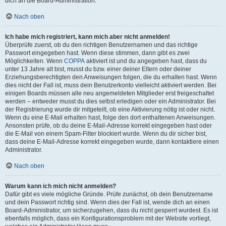
dich an die Board-Administration.
Nach oben
Ich habe mich registriert, kann mich aber nicht anmelden!
Überprüfe zuerst, ob du den richtigen Benutzernamen und das richtige
Passwort eingegeben hast. Wenn diese stimmen, dann gibt es zwei
Möglichkeiten. Wenn
COPPA
aktiviert ist und du angegeben hast, dass du
unter 13 Jahre alt bist, musst du bzw. einer deiner Eltern oder deiner
Erziehungsberechtigten den Anweisungen folgen, die du erhalten hast. Wenn
dies nicht der Fall ist, muss dein Benutzerkonto vielleicht aktiviert werden. Bei
einigen Boards müssen alle neu angemeldeten Mitglieder erst freigeschaltet
werden – entweder musst du dies selbst erledigen oder ein Administrator. Bei
der Registrierung wurde dir mitgeteilt, ob eine Aktivierung nötig ist oder nicht.
Wenn du eine E-Mail erhalten hast, folge den dort enthaltenen Anweisungen.
Ansonsten prüfe, ob du deine E-Mail-Adresse korrekt eingegeben hast oder
die E-Mail von einem Spam-Filter blockiert wurde. Wenn du dir sicher bist,
dass deine E-Mail-Adresse korrekt eingegeben wurde, dann kontaktiere einen
Administrator.
Nach oben
Warum kann ich mich nicht anmelden?
Dafür gibt es viele mögliche Gründe. Prüfe zunächst, ob dein Benutzername
und dein Passwort richtig sind. Wenn dies der Fall ist, wende dich an einen
Board-Administrator, um sicherzugehen, dass du nicht gesperrt wurdest. Es ist
ebenfalls möglich, dass ein Konfigurationsproblem mit der Website vorliegt,