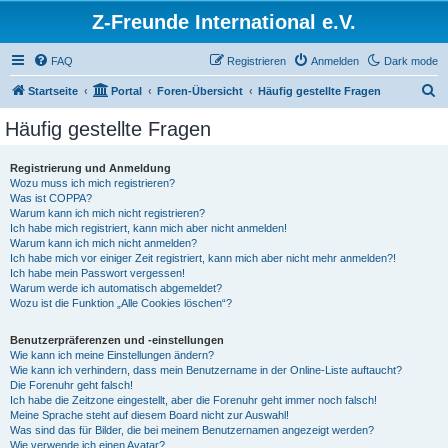
Z-Freunde International e.V.
FAQ
Registrieren
Anmelden
Dark mode
S
Startseite
Portal
Foren-Übersicht
Häufig gestellte Fragen
u
Häufig gestellte Fragen
c
h
Registrierung und Anmeldung
Wozu muss ich mich registrieren?
e
Was ist COPPA?
Warum kann ich mich nicht registrieren?
Ich habe mich registriert, kann mich aber nicht anmelden!
Warum kann ich mich nicht anmelden?
Ich habe mich vor einiger Zeit registriert, kann mich aber nicht mehr anmelden?!
Ich habe mein Passwort vergessen!
Warum werde ich automatisch abgemeldet?
Wozu ist die Funktion „Alle Cookies löschen“?
Benutzerpräferenzen und -einstellungen
Wie kann ich meine Einstellungen ändern?
Wie kann ich verhindern, dass mein Benutzername in der Online-Liste auftaucht?
Die Forenuhr geht falsch!
Ich habe die Zeitzone eingestellt, aber die Forenuhr geht immer noch falsch!
Meine Sprache steht auf diesem Board nicht zur Auswahl!
Was sind das für Bilder, die bei meinem Benutzernamen angezeigt werden?
Wie verwende ich einen Avatar?