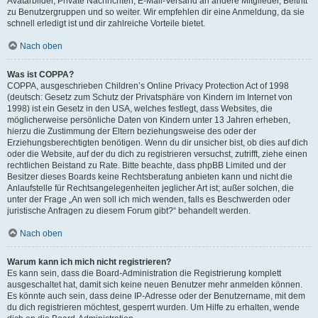
Avatarbilder, Private Nachrichten, E-Mail-Versand an andere Mitglieder, Beitritt
zu Benutzergruppen und so weiter. Wir empfehlen dir eine Anmeldung, da sie
schnell erledigt ist und dir zahlreiche Vorteile bietet.
Nach oben
Was ist COPPA?
COPPA, ausgeschrieben Children’s Online Privacy Protection Act of 1998
(deutsch: Gesetz zum Schutz der Privatsphäre von Kindern im Internet von
1998) ist ein Gesetz in den USA, welches festlegt, dass Websites, die
möglicherweise persönliche Daten von Kindern unter 13 Jahren erheben,
hierzu die Zustimmung der Eltern beziehungsweise des oder der
Erziehungsberechtigten benötigen. Wenn du dir unsicher bist, ob dies auf dich
oder die Website, auf der du dich zu registrieren versuchst, zutrifft, ziehe einen
rechtlichen Beistand zu Rate. Bitte beachte, dass phpBB Limited und der
Besitzer dieses Boards keine Rechtsberatung anbieten kann und nicht die
Anlaufstelle für Rechtsangelegenheiten jeglicher Art ist; außer solchen, die
unter der Frage „An wen soll ich mich wenden, falls es Beschwerden oder
juristische Anfragen zu diesem Forum gibt?“ behandelt werden.
Nach oben
Warum kann ich mich nicht registrieren?
Es kann sein, dass die Board-Administration die Registrierung komplett
ausgeschaltet hat, damit sich keine neuen Benutzer mehr anmelden können.
Es könnte auch sein, dass deine IP-Adresse oder der Benutzername, mit dem
du dich registrieren möchtest, gesperrt wurden. Um Hilfe zu erhalten, wende