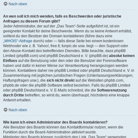
Nach oben
An wen soll ich mich wenden, falls es Beschwerden oder juristische
Anfragen zu diesem Forum gibt?
Jeder Administrator, der auf der „Das Team“-Seite aufgeführt ist, ist ein
geeigneter Kontakt für deine Beschwerde. Wenn du so keine Antwort erhältst,
solltest du den Besitzer der Domain kontaktieren (führe dazu eine
„WHOIS“-Abfrage
durch) oder — falls diese Seite bei einem kostenlosen
Webhoster wie z. B. Yahoo!, free.fr, funpic.de usw. liegt — den Support oder
den Abuse-Kontakt des betreffenden Dienstes. Bitte beachte, dass phpBB
Limited (phpBB.com) und phpBB Deutschland e. V. (phpBB.de)
absolut keinen
Einfluss
auf die Benutzung oder den oder die Benutzer der Forensoftware
haben und dafür in keiner Weise zur Verantwortung herangezogen werden
können. Kontaktiere daher nie phpBB Limited oder phpBB Deutschland e. V. in
Zusammenhang mit jeglichen juristischen Fragen (Unterlassungserklärungen,
Haftungsfragen usw.), die
sich nicht direkt
auf die Websiten phpbb.com,
phpbb.de oder die phpBB-Software selbst beziehen. Falls du phpBB Limited
oder phpBB Deutschland e. V. E-Mails schreibst, die die
Softwarenutzung
durch Dritte
betreffen, so wirst du, wenn überhaupt, höchstens eine knappe
Antwort erhalten.
Nach oben
Wie kann ich einen Administrator des Boards kontaktieren?
Alle Benutzer des Boards können das Kontaktformular nutzen, wenn die
Funktion durch die Board-Administration aktiviert wurde.
Mitglieder des Boards können zusätzlich den Link „Das Team“ verwenden.