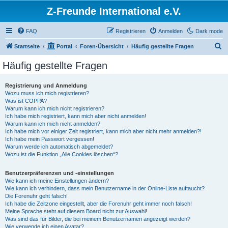
Z-Freunde International e.V.
FAQ
Registrieren
Anmelden
Dark mode
S
Startseite
Portal
Foren-Übersicht
Häufig gestellte Fragen
u
Häufig gestellte Fragen
c
h
Registrierung und Anmeldung
Wozu muss ich mich registrieren?
e
Was ist COPPA?
Warum kann ich mich nicht registrieren?
Ich habe mich registriert, kann mich aber nicht anmelden!
Warum kann ich mich nicht anmelden?
Ich habe mich vor einiger Zeit registriert, kann mich aber nicht mehr anmelden?!
Ich habe mein Passwort vergessen!
Warum werde ich automatisch abgemeldet?
Wozu ist die Funktion „Alle Cookies löschen“?
Benutzerpräferenzen und -einstellungen
Wie kann ich meine Einstellungen ändern?
Wie kann ich verhindern, dass mein Benutzername in der Online-Liste auftaucht?
Die Forenuhr geht falsch!
Ich habe die Zeitzone eingestellt, aber die Forenuhr geht immer noch falsch!
Meine Sprache steht auf diesem Board nicht zur Auswahl!
Was sind das für Bilder, die bei meinem Benutzernamen angezeigt werden?
Wie verwende ich einen Avatar?