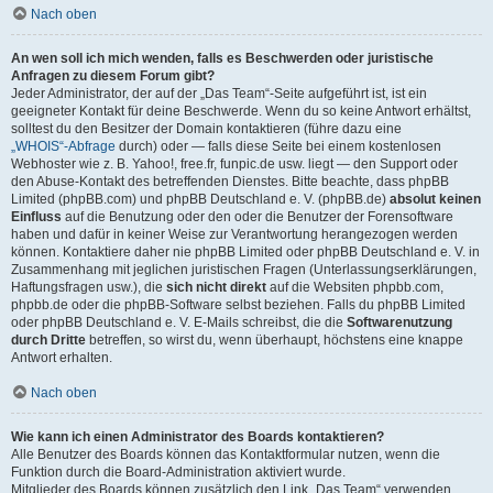
Nach oben
An wen soll ich mich wenden, falls es Beschwerden oder juristische
Anfragen zu diesem Forum gibt?
Jeder Administrator, der auf der „Das Team“-Seite aufgeführt ist, ist ein
geeigneter Kontakt für deine Beschwerde. Wenn du so keine Antwort erhältst,
solltest du den Besitzer der Domain kontaktieren (führe dazu eine
„WHOIS“-Abfrage
durch) oder — falls diese Seite bei einem kostenlosen
Webhoster wie z. B. Yahoo!, free.fr, funpic.de usw. liegt — den Support oder
den Abuse-Kontakt des betreffenden Dienstes. Bitte beachte, dass phpBB
Limited (phpBB.com) und phpBB Deutschland e. V. (phpBB.de)
absolut keinen
Einfluss
auf die Benutzung oder den oder die Benutzer der Forensoftware
haben und dafür in keiner Weise zur Verantwortung herangezogen werden
können. Kontaktiere daher nie phpBB Limited oder phpBB Deutschland e. V. in
Zusammenhang mit jeglichen juristischen Fragen (Unterlassungserklärungen,
Haftungsfragen usw.), die
sich nicht direkt
auf die Websiten phpbb.com,
phpbb.de oder die phpBB-Software selbst beziehen. Falls du phpBB Limited
oder phpBB Deutschland e. V. E-Mails schreibst, die die
Softwarenutzung
durch Dritte
betreffen, so wirst du, wenn überhaupt, höchstens eine knappe
Antwort erhalten.
Nach oben
Wie kann ich einen Administrator des Boards kontaktieren?
Alle Benutzer des Boards können das Kontaktformular nutzen, wenn die
Funktion durch die Board-Administration aktiviert wurde.
Mitglieder des Boards können zusätzlich den Link „Das Team“ verwenden.