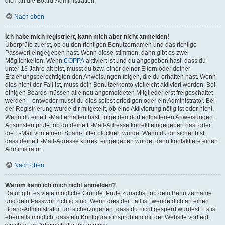
dich an die Board-Administration.
Nach oben
Ich habe mich registriert, kann mich aber nicht anmelden!
Überprüfe zuerst, ob du den richtigen Benutzernamen und das richtige
Passwort eingegeben hast. Wenn diese stimmen, dann gibt es zwei
Möglichkeiten. Wenn
COPPA
aktiviert ist und du angegeben hast, dass du
unter 13 Jahre alt bist, musst du bzw. einer deiner Eltern oder deiner
Erziehungsberechtigten den Anweisungen folgen, die du erhalten hast. Wenn
dies nicht der Fall ist, muss dein Benutzerkonto vielleicht aktiviert werden. Bei
einigen Boards müssen alle neu angemeldeten Mitglieder erst freigeschaltet
werden – entweder musst du dies selbst erledigen oder ein Administrator. Bei
der Registrierung wurde dir mitgeteilt, ob eine Aktivierung nötig ist oder nicht.
Wenn du eine E-Mail erhalten hast, folge den dort enthaltenen Anweisungen.
Ansonsten prüfe, ob du deine E-Mail-Adresse korrekt eingegeben hast oder
die E-Mail von einem Spam-Filter blockiert wurde. Wenn du dir sicher bist,
dass deine E-Mail-Adresse korrekt eingegeben wurde, dann kontaktiere einen
Administrator.
Nach oben
Warum kann ich mich nicht anmelden?
Dafür gibt es viele mögliche Gründe. Prüfe zunächst, ob dein Benutzername
und dein Passwort richtig sind. Wenn dies der Fall ist, wende dich an einen
Board-Administrator, um sicherzugehen, dass du nicht gesperrt wurdest. Es ist
ebenfalls möglich, dass ein Konfigurationsproblem mit der Website vorliegt,