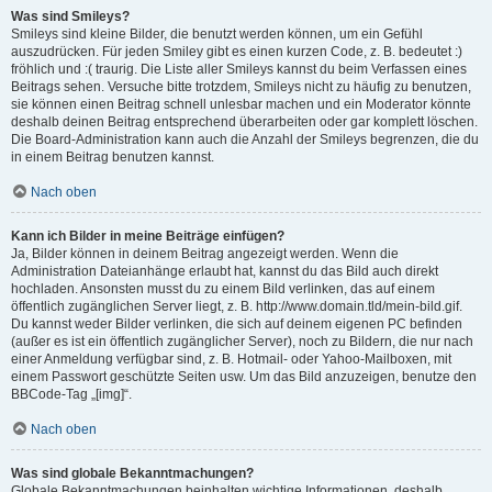
Was sind Smileys?
Smileys sind kleine Bilder, die benutzt werden können, um ein Gefühl
auszudrücken. Für jeden Smiley gibt es einen kurzen Code, z. B. bedeutet :)
fröhlich und :( traurig. Die Liste aller Smileys kannst du beim Verfassen eines
Beitrags sehen. Versuche bitte trotzdem, Smileys nicht zu häufig zu benutzen,
sie können einen Beitrag schnell unlesbar machen und ein Moderator könnte
deshalb deinen Beitrag entsprechend überarbeiten oder gar komplett löschen.
Die Board-Administration kann auch die Anzahl der Smileys begrenzen, die du
in einem Beitrag benutzen kannst.
Nach oben
Kann ich Bilder in meine Beiträge einfügen?
Ja, Bilder können in deinem Beitrag angezeigt werden. Wenn die
Administration Dateianhänge erlaubt hat, kannst du das Bild auch direkt
hochladen. Ansonsten musst du zu einem Bild verlinken, das auf einem
öffentlich zugänglichen Server liegt, z. B. http://www.domain.tld/mein-bild.gif.
Du kannst weder Bilder verlinken, die sich auf deinem eigenen PC befinden
(außer es ist ein öffentlich zugänglicher Server), noch zu Bildern, die nur nach
einer Anmeldung verfügbar sind, z. B. Hotmail- oder Yahoo-Mailboxen, mit
einem Passwort geschützte Seiten usw. Um das Bild anzuzeigen, benutze den
BBCode-Tag „[img]“.
Nach oben
Was sind globale Bekanntmachungen?
Globale Bekanntmachungen beinhalten wichtige Informationen, deshalb