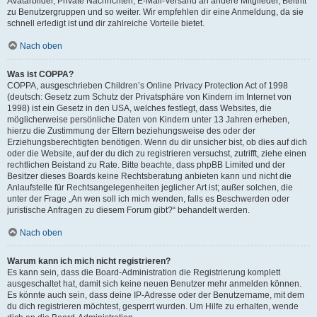
Avatarbilder, Private Nachrichten, E-Mail-Versand an andere Mitglieder, Beitritt
zu Benutzergruppen und so weiter. Wir empfehlen dir eine Anmeldung, da sie
schnell erledigt ist und dir zahlreiche Vorteile bietet.
Nach oben
Was ist COPPA?
COPPA, ausgeschrieben Children’s Online Privacy Protection Act of 1998
(deutsch: Gesetz zum Schutz der Privatsphäre von Kindern im Internet von
1998) ist ein Gesetz in den USA, welches festlegt, dass Websites, die
möglicherweise persönliche Daten von Kindern unter 13 Jahren erheben,
hierzu die Zustimmung der Eltern beziehungsweise des oder der
Erziehungsberechtigten benötigen. Wenn du dir unsicher bist, ob dies auf dich
oder die Website, auf der du dich zu registrieren versuchst, zutrifft, ziehe einen
rechtlichen Beistand zu Rate. Bitte beachte, dass phpBB Limited und der
Besitzer dieses Boards keine Rechtsberatung anbieten kann und nicht die
Anlaufstelle für Rechtsangelegenheiten jeglicher Art ist; außer solchen, die
unter der Frage „An wen soll ich mich wenden, falls es Beschwerden oder
juristische Anfragen zu diesem Forum gibt?“ behandelt werden.
Nach oben
Warum kann ich mich nicht registrieren?
Es kann sein, dass die Board-Administration die Registrierung komplett
ausgeschaltet hat, damit sich keine neuen Benutzer mehr anmelden können.
Es könnte auch sein, dass deine IP-Adresse oder der Benutzername, mit dem
du dich registrieren möchtest, gesperrt wurden. Um Hilfe zu erhalten, wende