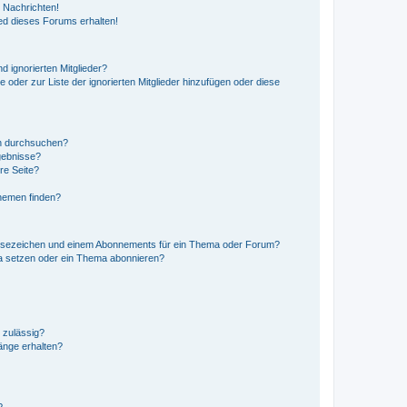
 Nachrichten!
ed dieses Forums erhalten!
d ignorierten Mitglieder?
e oder zur Liste der ignorierten Mitglieder hinzufügen oder diese
en durchsuchen?
gebnisse?
re Seite?
hemen finden?
esezeichen und einem Abonnements für ein Thema oder Forum?
a setzen oder ein Thema abonnieren?
 zulässig?
hänge erhalten?