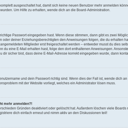
g komplett ausgeschaltet hat, damit sich keine neuen Benutzer mehr anmelden könn
 wurden. Um Hilfe zu erhalten, wende dich an die Board-Administration.
 richtige Passwort eingegeben hast. Wenn diese stimmen, dann gibt es zwei Mögl
tern oder deiner Erziehungsberechtigten den Anweisungen folgen, die du erhalten ha
u angemeldeten Mitglieder erst freigeschaltet werden – entweder musst du dies selbs
. Wenn du eine E-Mail erhalten hast, folge den dort enthaltenen Anweisungen. Ansons
 dir sicher bist, dass deine E-Mail-Adresse korrekt eingegeben wurde, dann kontak
Benutzername und dein Passwort richtig sind. Wenn dies der Fall ist, wende dich a
ionsproblem mit der Website vorliegt, welches ein Administrator lösen muss.
icht mehr anmelden?!
erschieden Gründen deaktiviert oder gelöscht hat. Außerdem löschen viele Boards r
triere dich einfach erneut und nimm aktiv an den Diskussionen teil!