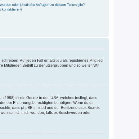
?
hwerden oder juristische Anfragen zu diesem Forum gibt?
s kontaktieren?
chreiben. Auf jeden Fall erhältst du als registriertes Mitglied
e Mitglieder, Beitritt zu Benutzergruppen und so weiter. Wir
n 1998) ist ein Gesetz in den USA, welches festlegt, dass
der der Erziehungsberechtigten benötigen. Wenn du dir
te beachte, dass phpBB Limited und der Besitzer dieses Boards
An wen soll ich mich wenden, falls es Beschwerden oder