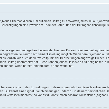
„Neues Thema“ klicken. Um auf einen Beitrag zu antworten, musst du auf „Antworte
e Berechtigungen sind jeweils am Ende der Foren- und der Beitragsansicht aufgeliste
r deine eigenen Beiträge bearbeiten oder löschen. Du kannst einen Beitrag bearbe
inen begrenzten Zeitraum nach seiner Erstellung möglich. Wenn bereits jemand auf de
 die Anzahl als auch der letzte Zeitpunkt der Bearbeitungen angezeigt. Dieser Hi
en Beitrag überarbeitet hat. Diese können jedoch, falls sie es für nötig halten, ei
hen können, wenn bereits jemand darauf geantwortet hat.
st eine solche in den Einstellungen in deinem persönlichen Bereich entwerfen. Na
eren. Du kannst eine Signatur auch hinzufügen, indem du in deinem persönlichen 
atur verfassen möchtest, so kannst du dort einfach das Kontrollkästchen „Signatu