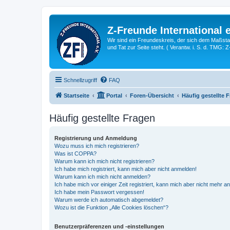
Z-Freunde International e
Wir sind ein Freundeskreis, der sich dem Maßstab 
und Tat zur Seite steht. ( Verantw. i. S. d. TMG: 
Schnellzugriff
FAQ
Startseite
Portal
Foren-Übersicht
Häufig gestellte 
Häufig gestellte Fragen
Registrierung und Anmeldung
Wozu muss ich mich registrieren?
Was ist COPPA?
Warum kann ich mich nicht registrieren?
Ich habe mich registriert, kann mich aber nicht anmelden!
Warum kann ich mich nicht anmelden?
Ich habe mich vor einiger Zeit registriert, kann mich aber nicht mehr 
Ich habe mein Passwort vergessen!
Warum werde ich automatisch abgemeldet?
Wozu ist die Funktion „Alle Cookies löschen“?
Benutzerpräferenzen und -einstellungen