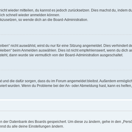
 nicht wieder mitteilen, du kannst es jedoch zurücksetzen. Dies machst du, indem 
 dich schnell wieder anmelden können.
ückzusetzen, so wende dich an die Board-Administration.
en“ nicht auswählst, wirst du nur für eine Sitzung angemeldet. Dies verhindert 
leiben“ beim Anmelden auswählen. Dies ist nicht empfehlenswert, wenn du dich an
 steht, dann wurde sie vermutlich von der Board-Administration ausgeschaltet.
 hat und die dafür sorgen, dass du im Forum angemeldet bleibst. Außerdem ermögli
tiviert wurden. Wenn du Probleme bei der An- oder Abmeldung hast, kann es helfen
n in der Datenbank des Boards gespeichert. Um diese zu ändern, gehe in den „Persö
nst du alle deine Einstellungen ändern.