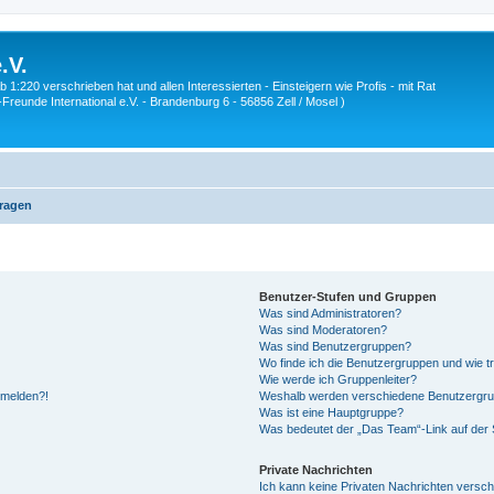
.V.
1:220 verschrieben hat und allen Interessierten - Einsteigern wie Profis - mit Rat
Z-Freunde International e.V. - Brandenburg 6 - 56856 Zell / Mosel )
Fragen
Benutzer-Stufen und Gruppen
Was sind Administratoren?
Was sind Moderatoren?
Was sind Benutzergruppen?
Wo finde ich die Benutzergruppen und wie tr
Wie werde ich Gruppenleiter?
anmelden?!
Weshalb werden verschiedene Benutzergrupp
Was ist eine Hauptgruppe?
Was bedeutet der „Das Team“-Link auf der S
Private Nachrichten
Ich kann keine Privaten Nachrichten versch