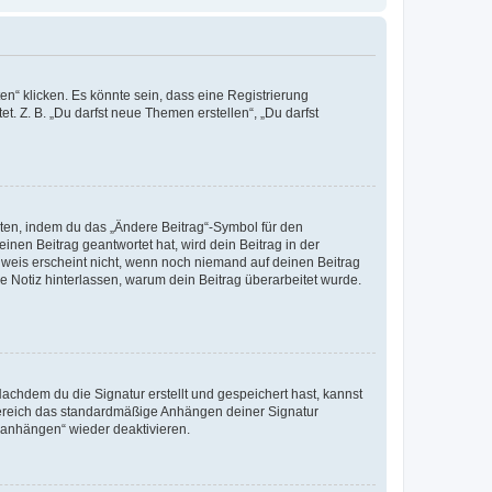
n“ klicken. Es könnte sein, dass eine Registrierung
t. Z. B. „Du darfst neue Themen erstellen“, „Du darfst
iten, indem du das „Ändere Beitrag“-Symbol für den
inen Beitrag geantwortet hat, wird dein Beitrag in der
nweis erscheint nicht, wenn noch niemand auf deinen Beitrag
ne Notiz hinterlassen, warum dein Beitrag überarbeitet wurde.
chdem du die Signatur erstellt und gespeichert hast, kannst
Bereich das standardmäßige Anhängen deiner Signatur
r anhängen“ wieder deaktivieren.