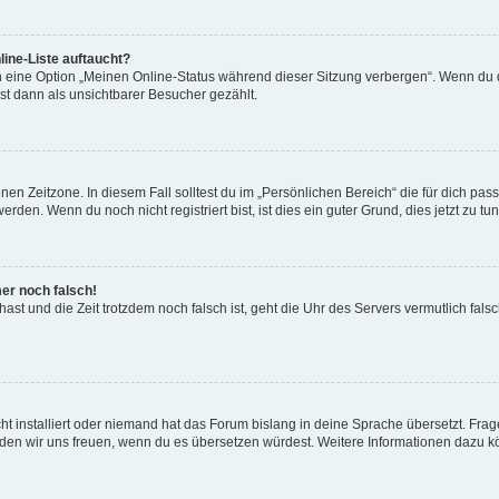
ine-Liste auftaucht?
n eine Option „Meinen Online-Status während dieser Sitzung verbergen“. Wenn du d
st dann als unsichtbarer Besucher gezählt.
en Zeitzone. In diesem Fall solltest du im „Persönlichen Bereich“ die für dich passe
den. Wenn du noch nicht registriert bist, ist dies ein guter Grund, dies jetzt zu tun
mer noch falsch!
t hast und die Zeit trotzdem noch falsch ist, geht die Uhr des Servers vermutlich fal
t installiert oder niemand hat das Forum bislang in deine Sprache übersetzt. Frag
, würden wir uns freuen, wenn du es übersetzen würdest. Weitere Informationen dazu