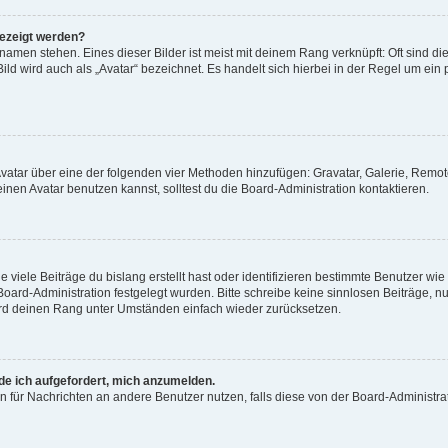
gezeigt werden?
amen stehen. Eines dieser Bilder ist meist mit deinem Rang verknüpft: Oft sind di
ld wird auch als „Avatar“ bezeichnet. Es handelt sich hierbei in der Regel um ein
 Avatar über eine der folgenden vier Methoden hinzufügen: Gravatar, Galerie, Rem
en Avatar benutzen kannst, solltest du die Board-Administration kontaktieren.
viele Beiträge du bislang erstellt hast oder identifizieren bestimmte Benutzer w
 Board-Administration festgelegt wurden. Bitte schreibe keine sinnlosen Beiträge
wird deinen Rang unter Umständen einfach wieder zurücksetzen.
rde ich aufgefordert, mich anzumelden.
ion für Nachrichten an andere Benutzer nutzen, falls diese von der Board-Administ