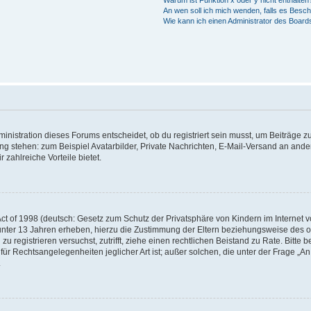
Warum ist Funktion x oder y nicht enthalten
An wen soll ich mich wenden, falls es Besc
Wie kann ich einen Administrator des Board
istration dieses Forums entscheidet, ob du registriert sein musst, um Beiträge zu s
ung stehen: zum Beispiel Avatarbilder, Private Nachrichten, E-Mail-Versand an ander
 zahlreiche Vorteile bietet.
t of 1998 (deutsch: Gesetz zum Schutz der Privatsphäre von Kindern im Internet vo
unter 13 Jahren erheben, hierzu die Zustimmung der Eltern beziehungsweise des o
h zu registrieren versuchst, zutrifft, ziehe einen rechtlichen Beistand zu Rate. Bit
für Rechtsangelegenheiten jeglicher Art ist; außer solchen, die unter der Frage „
.