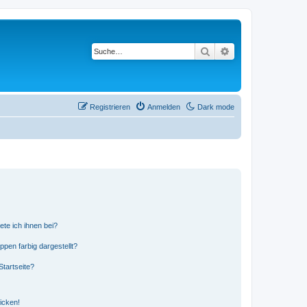
Suche
Erweiterte Suche
Registrieren
Anmelden
Dark mode
ete ich ihnen bei?
en farbig dargestellt?
tartseite?
icken!