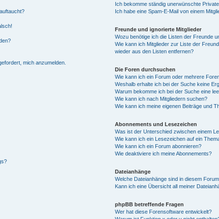
Ich bekomme ständig unerwünschte Private
auftaucht?
Ich habe eine Spam-E-Mail von einem Mitgli
alsch!
Freunde und ignorierte Mitglieder
Wozu benötige ich die Listen der Freunde un
rden?
Wie kann ich Mitglieder zur Liste der Freund
wieder aus den Listen entfernen?
fgefordert, mich anzumelden.
Die Foren durchsuchen
Wie kann ich ein Forum oder mehrere For
Weshalb erhalte ich bei der Suche keine Er
Warum bekomme ich bei der Suche eine lee
Wie kann ich nach Mitgliedern suchen?
Wie kann ich meine eigenen Beiträge und T
Abonnements und Lesezeichen
Was ist der Unterschied zwischen einem L
Wie kann ich ein Lesezeichen auf ein Them
Wie kann ich ein Forum abonnieren?
Wie deaktiviere ich meine Abonnements?
gs?
Dateianhänge
Welche Dateianhänge sind in diesem Forum
Kann ich eine Übersicht all meiner Dateian
phpBB betreffende Fragen
Wer hat diese Forensoftware entwickelt?