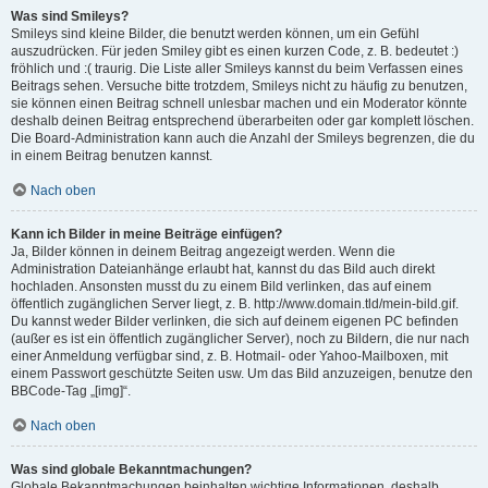
Was sind Smileys?
Smileys sind kleine Bilder, die benutzt werden können, um ein Gefühl
auszudrücken. Für jeden Smiley gibt es einen kurzen Code, z. B. bedeutet :)
fröhlich und :( traurig. Die Liste aller Smileys kannst du beim Verfassen eines
Beitrags sehen. Versuche bitte trotzdem, Smileys nicht zu häufig zu benutzen,
sie können einen Beitrag schnell unlesbar machen und ein Moderator könnte
deshalb deinen Beitrag entsprechend überarbeiten oder gar komplett löschen.
Die Board-Administration kann auch die Anzahl der Smileys begrenzen, die du
in einem Beitrag benutzen kannst.
Nach oben
Kann ich Bilder in meine Beiträge einfügen?
Ja, Bilder können in deinem Beitrag angezeigt werden. Wenn die
Administration Dateianhänge erlaubt hat, kannst du das Bild auch direkt
hochladen. Ansonsten musst du zu einem Bild verlinken, das auf einem
öffentlich zugänglichen Server liegt, z. B. http://www.domain.tld/mein-bild.gif.
Du kannst weder Bilder verlinken, die sich auf deinem eigenen PC befinden
(außer es ist ein öffentlich zugänglicher Server), noch zu Bildern, die nur nach
einer Anmeldung verfügbar sind, z. B. Hotmail- oder Yahoo-Mailboxen, mit
einem Passwort geschützte Seiten usw. Um das Bild anzuzeigen, benutze den
BBCode-Tag „[img]“.
Nach oben
Was sind globale Bekanntmachungen?
Globale Bekanntmachungen beinhalten wichtige Informationen, deshalb