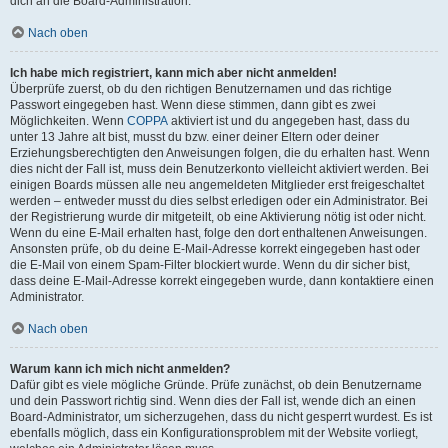
dich an die Board-Administration.
Nach oben
Ich habe mich registriert, kann mich aber nicht anmelden!
Überprüfe zuerst, ob du den richtigen Benutzernamen und das richtige
Passwort eingegeben hast. Wenn diese stimmen, dann gibt es zwei
Möglichkeiten. Wenn
COPPA
aktiviert ist und du angegeben hast, dass du
unter 13 Jahre alt bist, musst du bzw. einer deiner Eltern oder deiner
Erziehungsberechtigten den Anweisungen folgen, die du erhalten hast. Wenn
dies nicht der Fall ist, muss dein Benutzerkonto vielleicht aktiviert werden. Bei
einigen Boards müssen alle neu angemeldeten Mitglieder erst freigeschaltet
werden – entweder musst du dies selbst erledigen oder ein Administrator. Bei
der Registrierung wurde dir mitgeteilt, ob eine Aktivierung nötig ist oder nicht.
Wenn du eine E-Mail erhalten hast, folge den dort enthaltenen Anweisungen.
Ansonsten prüfe, ob du deine E-Mail-Adresse korrekt eingegeben hast oder
die E-Mail von einem Spam-Filter blockiert wurde. Wenn du dir sicher bist,
dass deine E-Mail-Adresse korrekt eingegeben wurde, dann kontaktiere einen
Administrator.
Nach oben
Warum kann ich mich nicht anmelden?
Dafür gibt es viele mögliche Gründe. Prüfe zunächst, ob dein Benutzername
und dein Passwort richtig sind. Wenn dies der Fall ist, wende dich an einen
Board-Administrator, um sicherzugehen, dass du nicht gesperrt wurdest. Es ist
ebenfalls möglich, dass ein Konfigurationsproblem mit der Website vorliegt,