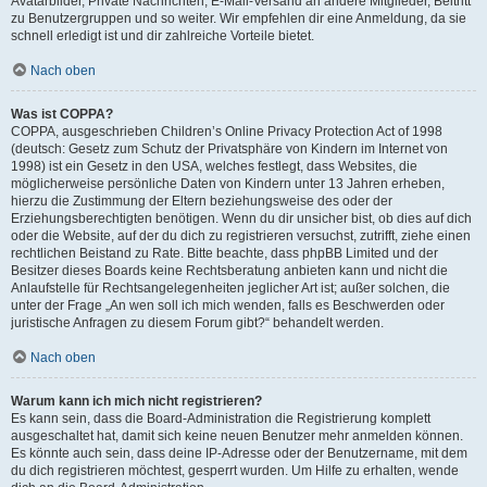
Avatarbilder, Private Nachrichten, E-Mail-Versand an andere Mitglieder, Beitritt
zu Benutzergruppen und so weiter. Wir empfehlen dir eine Anmeldung, da sie
schnell erledigt ist und dir zahlreiche Vorteile bietet.
Nach oben
Was ist COPPA?
COPPA, ausgeschrieben Children’s Online Privacy Protection Act of 1998
(deutsch: Gesetz zum Schutz der Privatsphäre von Kindern im Internet von
1998) ist ein Gesetz in den USA, welches festlegt, dass Websites, die
möglicherweise persönliche Daten von Kindern unter 13 Jahren erheben,
hierzu die Zustimmung der Eltern beziehungsweise des oder der
Erziehungsberechtigten benötigen. Wenn du dir unsicher bist, ob dies auf dich
oder die Website, auf der du dich zu registrieren versuchst, zutrifft, ziehe einen
rechtlichen Beistand zu Rate. Bitte beachte, dass phpBB Limited und der
Besitzer dieses Boards keine Rechtsberatung anbieten kann und nicht die
Anlaufstelle für Rechtsangelegenheiten jeglicher Art ist; außer solchen, die
unter der Frage „An wen soll ich mich wenden, falls es Beschwerden oder
juristische Anfragen zu diesem Forum gibt?“ behandelt werden.
Nach oben
Warum kann ich mich nicht registrieren?
Es kann sein, dass die Board-Administration die Registrierung komplett
ausgeschaltet hat, damit sich keine neuen Benutzer mehr anmelden können.
Es könnte auch sein, dass deine IP-Adresse oder der Benutzername, mit dem
du dich registrieren möchtest, gesperrt wurden. Um Hilfe zu erhalten, wende