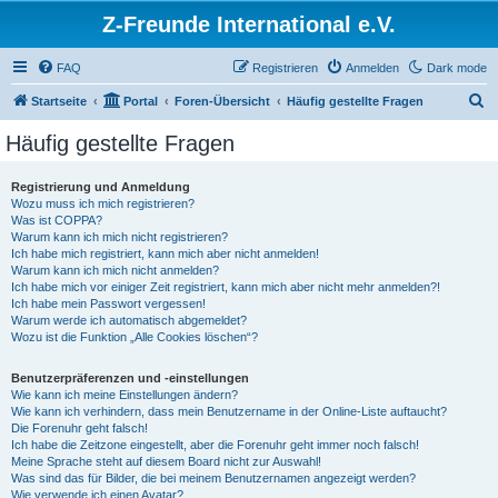
Z-Freunde International e.V.
FAQ
Registrieren
Anmelden
Dark mode
S
Startseite
Portal
Foren-Übersicht
Häufig gestellte Fragen
u
Häufig gestellte Fragen
c
h
Registrierung und Anmeldung
Wozu muss ich mich registrieren?
e
Was ist COPPA?
Warum kann ich mich nicht registrieren?
Ich habe mich registriert, kann mich aber nicht anmelden!
Warum kann ich mich nicht anmelden?
Ich habe mich vor einiger Zeit registriert, kann mich aber nicht mehr anmelden?!
Ich habe mein Passwort vergessen!
Warum werde ich automatisch abgemeldet?
Wozu ist die Funktion „Alle Cookies löschen“?
Benutzerpräferenzen und -einstellungen
Wie kann ich meine Einstellungen ändern?
Wie kann ich verhindern, dass mein Benutzername in der Online-Liste auftaucht?
Die Forenuhr geht falsch!
Ich habe die Zeitzone eingestellt, aber die Forenuhr geht immer noch falsch!
Meine Sprache steht auf diesem Board nicht zur Auswahl!
Was sind das für Bilder, die bei meinem Benutzernamen angezeigt werden?
Wie verwende ich einen Avatar?