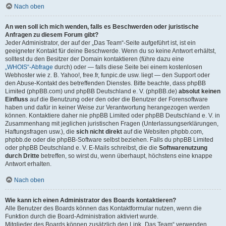
Nach oben
An wen soll ich mich wenden, falls es Beschwerden oder juristische
Anfragen zu diesem Forum gibt?
Jeder Administrator, der auf der „Das Team“-Seite aufgeführt ist, ist ein
geeigneter Kontakt für deine Beschwerde. Wenn du so keine Antwort erhältst,
solltest du den Besitzer der Domain kontaktieren (führe dazu eine
„WHOIS“-Abfrage
durch) oder — falls diese Seite bei einem kostenlosen
Webhoster wie z. B. Yahoo!, free.fr, funpic.de usw. liegt — den Support oder
den Abuse-Kontakt des betreffenden Dienstes. Bitte beachte, dass phpBB
Limited (phpBB.com) und phpBB Deutschland e. V. (phpBB.de)
absolut keinen
Einfluss
auf die Benutzung oder den oder die Benutzer der Forensoftware
haben und dafür in keiner Weise zur Verantwortung herangezogen werden
können. Kontaktiere daher nie phpBB Limited oder phpBB Deutschland e. V. in
Zusammenhang mit jeglichen juristischen Fragen (Unterlassungserklärungen,
Haftungsfragen usw.), die
sich nicht direkt
auf die Websiten phpbb.com,
phpbb.de oder die phpBB-Software selbst beziehen. Falls du phpBB Limited
oder phpBB Deutschland e. V. E-Mails schreibst, die die
Softwarenutzung
durch Dritte
betreffen, so wirst du, wenn überhaupt, höchstens eine knappe
Antwort erhalten.
Nach oben
Wie kann ich einen Administrator des Boards kontaktieren?
Alle Benutzer des Boards können das Kontaktformular nutzen, wenn die
Funktion durch die Board-Administration aktiviert wurde.
Mitglieder des Boards können zusätzlich den Link „Das Team“ verwenden.