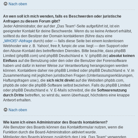
Nach oben
An wen soll ich mich wenden, falls es Beschwerden oder juristische
Anfragen zu diesem Forum gibt?
Jeder Administrator, der auf der „Das Team“-Seite aufgeführt ist, ist ein
geeigneter Kontakt für deine Beschwerde. Wenn du so keine Antwort erhältst,
solltest du den Besitzer der Domain kontaktieren (führe dazu eine
„WHOIS“-Abfrage
durch) oder — falls diese Seite bei einem kostenlosen
Webhoster wie z. B. Yahoo!, free.fr, funpic.de usw. liegt — den Support oder
den Abuse-Kontakt des betreffenden Dienstes. Bitte beachte, dass phpBB
Limited (phpBB.com) und phpBB Deutschland e. V. (phpBB.de)
absolut keinen
Einfluss
auf die Benutzung oder den oder die Benutzer der Forensoftware
haben und dafür in keiner Weise zur Verantwortung herangezogen werden
können. Kontaktiere daher nie phpBB Limited oder phpBB Deutschland e. V. in
Zusammenhang mit jeglichen juristischen Fragen (Unterlassungserklärungen,
Haftungsfragen usw.), die
sich nicht direkt
auf die Websiten phpbb.com,
phpbb.de oder die phpBB-Software selbst beziehen. Falls du phpBB Limited
oder phpBB Deutschland e. V. E-Mails schreibst, die die
Softwarenutzung
durch Dritte
betreffen, so wirst du, wenn überhaupt, höchstens eine knappe
Antwort erhalten.
Nach oben
Wie kann ich einen Administrator des Boards kontaktieren?
Alle Benutzer des Boards können das Kontaktformular nutzen, wenn die
Funktion durch die Board-Administration aktiviert wurde.
Mitglieder des Boards können zusätzlich den Link „Das Team“ verwenden.