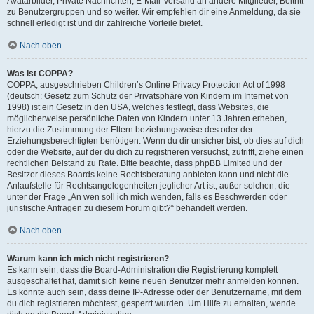
Avatarbilder, Private Nachrichten, E-Mail-Versand an andere Mitglieder, Beitritt
zu Benutzergruppen und so weiter. Wir empfehlen dir eine Anmeldung, da sie
schnell erledigt ist und dir zahlreiche Vorteile bietet.
Nach oben
Was ist COPPA?
COPPA, ausgeschrieben Children’s Online Privacy Protection Act of 1998
(deutsch: Gesetz zum Schutz der Privatsphäre von Kindern im Internet von
1998) ist ein Gesetz in den USA, welches festlegt, dass Websites, die
möglicherweise persönliche Daten von Kindern unter 13 Jahren erheben,
hierzu die Zustimmung der Eltern beziehungsweise des oder der
Erziehungsberechtigten benötigen. Wenn du dir unsicher bist, ob dies auf dich
oder die Website, auf der du dich zu registrieren versuchst, zutrifft, ziehe einen
rechtlichen Beistand zu Rate. Bitte beachte, dass phpBB Limited und der
Besitzer dieses Boards keine Rechtsberatung anbieten kann und nicht die
Anlaufstelle für Rechtsangelegenheiten jeglicher Art ist; außer solchen, die
unter der Frage „An wen soll ich mich wenden, falls es Beschwerden oder
juristische Anfragen zu diesem Forum gibt?“ behandelt werden.
Nach oben
Warum kann ich mich nicht registrieren?
Es kann sein, dass die Board-Administration die Registrierung komplett
ausgeschaltet hat, damit sich keine neuen Benutzer mehr anmelden können.
Es könnte auch sein, dass deine IP-Adresse oder der Benutzername, mit dem
du dich registrieren möchtest, gesperrt wurden. Um Hilfe zu erhalten, wende