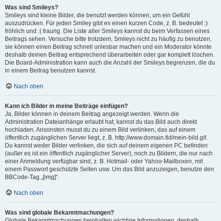
Was sind Smileys?
Smileys sind kleine Bilder, die benutzt werden können, um ein Gefühl
auszudrücken. Für jeden Smiley gibt es einen kurzen Code, z. B. bedeutet :)
fröhlich und :( traurig. Die Liste aller Smileys kannst du beim Verfassen eines
Beitrags sehen. Versuche bitte trotzdem, Smileys nicht zu häufig zu benutzen,
sie können einen Beitrag schnell unlesbar machen und ein Moderator könnte
deshalb deinen Beitrag entsprechend überarbeiten oder gar komplett löschen.
Die Board-Administration kann auch die Anzahl der Smileys begrenzen, die du
in einem Beitrag benutzen kannst.
Nach oben
Kann ich Bilder in meine Beiträge einfügen?
Ja, Bilder können in deinem Beitrag angezeigt werden. Wenn die
Administration Dateianhänge erlaubt hat, kannst du das Bild auch direkt
hochladen. Ansonsten musst du zu einem Bild verlinken, das auf einem
öffentlich zugänglichen Server liegt, z. B. http://www.domain.tld/mein-bild.gif.
Du kannst weder Bilder verlinken, die sich auf deinem eigenen PC befinden
(außer es ist ein öffentlich zugänglicher Server), noch zu Bildern, die nur nach
einer Anmeldung verfügbar sind, z. B. Hotmail- oder Yahoo-Mailboxen, mit
einem Passwort geschützte Seiten usw. Um das Bild anzuzeigen, benutze den
BBCode-Tag „[img]“.
Nach oben
Was sind globale Bekanntmachungen?
Globale Bekanntmachungen beinhalten wichtige Informationen, deshalb