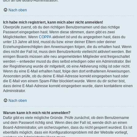
dich an die Board-Administration.
Nach oben
Ich habe mich registriert, kann mich aber nicht anmelden!
Überprüfe zuerst, ob du den richtigen Benutzernamen und das richtige
Passwort eingegeben hast. Wenn diese stimmen, dann gibt es zwei
Möglichkeiten. Wenn
COPPA
aktiviert ist und du angegeben hast, dass du
unter 13 Jahre alt bist, musst du bzw. einer deiner Eltern oder deiner
Erziehungsberechtigten den Anweisungen folgen, die du erhalten hast. Wenn
dies nicht der Fall ist, muss dein Benutzerkonto vielleicht aktiviert werden. Bei
einigen Boards müssen alle neu angemeldeten Mitglieder erst freigeschaltet
werden – entweder musst du dies selbst erledigen oder ein Administrator. Bei
der Registrierung wurde dir mitgeteilt, ob eine Aktivierung nötig ist oder nicht.
Wenn du eine E-Mail erhalten hast, folge den dort enthaltenen Anweisungen.
Ansonsten prüfe, ob du deine E-Mail-Adresse korrekt eingegeben hast oder
die E-Mail von einem Spam-Filter blockiert wurde. Wenn du dir sicher bist,
dass deine E-Mail-Adresse korrekt eingegeben wurde, dann kontaktiere einen
Administrator.
Nach oben
Warum kann ich mich nicht anmelden?
Dafür gibt es viele mögliche Gründe. Prüfe zunächst, ob dein Benutzername
und dein Passwort richtig sind. Wenn dies der Fall ist, wende dich an einen
Board-Administrator, um sicherzugehen, dass du nicht gesperrt wurdest. Es ist
ebenfalls möglich, dass ein Konfigurationsproblem mit der Website vorliegt,