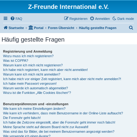
Z-Freunde International e.V.
FAQ
Registrieren
Anmelden
Dark mode
S
Startseite
Portal
Foren-Übersicht
Häufig gestellte Fragen
u
Häufig gestellte Fragen
c
h
Registrierung und Anmeldung
Wozu muss ich mich registrieren?
e
Was ist COPPA?
Warum kann ich mich nicht registrieren?
Ich habe mich registriert, kann mich aber nicht anmelden!
Warum kann ich mich nicht anmelden?
Ich habe mich vor einiger Zeit registriert, kann mich aber nicht mehr anmelden?!
Ich habe mein Passwort vergessen!
Warum werde ich automatisch abgemeldet?
Wozu ist die Funktion „Alle Cookies löschen“?
Benutzerpräferenzen und -einstellungen
Wie kann ich meine Einstellungen ändern?
Wie kann ich verhindern, dass mein Benutzername in der Online-Liste auftaucht?
Die Forenuhr geht falsch!
Ich habe die Zeitzone eingestellt, aber die Forenuhr geht immer noch falsch!
Meine Sprache steht auf diesem Board nicht zur Auswahl!
Was sind das für Bilder, die bei meinem Benutzernamen angezeigt werden?
Wie verwende ich einen Avatar?