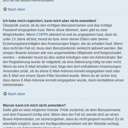
dich an die Board-Administration.
Nach oben
Ich habe mich registriert, kann mich aber nicht anmelden!
Überprüfe zuerst, ob du den richtigen Benutzernamen und das richtige
Passwort eingegeben hast. Wenn diese stimmen, dann gibt es zwei
Möglichkeiten. Wenn
COPPA
aktiviert ist und du angegeben hast, dass du
unter 13 Jahre alt bist, musst du bzw. einer deiner Eltern oder deiner
Erziehungsberechtigten den Anweisungen folgen, die du erhalten hast. Wenn
dies nicht der Fall ist, muss dein Benutzerkonto vielleicht aktiviert werden. Bei
einigen Boards müssen alle neu angemeldeten Mitglieder erst freigeschaltet
werden – entweder musst du dies selbst erledigen oder ein Administrator. Bei
der Registrierung wurde dir mitgeteilt, ob eine Aktivierung nötig ist oder nicht.
Wenn du eine E-Mail erhalten hast, folge den dort enthaltenen Anweisungen.
Ansonsten prüfe, ob du deine E-Mail-Adresse korrekt eingegeben hast oder
die E-Mail von einem Spam-Filter blockiert wurde. Wenn du dir sicher bist,
dass deine E-Mail-Adresse korrekt eingegeben wurde, dann kontaktiere einen
Administrator.
Nach oben
Warum kann ich mich nicht anmelden?
Dafür gibt es viele mögliche Gründe. Prüfe zunächst, ob dein Benutzername
und dein Passwort richtig sind. Wenn dies der Fall ist, wende dich an einen
Board-Administrator, um sicherzugehen, dass du nicht gesperrt wurdest. Es ist
ebenfalls möglich, dass ein Konfigurationsproblem mit der Website vorliegt,