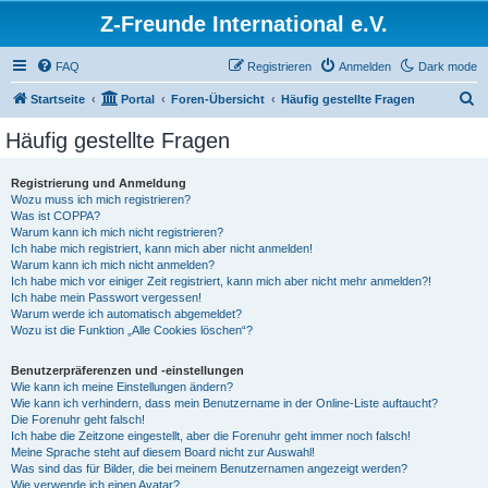
Z-Freunde International e.V.
FAQ
Registrieren
Anmelden
Dark mode
S
Startseite
Portal
Foren-Übersicht
Häufig gestellte Fragen
u
Häufig gestellte Fragen
c
h
Registrierung und Anmeldung
Wozu muss ich mich registrieren?
e
Was ist COPPA?
Warum kann ich mich nicht registrieren?
Ich habe mich registriert, kann mich aber nicht anmelden!
Warum kann ich mich nicht anmelden?
Ich habe mich vor einiger Zeit registriert, kann mich aber nicht mehr anmelden?!
Ich habe mein Passwort vergessen!
Warum werde ich automatisch abgemeldet?
Wozu ist die Funktion „Alle Cookies löschen“?
Benutzerpräferenzen und -einstellungen
Wie kann ich meine Einstellungen ändern?
Wie kann ich verhindern, dass mein Benutzername in der Online-Liste auftaucht?
Die Forenuhr geht falsch!
Ich habe die Zeitzone eingestellt, aber die Forenuhr geht immer noch falsch!
Meine Sprache steht auf diesem Board nicht zur Auswahl!
Was sind das für Bilder, die bei meinem Benutzernamen angezeigt werden?
Wie verwende ich einen Avatar?