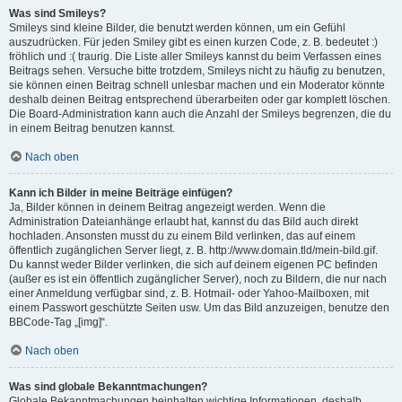
Was sind Smileys?
Smileys sind kleine Bilder, die benutzt werden können, um ein Gefühl
auszudrücken. Für jeden Smiley gibt es einen kurzen Code, z. B. bedeutet :)
fröhlich und :( traurig. Die Liste aller Smileys kannst du beim Verfassen eines
Beitrags sehen. Versuche bitte trotzdem, Smileys nicht zu häufig zu benutzen,
sie können einen Beitrag schnell unlesbar machen und ein Moderator könnte
deshalb deinen Beitrag entsprechend überarbeiten oder gar komplett löschen.
Die Board-Administration kann auch die Anzahl der Smileys begrenzen, die du
in einem Beitrag benutzen kannst.
Nach oben
Kann ich Bilder in meine Beiträge einfügen?
Ja, Bilder können in deinem Beitrag angezeigt werden. Wenn die
Administration Dateianhänge erlaubt hat, kannst du das Bild auch direkt
hochladen. Ansonsten musst du zu einem Bild verlinken, das auf einem
öffentlich zugänglichen Server liegt, z. B. http://www.domain.tld/mein-bild.gif.
Du kannst weder Bilder verlinken, die sich auf deinem eigenen PC befinden
(außer es ist ein öffentlich zugänglicher Server), noch zu Bildern, die nur nach
einer Anmeldung verfügbar sind, z. B. Hotmail- oder Yahoo-Mailboxen, mit
einem Passwort geschützte Seiten usw. Um das Bild anzuzeigen, benutze den
BBCode-Tag „[img]“.
Nach oben
Was sind globale Bekanntmachungen?
Globale Bekanntmachungen beinhalten wichtige Informationen, deshalb