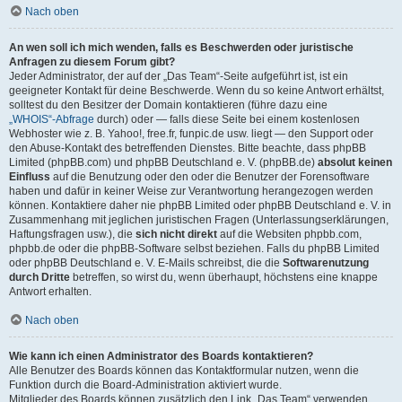
Nach oben
An wen soll ich mich wenden, falls es Beschwerden oder juristische
Anfragen zu diesem Forum gibt?
Jeder Administrator, der auf der „Das Team“-Seite aufgeführt ist, ist ein
geeigneter Kontakt für deine Beschwerde. Wenn du so keine Antwort erhältst,
solltest du den Besitzer der Domain kontaktieren (führe dazu eine
„WHOIS“-Abfrage
durch) oder — falls diese Seite bei einem kostenlosen
Webhoster wie z. B. Yahoo!, free.fr, funpic.de usw. liegt — den Support oder
den Abuse-Kontakt des betreffenden Dienstes. Bitte beachte, dass phpBB
Limited (phpBB.com) und phpBB Deutschland e. V. (phpBB.de)
absolut keinen
Einfluss
auf die Benutzung oder den oder die Benutzer der Forensoftware
haben und dafür in keiner Weise zur Verantwortung herangezogen werden
können. Kontaktiere daher nie phpBB Limited oder phpBB Deutschland e. V. in
Zusammenhang mit jeglichen juristischen Fragen (Unterlassungserklärungen,
Haftungsfragen usw.), die
sich nicht direkt
auf die Websiten phpbb.com,
phpbb.de oder die phpBB-Software selbst beziehen. Falls du phpBB Limited
oder phpBB Deutschland e. V. E-Mails schreibst, die die
Softwarenutzung
durch Dritte
betreffen, so wirst du, wenn überhaupt, höchstens eine knappe
Antwort erhalten.
Nach oben
Wie kann ich einen Administrator des Boards kontaktieren?
Alle Benutzer des Boards können das Kontaktformular nutzen, wenn die
Funktion durch die Board-Administration aktiviert wurde.
Mitglieder des Boards können zusätzlich den Link „Das Team“ verwenden.