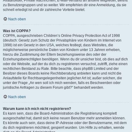
Avatarbilder, Private Nachrichten, E-Mail-Versand an andere Mitglieder, Beitritt
zu Benutzergruppen und so weiter. Wir empfehlen dir eine Anmeldung, da sie
schnell erledigt ist und dir zahlreiche Vorteile bietet.
Nach oben
Was ist COPPA?
COPPA, ausgeschrieben Children’s Online Privacy Protection Act of 1998
(deutsch: Gesetz zum Schutz der Privatsphäre von Kindern im Internet von
1998) ist ein Gesetz in den USA, welches festlegt, dass Websites, die
möglicherweise persönliche Daten von Kindern unter 13 Jahren erheben,
hierzu die Zustimmung der Eltern beziehungsweise des oder der
Erziehungsberechtigten benötigen. Wenn du dir unsicher bist, ob dies auf dich
oder die Website, auf der du dich zu registrieren versuchst, zutrifft, ziehe einen
rechtlichen Beistand zu Rate. Bitte beachte, dass phpBB Limited und der
Besitzer dieses Boards keine Rechtsberatung anbieten kann und nicht die
Anlaufstelle für Rechtsangelegenheiten jeglicher Art ist; außer solchen, die
unter der Frage „An wen soll ich mich wenden, falls es Beschwerden oder
juristische Anfragen zu diesem Forum gibt?“ behandelt werden.
Nach oben
Warum kann ich mich nicht registrieren?
Es kann sein, dass die Board-Administration die Registrierung komplett
ausgeschaltet hat, damit sich keine neuen Benutzer mehr anmelden können.
Es könnte auch sein, dass deine IP-Adresse oder der Benutzername, mit dem
du dich registrieren möchtest, gesperrt wurden. Um Hilfe zu erhalten, wende