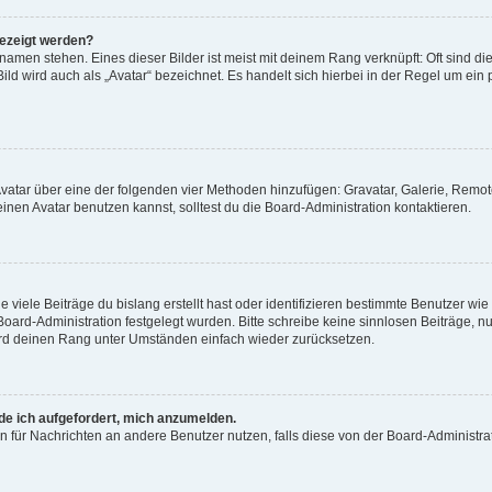
gezeigt werden?
amen stehen. Eines dieser Bilder ist meist mit deinem Rang verknüpft: Oft sind di
ld wird auch als „Avatar“ bezeichnet. Es handelt sich hierbei in der Regel um ein
 Avatar über eine der folgenden vier Methoden hinzufügen: Gravatar, Galerie, Rem
en Avatar benutzen kannst, solltest du die Board-Administration kontaktieren.
viele Beiträge du bislang erstellt hast oder identifizieren bestimmte Benutzer w
 Board-Administration festgelegt wurden. Bitte schreibe keine sinnlosen Beiträge
wird deinen Rang unter Umständen einfach wieder zurücksetzen.
rde ich aufgefordert, mich anzumelden.
ion für Nachrichten an andere Benutzer nutzen, falls diese von der Board-Administ