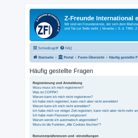
Z-Freunde International e
Wir sind ein Freundeskreis, der sich dem Maßstab 
und Tat zur Seite steht. ( Verantw. i. S. d. TMG: 
Schnellzugriff
FAQ
Startseite
Portal
Foren-Übersicht
Häufig gestellte 
Häufig gestellte Fragen
Registrierung und Anmeldung
Wozu muss ich mich registrieren?
Was ist COPPA?
Warum kann ich mich nicht registrieren?
Ich habe mich registriert, kann mich aber nicht anmelden!
Warum kann ich mich nicht anmelden?
Ich habe mich vor einiger Zeit registriert, kann mich aber nicht mehr 
Ich habe mein Passwort vergessen!
Warum werde ich automatisch abgemeldet?
Wozu ist die Funktion „Alle Cookies löschen“?
Benutzerpräferenzen und -einstellungen