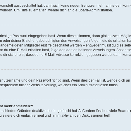
g komplett ausgeschaltet hat, damit sich keine neuen Benutzer mehr anmelden könn
 wurden. Um Hilfe zu erhalten, wende dich an die Board-Administration.
 richtige Passwort eingegeben hast. Wenn diese stimmen, dann gibt es zwei Mögl
tern oder deiner Erziehungsberechtigten den Anweisungen folgen, die du erhalten ha
u angemeldeten Mitglieder erst freigeschaltet werden – entweder musst du dies selbs
. Wenn du eine E-Mail erhalten hast, folge den dort enthaltenen Anweisungen. Ansons
 dir sicher bist, dass deine E-Mail-Adresse korrekt eingegeben wurde, dann kontak
Benutzername und dein Passwort richtig sind. Wenn dies der Fall ist, wende dich a
ionsproblem mit der Website vorliegt, welches ein Administrator lösen muss.
icht mehr anmelden?!
erschieden Gründen deaktiviert oder gelöscht hat. Außerdem löschen viele Boards r
triere dich einfach erneut und nimm aktiv an den Diskussionen teil!