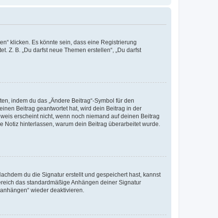
n“ klicken. Es könnte sein, dass eine Registrierung
t. Z. B. „Du darfst neue Themen erstellen“, „Du darfst
iten, indem du das „Ändere Beitrag“-Symbol für den
inen Beitrag geantwortet hat, wird dein Beitrag in der
nweis erscheint nicht, wenn noch niemand auf deinen Beitrag
ne Notiz hinterlassen, warum dein Beitrag überarbeitet wurde.
chdem du die Signatur erstellt und gespeichert hast, kannst
Bereich das standardmäßige Anhängen deiner Signatur
r anhängen“ wieder deaktivieren.