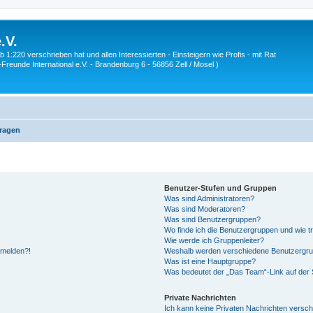
.V.
1:220 verschrieben hat und allen Interessierten - Einsteigern wie Profis - mit Rat
Z-Freunde International e.V. - Brandenburg 6 - 56856 Zell / Mosel )
Fragen
Benutzer-Stufen und Gruppen
Was sind Administratoren?
Was sind Moderatoren?
Was sind Benutzergruppen?
Wo finde ich die Benutzergruppen und wie tr
Wie werde ich Gruppenleiter?
anmelden?!
Weshalb werden verschiedene Benutzergrupp
Was ist eine Hauptgruppe?
Was bedeutet der „Das Team“-Link auf der S
Private Nachrichten
Ich kann keine Privaten Nachrichten versch