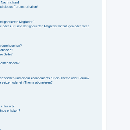
 Nachrichten!
ed dieses Forums erhalten!
d ignorierten Mitglieder?
e oder zur Liste der ignorierten Mitglieder hinzufügen oder diese
en durchsuchen?
gebnisse?
re Seite?
hemen finden?
esezeichen und einem Abonnements für ein Thema oder Forum?
a setzen oder ein Thema abonnieren?
 zulässig?
hänge erhalten?