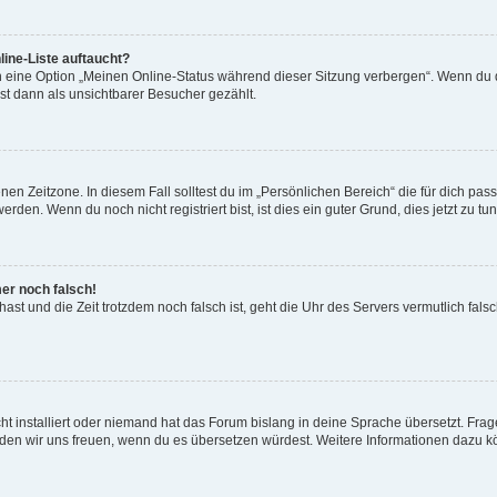
ine-Liste auftaucht?
n eine Option „Meinen Online-Status während dieser Sitzung verbergen“. Wenn du d
st dann als unsichtbarer Besucher gezählt.
en Zeitzone. In diesem Fall solltest du im „Persönlichen Bereich“ die für dich passe
den. Wenn du noch nicht registriert bist, ist dies ein guter Grund, dies jetzt zu tun
mer noch falsch!
t hast und die Zeit trotzdem noch falsch ist, geht die Uhr des Servers vermutlich fal
t installiert oder niemand hat das Forum bislang in deine Sprache übersetzt. Frag
, würden wir uns freuen, wenn du es übersetzen würdest. Weitere Informationen dazu