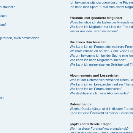
Ich bekomme ständig unerwünschte Private
auftaucht?
Ich habe eine Spam-E-Mail von einem Mitgli
alsch!
Freunde und ignorierte Mitglieder
Wozu benötige ich die Listen der Freunde un
rden?
Wie kann ich Mitglieder zur Liste der Freund
wieder aus den Listen entfernen?
fgefordert, mich anzumelden.
Die Foren durchsuchen
Wie kann ich ein Forum oder mehrere For
Weshalb erhalte ich bei der Suche keine Er
Warum bekomme ich bei der Suche eine lee
Wie kann ich nach Mitgliedern suchen?
Wie kann ich meine eigenen Beiträge und T
Abonnements und Lesezeichen
Was ist der Unterschied zwischen einem L
Wie kann ich ein Lesezeichen auf ein Them
Wie kann ich ein Forum abonnieren?
Wie deaktiviere ich meine Abonnements?
gs?
Dateianhänge
Welche Dateianhänge sind in diesem Forum
Kann ich eine Übersicht all meiner Dateian
phpBB betreffende Fragen
Wer hat diese Forensoftware entwickelt?