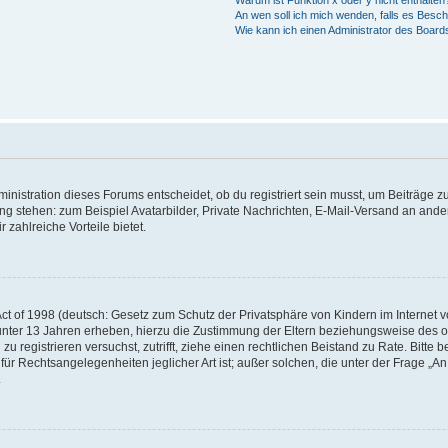
Warum ist Funktion x oder y nicht enthalten
An wen soll ich mich wenden, falls es Besc
Wie kann ich einen Administrator des Board
istration dieses Forums entscheidet, ob du registriert sein musst, um Beiträge zu s
ung stehen: zum Beispiel Avatarbilder, Private Nachrichten, E-Mail-Versand an ander
 zahlreiche Vorteile bietet.
t of 1998 (deutsch: Gesetz zum Schutz der Privatsphäre von Kindern im Internet vo
unter 13 Jahren erheben, hierzu die Zustimmung der Eltern beziehungsweise des o
h zu registrieren versuchst, zutrifft, ziehe einen rechtlichen Beistand zu Rate. Bit
für Rechtsangelegenheiten jeglicher Art ist; außer solchen, die unter der Frage „
.