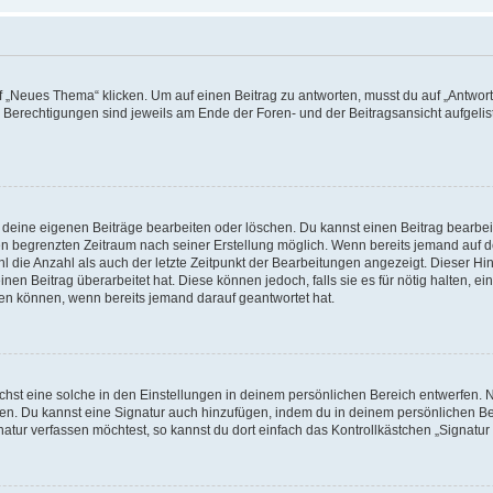
„Neues Thema“ klicken. Um auf einen Beitrag zu antworten, musst du auf „Antworte
e Berechtigungen sind jeweils am Ende der Foren- und der Beitragsansicht aufgeliste
r deine eigenen Beiträge bearbeiten oder löschen. Du kannst einen Beitrag bearbe
inen begrenzten Zeitraum nach seiner Erstellung möglich. Wenn bereits jemand auf de
 die Anzahl als auch der letzte Zeitpunkt der Bearbeitungen angezeigt. Dieser Hi
en Beitrag überarbeitet hat. Diese können jedoch, falls sie es für nötig halten, ei
hen können, wenn bereits jemand darauf geantwortet hat.
st eine solche in den Einstellungen in deinem persönlichen Bereich entwerfen. Na
eren. Du kannst eine Signatur auch hinzufügen, indem du in deinem persönlichen 
atur verfassen möchtest, so kannst du dort einfach das Kontrollkästchen „Signatu