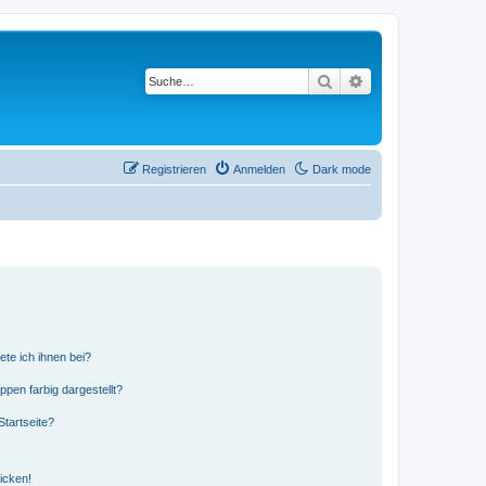
Suche
Erweiterte Suche
Registrieren
Anmelden
Dark mode
ete ich ihnen bei?
en farbig dargestellt?
tartseite?
icken!