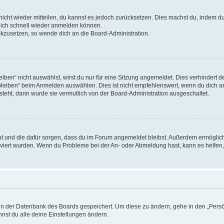
 nicht wieder mitteilen, du kannst es jedoch zurücksetzen. Dies machst du, indem 
 dich schnell wieder anmelden können.
ückzusetzen, so wende dich an die Board-Administration.
en“ nicht auswählst, wirst du nur für eine Sitzung angemeldet. Dies verhindert 
leiben“ beim Anmelden auswählen. Dies ist nicht empfehlenswert, wenn du dich an
 steht, dann wurde sie vermutlich von der Board-Administration ausgeschaltet.
 hat und die dafür sorgen, dass du im Forum angemeldet bleibst. Außerdem ermögli
tiviert wurden. Wenn du Probleme bei der An- oder Abmeldung hast, kann es helfen
n in der Datenbank des Boards gespeichert. Um diese zu ändern, gehe in den „Persö
nst du alle deine Einstellungen ändern.