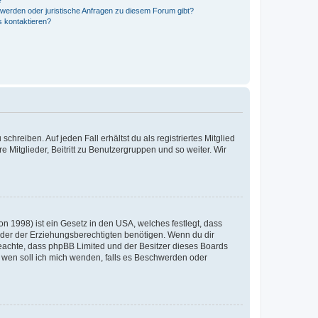
?
hwerden oder juristische Anfragen zu diesem Forum gibt?
s kontaktieren?
chreiben. Auf jeden Fall erhältst du als registriertes Mitglied
e Mitglieder, Beitritt zu Benutzergruppen und so weiter. Wir
n 1998) ist ein Gesetz in den USA, welches festlegt, dass
der der Erziehungsberechtigten benötigen. Wenn du dir
te beachte, dass phpBB Limited und der Besitzer dieses Boards
An wen soll ich mich wenden, falls es Beschwerden oder