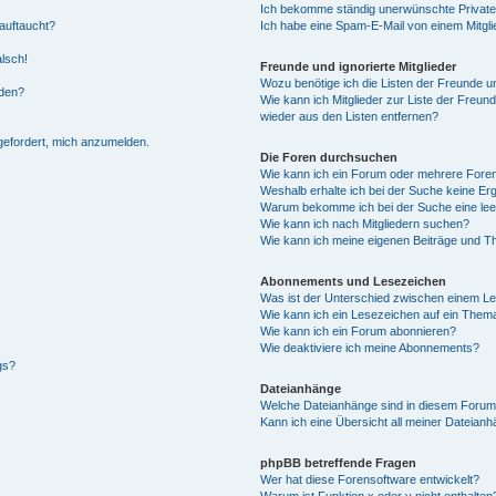
Ich bekomme ständig unerwünschte Private
auftaucht?
Ich habe eine Spam-E-Mail von einem Mitgli
alsch!
Freunde und ignorierte Mitglieder
Wozu benötige ich die Listen der Freunde un
rden?
Wie kann ich Mitglieder zur Liste der Freund
wieder aus den Listen entfernen?
fgefordert, mich anzumelden.
Die Foren durchsuchen
Wie kann ich ein Forum oder mehrere For
Weshalb erhalte ich bei der Suche keine Er
Warum bekomme ich bei der Suche eine lee
Wie kann ich nach Mitgliedern suchen?
Wie kann ich meine eigenen Beiträge und T
Abonnements und Lesezeichen
Was ist der Unterschied zwischen einem L
Wie kann ich ein Lesezeichen auf ein Them
Wie kann ich ein Forum abonnieren?
Wie deaktiviere ich meine Abonnements?
gs?
Dateianhänge
Welche Dateianhänge sind in diesem Forum
Kann ich eine Übersicht all meiner Dateian
phpBB betreffende Fragen
Wer hat diese Forensoftware entwickelt?