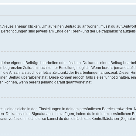
„Neues Thema“ klicken. Um auf einen Beitrag zu antworten, musst du auf „Antworte
e Berechtigungen sind jeweils am Ende der Foren- und der Beitragsansicht aufgeliste
r deine eigenen Beiträge bearbeiten oder löschen. Du kannst einen Beitrag bearbe
inen begrenzten Zeitraum nach seiner Erstellung möglich. Wenn bereits jemand auf de
 die Anzahl als auch der letzte Zeitpunkt der Bearbeitungen angezeigt. Dieser Hi
en Beitrag überarbeitet hat. Diese können jedoch, falls sie es für nötig halten, ei
hen können, wenn bereits jemand darauf geantwortet hat.
st eine solche in den Einstellungen in deinem persönlichen Bereich entwerfen. Na
eren. Du kannst eine Signatur auch hinzufügen, indem du in deinem persönlichen 
atur verfassen möchtest, so kannst du dort einfach das Kontrollkästchen „Signatu