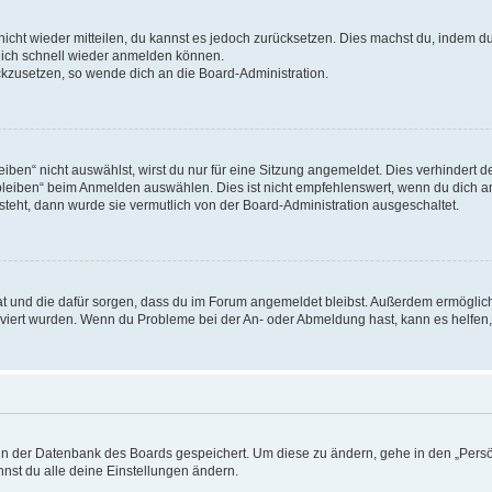
 nicht wieder mitteilen, du kannst es jedoch zurücksetzen. Dies machst du, indem 
 dich schnell wieder anmelden können.
ückzusetzen, so wende dich an die Board-Administration.
en“ nicht auswählst, wirst du nur für eine Sitzung angemeldet. Dies verhindert 
leiben“ beim Anmelden auswählen. Dies ist nicht empfehlenswert, wenn du dich an
 steht, dann wurde sie vermutlich von der Board-Administration ausgeschaltet.
 hat und die dafür sorgen, dass du im Forum angemeldet bleibst. Außerdem ermögli
tiviert wurden. Wenn du Probleme bei der An- oder Abmeldung hast, kann es helfen
n in der Datenbank des Boards gespeichert. Um diese zu ändern, gehe in den „Persö
nst du alle deine Einstellungen ändern.