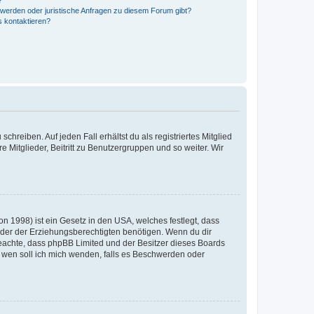
?
hwerden oder juristische Anfragen zu diesem Forum gibt?
s kontaktieren?
chreiben. Auf jeden Fall erhältst du als registriertes Mitglied
e Mitglieder, Beitritt zu Benutzergruppen und so weiter. Wir
n 1998) ist ein Gesetz in den USA, welches festlegt, dass
der der Erziehungsberechtigten benötigen. Wenn du dir
te beachte, dass phpBB Limited und der Besitzer dieses Boards
An wen soll ich mich wenden, falls es Beschwerden oder