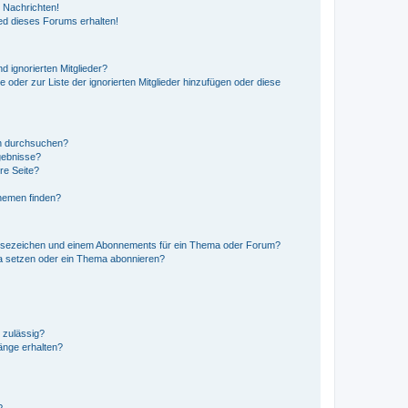
 Nachrichten!
ed dieses Forums erhalten!
d ignorierten Mitglieder?
e oder zur Liste der ignorierten Mitglieder hinzufügen oder diese
en durchsuchen?
gebnisse?
re Seite?
hemen finden?
esezeichen und einem Abonnements für ein Thema oder Forum?
a setzen oder ein Thema abonnieren?
 zulässig?
hänge erhalten?