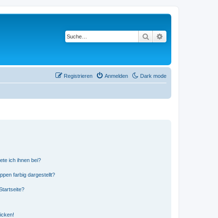
Suche
Erweiterte Suche
Registrieren
Anmelden
Dark mode
ete ich ihnen bei?
en farbig dargestellt?
tartseite?
icken!