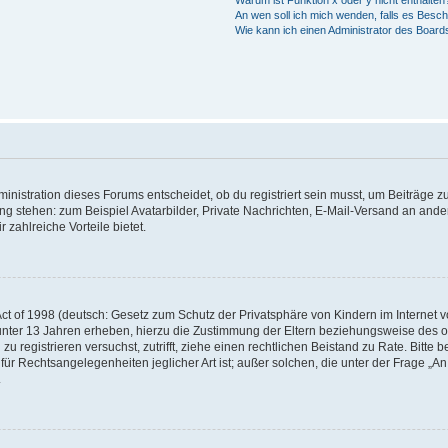
Warum ist Funktion x oder y nicht enthalten
An wen soll ich mich wenden, falls es Besc
Wie kann ich einen Administrator des Board
istration dieses Forums entscheidet, ob du registriert sein musst, um Beiträge zu s
ung stehen: zum Beispiel Avatarbilder, Private Nachrichten, E-Mail-Versand an ander
 zahlreiche Vorteile bietet.
t of 1998 (deutsch: Gesetz zum Schutz der Privatsphäre von Kindern im Internet vo
unter 13 Jahren erheben, hierzu die Zustimmung der Eltern beziehungsweise des o
h zu registrieren versuchst, zutrifft, ziehe einen rechtlichen Beistand zu Rate. Bit
für Rechtsangelegenheiten jeglicher Art ist; außer solchen, die unter der Frage „
.