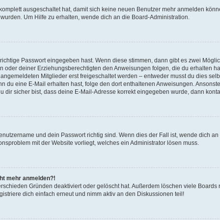
g komplett ausgeschaltet hat, damit sich keine neuen Benutzer mehr anmelden könn
 wurden. Um Hilfe zu erhalten, wende dich an die Board-Administration.
 richtige Passwort eingegeben hast. Wenn diese stimmen, dann gibt es zwei Mögl
tern oder deiner Erziehungsberechtigten den Anweisungen folgen, die du erhalten ha
u angemeldeten Mitglieder erst freigeschaltet werden – entweder musst du dies selbs
. Wenn du eine E-Mail erhalten hast, folge den dort enthaltenen Anweisungen. Ansons
 dir sicher bist, dass deine E-Mail-Adresse korrekt eingegeben wurde, dann kontak
Benutzername und dein Passwort richtig sind. Wenn dies der Fall ist, wende dich a
ionsproblem mit der Website vorliegt, welches ein Administrator lösen muss.
icht mehr anmelden?!
erschieden Gründen deaktiviert oder gelöscht hat. Außerdem löschen viele Boards r
triere dich einfach erneut und nimm aktiv an den Diskussionen teil!