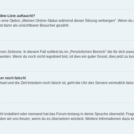
ine-Liste auftaucht?
n eine Option „Meinen Online-Status während dieser Sitzung verbergen“. Wenn du d
st dann als unsichtbarer Besucher gezählt.
en Zeitzone. In diesem Fall solltest du im „Persönlichen Bereich“ die für dich passe
den. Wenn du noch nicht registriert bist, ist dies ein guter Grund, dies jetzt zu tun
mer noch falsch!
t hast und die Zeit trotzdem noch falsch ist, geht die Uhr des Servers vermutlich fal
t installiert oder niemand hat das Forum bislang in deine Sprache übersetzt. Frag
, würden wir uns freuen, wenn du es übersetzen würdest. Weitere Informationen dazu