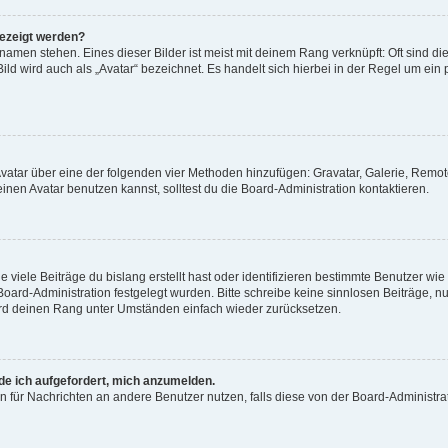
gezeigt werden?
amen stehen. Eines dieser Bilder ist meist mit deinem Rang verknüpft: Oft sind di
ld wird auch als „Avatar“ bezeichnet. Es handelt sich hierbei in der Regel um ein
 Avatar über eine der folgenden vier Methoden hinzufügen: Gravatar, Galerie, Rem
en Avatar benutzen kannst, solltest du die Board-Administration kontaktieren.
viele Beiträge du bislang erstellt hast oder identifizieren bestimmte Benutzer w
 Board-Administration festgelegt wurden. Bitte schreibe keine sinnlosen Beiträge
wird deinen Rang unter Umständen einfach wieder zurücksetzen.
rde ich aufgefordert, mich anzumelden.
ion für Nachrichten an andere Benutzer nutzen, falls diese von der Board-Administ