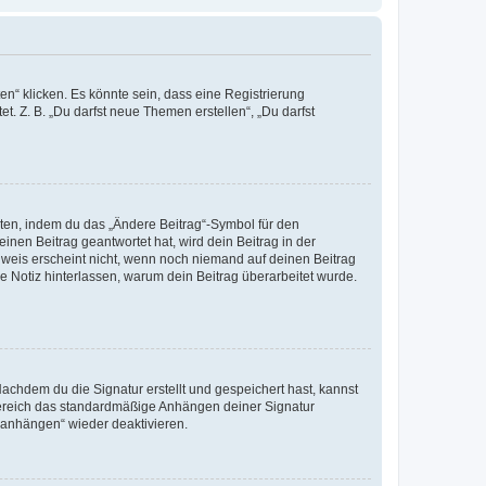
n“ klicken. Es könnte sein, dass eine Registrierung
t. Z. B. „Du darfst neue Themen erstellen“, „Du darfst
iten, indem du das „Ändere Beitrag“-Symbol für den
inen Beitrag geantwortet hat, wird dein Beitrag in der
nweis erscheint nicht, wenn noch niemand auf deinen Beitrag
ne Notiz hinterlassen, warum dein Beitrag überarbeitet wurde.
chdem du die Signatur erstellt und gespeichert hast, kannst
Bereich das standardmäßige Anhängen deiner Signatur
r anhängen“ wieder deaktivieren.