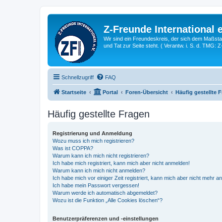
Z-Freunde International e
Wir sind ein Freundeskreis, der sich dem Maßstab 
und Tat zur Seite steht. ( Verantw. i. S. d. TMG: 
Schnellzugriff
FAQ
Startseite
Portal
Foren-Übersicht
Häufig gestellte 
Häufig gestellte Fragen
Registrierung und Anmeldung
Wozu muss ich mich registrieren?
Was ist COPPA?
Warum kann ich mich nicht registrieren?
Ich habe mich registriert, kann mich aber nicht anmelden!
Warum kann ich mich nicht anmelden?
Ich habe mich vor einiger Zeit registriert, kann mich aber nicht mehr 
Ich habe mein Passwort vergessen!
Warum werde ich automatisch abgemeldet?
Wozu ist die Funktion „Alle Cookies löschen“?
Benutzerpräferenzen und -einstellungen