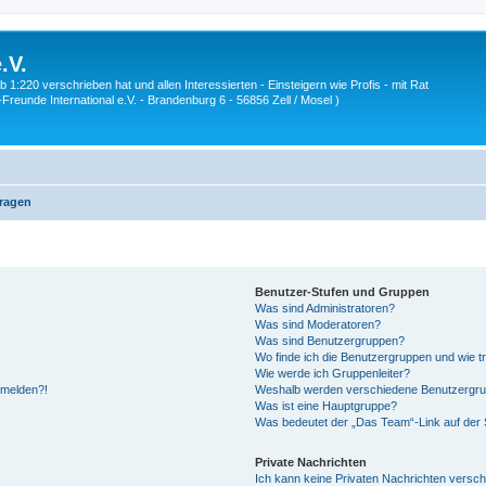
.V.
1:220 verschrieben hat und allen Interessierten - Einsteigern wie Profis - mit Rat
Z-Freunde International e.V. - Brandenburg 6 - 56856 Zell / Mosel )
Fragen
Benutzer-Stufen und Gruppen
Was sind Administratoren?
Was sind Moderatoren?
Was sind Benutzergruppen?
Wo finde ich die Benutzergruppen und wie tr
Wie werde ich Gruppenleiter?
anmelden?!
Weshalb werden verschiedene Benutzergrupp
Was ist eine Hauptgruppe?
Was bedeutet der „Das Team“-Link auf der S
Private Nachrichten
Ich kann keine Privaten Nachrichten versch