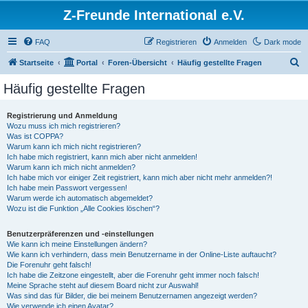
Z-Freunde International e.V.
FAQ
Registrieren
Anmelden
Dark mode
S
Startseite
Portal
Foren-Übersicht
Häufig gestellte Fragen
u
Häufig gestellte Fragen
c
h
Registrierung und Anmeldung
Wozu muss ich mich registrieren?
e
Was ist COPPA?
Warum kann ich mich nicht registrieren?
Ich habe mich registriert, kann mich aber nicht anmelden!
Warum kann ich mich nicht anmelden?
Ich habe mich vor einiger Zeit registriert, kann mich aber nicht mehr anmelden?!
Ich habe mein Passwort vergessen!
Warum werde ich automatisch abgemeldet?
Wozu ist die Funktion „Alle Cookies löschen“?
Benutzerpräferenzen und -einstellungen
Wie kann ich meine Einstellungen ändern?
Wie kann ich verhindern, dass mein Benutzername in der Online-Liste auftaucht?
Die Forenuhr geht falsch!
Ich habe die Zeitzone eingestellt, aber die Forenuhr geht immer noch falsch!
Meine Sprache steht auf diesem Board nicht zur Auswahl!
Was sind das für Bilder, die bei meinem Benutzernamen angezeigt werden?
Wie verwende ich einen Avatar?