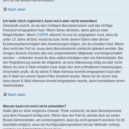
dich an die Board-Administration.
Nach oben
Ich habe mich registriert, kann mich aber nicht anmelden!
Überprüfe zuerst, ob du den richtigen Benutzernamen und das richtige
Passwort eingegeben hast. Wenn diese stimmen, dann gibt es zwei
Möglichkeiten. Wenn
COPPA
aktiviert ist und du angegeben hast, dass du
unter 13 Jahre alt bist, musst du bzw. einer deiner Eltern oder deiner
Erziehungsberechtigten den Anweisungen folgen, die du erhalten hast. Wenn
dies nicht der Fall ist, muss dein Benutzerkonto vielleicht aktiviert werden. Bei
einigen Boards müssen alle neu angemeldeten Mitglieder erst freigeschaltet
werden – entweder musst du dies selbst erledigen oder ein Administrator. Bei
der Registrierung wurde dir mitgeteilt, ob eine Aktivierung nötig ist oder nicht.
Wenn du eine E-Mail erhalten hast, folge den dort enthaltenen Anweisungen.
Ansonsten prüfe, ob du deine E-Mail-Adresse korrekt eingegeben hast oder
die E-Mail von einem Spam-Filter blockiert wurde. Wenn du dir sicher bist,
dass deine E-Mail-Adresse korrekt eingegeben wurde, dann kontaktiere einen
Administrator.
Nach oben
Warum kann ich mich nicht anmelden?
Dafür gibt es viele mögliche Gründe. Prüfe zunächst, ob dein Benutzername
und dein Passwort richtig sind. Wenn dies der Fall ist, wende dich an einen
Board-Administrator, um sicherzugehen, dass du nicht gesperrt wurdest. Es ist
ebenfalls möglich, dass ein Konfigurationsproblem mit der Website vorliegt,