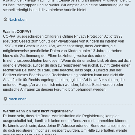
Avatarbilder, Private Nachrichten, E-Mail-Versand an andere Mitglieder, Beitritt
zu Benutzergruppen und so weiter. Wir empfehlen dir eine Anmeldung, da sie
schnell erledigt ist und dir zahlreiche Vorteile bietet.
Nach oben
Was ist COPPA?
COPPA, ausgeschrieben Children’s Online Privacy Protection Act of 1998
(deutsch: Gesetz zum Schutz der Privatsphäre von Kindern im Internet von
1998) ist ein Gesetz in den USA, welches festlegt, dass Websites, die
möglicherweise persönliche Daten von Kindern unter 13 Jahren erheben,
hierzu die Zustimmung der Eltern beziehungsweise des oder der
Erziehungsberechtigten benötigen. Wenn du dir unsicher bist, ob dies auf dich
oder die Website, auf der du dich zu registrieren versuchst, zutrifft, ziehe einen
rechtlichen Beistand zu Rate. Bitte beachte, dass phpBB Limited und der
Besitzer dieses Boards keine Rechtsberatung anbieten kann und nicht die
Anlaufstelle für Rechtsangelegenheiten jeglicher Art ist; außer solchen, die
unter der Frage „An wen soll ich mich wenden, falls es Beschwerden oder
juristische Anfragen zu diesem Forum gibt?“ behandelt werden.
Nach oben
Warum kann ich mich nicht registrieren?
Es kann sein, dass die Board-Administration die Registrierung komplett
ausgeschaltet hat, damit sich keine neuen Benutzer mehr anmelden können.
Es könnte auch sein, dass deine IP-Adresse oder der Benutzername, mit dem
du dich registrieren möchtest, gesperrt wurden. Um Hilfe zu erhalten, wende