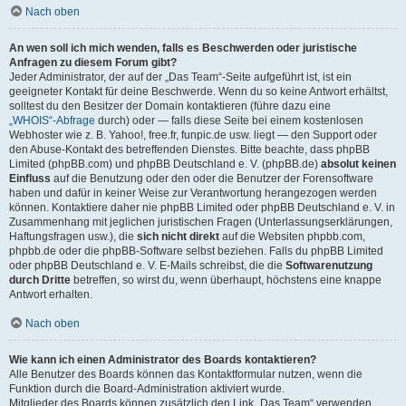
Nach oben
An wen soll ich mich wenden, falls es Beschwerden oder juristische
Anfragen zu diesem Forum gibt?
Jeder Administrator, der auf der „Das Team“-Seite aufgeführt ist, ist ein
geeigneter Kontakt für deine Beschwerde. Wenn du so keine Antwort erhältst,
solltest du den Besitzer der Domain kontaktieren (führe dazu eine
„WHOIS“-Abfrage
durch) oder — falls diese Seite bei einem kostenlosen
Webhoster wie z. B. Yahoo!, free.fr, funpic.de usw. liegt — den Support oder
den Abuse-Kontakt des betreffenden Dienstes. Bitte beachte, dass phpBB
Limited (phpBB.com) und phpBB Deutschland e. V. (phpBB.de)
absolut keinen
Einfluss
auf die Benutzung oder den oder die Benutzer der Forensoftware
haben und dafür in keiner Weise zur Verantwortung herangezogen werden
können. Kontaktiere daher nie phpBB Limited oder phpBB Deutschland e. V. in
Zusammenhang mit jeglichen juristischen Fragen (Unterlassungserklärungen,
Haftungsfragen usw.), die
sich nicht direkt
auf die Websiten phpbb.com,
phpbb.de oder die phpBB-Software selbst beziehen. Falls du phpBB Limited
oder phpBB Deutschland e. V. E-Mails schreibst, die die
Softwarenutzung
durch Dritte
betreffen, so wirst du, wenn überhaupt, höchstens eine knappe
Antwort erhalten.
Nach oben
Wie kann ich einen Administrator des Boards kontaktieren?
Alle Benutzer des Boards können das Kontaktformular nutzen, wenn die
Funktion durch die Board-Administration aktiviert wurde.
Mitglieder des Boards können zusätzlich den Link „Das Team“ verwenden.