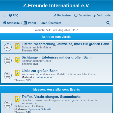
Z-Freunde International e.V.
FAQ
Registrieren
Anmelden
Dark mode
S
Startseite
Portal
Foren-Übersicht
u
Aktuelle Zeit: So 9. Aug 2026, 11:57
c
Beiträge zum Vorbild
h
Literaturbesprechung, -hinweise, Infos zur großen Bahn
e
Sichtbar auch für Gäste !
Themen:
506
Sichtungen, Erlebnisse mit der großen Bahn
Sichtbar auch für Gäste !
Themen:
878
Links zur großen Bahn
Webcams und anderes zum Vorbild. Sichtbar auch für Gäste !
Moderator:
hafenbahnhof
Themen:
353
Messen / Ausstellungen / Events
Treffen, Verabredungen, Stammtische
Berichte, Termine von Gruppen die auch gerne neue Gesichter
kennenlernen.
Sichtbar auch für Gäste!
Moderator:
Sylvester Schmidt
Themen:
140