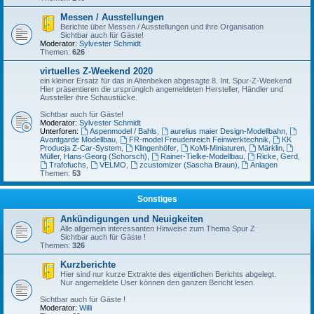
Messen / Ausstellungen
Berichte über Messen / Ausstellungen und ihre Organisation
Sichtbar auch für Gäste!
Moderator:
Sylvester Schmidt
Themen:
626
virtuelles Z-Weekend 2020
ein kleiner Ersatz für das in Altenbeken abgesagte 8. Int. Spur-Z-Weekend
Hier präsentieren die ursprünglch angemeldeten Hersteller, Händler und
Aussteller ihre Schaustücke.
Sichtbar auch für Gäste!
Moderator:
Sylvester Schmidt
Unterforen:
Aspenmodel / Bahls
,
aurelius maier Design-Modellbahn
,
Avantgarde Modellbau
,
FR-model Freudenreich Feinwerktechnik
,
KK
Producja Z-Car-System
,
Klingenhöfer
,
KoMi-Miniaturen
,
Märklin
,
Müller, Hans-Georg (Schorsch)
,
Rainer-Tielke-Modellbau
,
Ricke, Gerd
,
Trafofuchs
,
VELMO
,
zcustomizer (Sascha Braun)
,
Anlagen
Themen:
53
Sonstiges
Ankündigungen und Neuigkeiten
Alle allgemein interessanten Hinweise zum Thema Spur Z
Sichtbar auch für Gäste !
Themen:
326
Kurzberichte
Hier sind nur kurze Extrakte des eigentlichen Berichts abgelegt.
Nur angemeldete User können den ganzen Bericht lesen.
Sichtbar auch für Gäste !
Moderator:
Willi