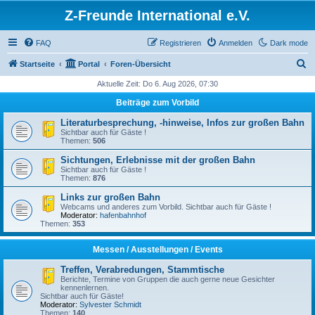
Z-Freunde International e.V.
FAQ
Registrieren
Anmelden
Dark mode
S
Startseite
Portal
Foren-Übersicht
u
Aktuelle Zeit: Do 6. Aug 2026, 07:30
c
Beiträge zum Vorbild
h
Literaturbesprechung, -hinweise, Infos zur großen Bahn
e
Sichtbar auch für Gäste !
Themen:
506
Sichtungen, Erlebnisse mit der großen Bahn
Sichtbar auch für Gäste !
Themen:
876
Links zur großen Bahn
Webcams und anderes zum Vorbild. Sichtbar auch für Gäste !
Moderator:
hafenbahnhof
Themen:
353
Messen / Ausstellungen / Events
Treffen, Verabredungen, Stammtische
Berichte, Termine von Gruppen die auch gerne neue Gesichter
kennenlernen.
Sichtbar auch für Gäste!
Moderator:
Sylvester Schmidt
Themen:
140