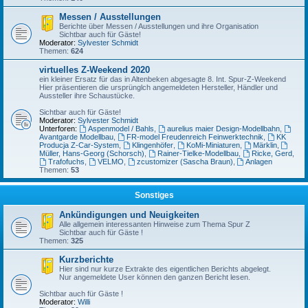
Messen / Ausstellungen
Berichte über Messen / Ausstellungen und ihre Organisation
Sichtbar auch für Gäste!
Moderator:
Sylvester Schmidt
Themen:
624
virtuelles Z-Weekend 2020
ein kleiner Ersatz für das in Altenbeken abgesagte 8. Int. Spur-Z-Weekend
Hier präsentieren die ursprünglch angemeldeten Hersteller, Händler und
Aussteller ihre Schaustücke.
Sichtbar auch für Gäste!
Moderator:
Sylvester Schmidt
Unterforen:
Aspenmodel / Bahls
,
aurelius maier Design-Modellbahn
,
Avantgarde Modellbau
,
FR-model Freudenreich Feinwerktechnik
,
KK
Producja Z-Car-System
,
Klingenhöfer
,
KoMi-Miniaturen
,
Märklin
,
Müller, Hans-Georg (Schorsch)
,
Rainer-Tielke-Modellbau
,
Ricke, Gerd
,
Trafofuchs
,
VELMO
,
zcustomizer (Sascha Braun)
,
Anlagen
Themen:
53
Sonstiges
Ankündigungen und Neuigkeiten
Alle allgemein interessanten Hinweise zum Thema Spur Z
Sichtbar auch für Gäste !
Themen:
325
Kurzberichte
Hier sind nur kurze Extrakte des eigentlichen Berichts abgelegt.
Nur angemeldete User können den ganzen Bericht lesen.
Sichtbar auch für Gäste !
Moderator:
Willi