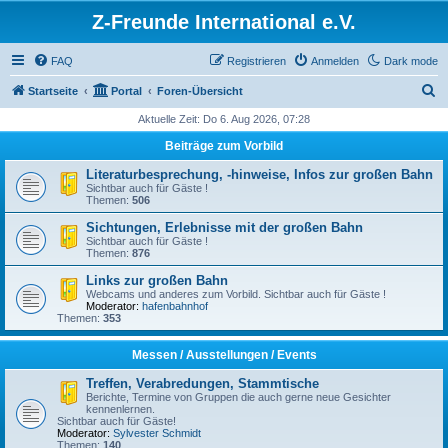
Z-Freunde International e.V.
FAQ
Registrieren
Anmelden
Dark mode
S
Startseite
Portal
Foren-Übersicht
u
Aktuelle Zeit: Do 6. Aug 2026, 07:28
c
Beiträge zum Vorbild
h
Literaturbesprechung, -hinweise, Infos zur großen Bahn
e
Sichtbar auch für Gäste !
Themen:
506
Sichtungen, Erlebnisse mit der großen Bahn
Sichtbar auch für Gäste !
Themen:
876
Links zur großen Bahn
Webcams und anderes zum Vorbild. Sichtbar auch für Gäste !
Moderator:
hafenbahnhof
Themen:
353
Messen / Ausstellungen / Events
Treffen, Verabredungen, Stammtische
Berichte, Termine von Gruppen die auch gerne neue Gesichter
kennenlernen.
Sichtbar auch für Gäste!
Moderator:
Sylvester Schmidt
Themen:
140