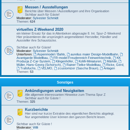
Messen / Ausstellungen
Berichte über Messen / Ausstellungen und ihre Organisation
Sichtbar auch für Gäste!
Moderator:
Sylvester Schmidt
Themen:
624
virtuelles Z-Weekend 2020
ein kleiner Ersatz für das in Altenbeken abgesagte 8. Int. Spur-Z-Weekend
Hier präsentieren die ursprünglch angemeldeten Hersteller, Händler und
Aussteller ihre Schaustücke.
Sichtbar auch für Gäste!
Moderator:
Sylvester Schmidt
Unterforen:
Aspenmodel / Bahls
,
aurelius maier Design-Modellbahn
,
Avantgarde Modellbau
,
FR-model Freudenreich Feinwerktechnik
,
KK
Producja Z-Car-System
,
Klingenhöfer
,
KoMi-Miniaturen
,
Märklin
,
Müller, Hans-Georg (Schorsch)
,
Rainer-Tielke-Modellbau
,
Ricke, Gerd
,
Trafofuchs
,
VELMO
,
zcustomizer (Sascha Braun)
,
Anlagen
Themen:
53
Sonstiges
Ankündigungen und Neuigkeiten
Alle allgemein interessanten Hinweise zum Thema Spur Z
Sichtbar auch für Gäste !
Themen:
325
Kurzberichte
Hier sind nur kurze Extrakte des eigentlichen Berichts abgelegt.
Nur angemeldete User können den ganzen Bericht lesen.
Sichtbar auch für Gäste !
Moderator:
Willi