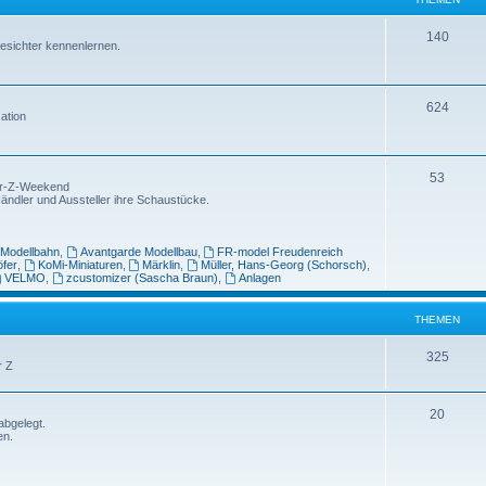
m
n
T
140
esichter kennenlernen.
e
h
n
e
T
624
ation
m
h
e
e
T
n
53
Spur-Z-Weekend
m
Händler und Aussteller ihre Schaustücke.
h
e
e
n
-Modellbahn
,
Avantgarde Modellbau
,
FR-model Freudenreich
m
öfer
,
KoMi-Miniaturen
,
Märklin
,
Müller, Hans-Georg (Schorsch)
,
VELMO
,
zcustomizer (Sascha Braun)
,
Anlagen
e
n
THEMEN
T
325
r Z
h
e
T
20
abgelegt.
en.
m
h
e
e