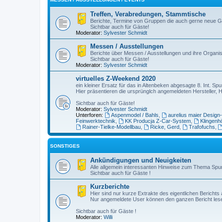
Treffen, Verabredungen, Stammtische
Berichte, Termine von Gruppen die auch gerne neue G
Sichtbar auch für Gäste!
Moderator:
Sylvester Schmidt
Messen / Ausstellungen
Berichte über Messen / Ausstellungen und ihre Organis
Sichtbar auch für Gäste!
Moderator:
Sylvester Schmidt
virtuelles Z-Weekend 2020
ein kleiner Ersatz für das in Altenbeken abgesagte 8. Int. 
Hier präsentieren die ursprünglch angemeldeten Hersteller, 
Sichtbar auch für Gäste!
Moderator:
Sylvester Schmidt
Unterforen:
Aspenmodel / Bahls
,
aurelius maier Design
Feinwerktechnik
,
KK Producja Z-Car-System
,
Klingenh
Rainer-Tielke-Modellbau
,
Ricke, Gerd
,
Trafofuchs
,
SONSTIGES
Ankündigungen und Neuigkeiten
Alle allgemein interessanten Hinweise zum Thema Spu
Sichtbar auch für Gäste !
Kurzberichte
Hier sind nur kurze Extrakte des eigentlichen Berichts 
Nur angemeldete User können den ganzen Bericht les
Sichtbar auch für Gäste !
Moderator:
Willi