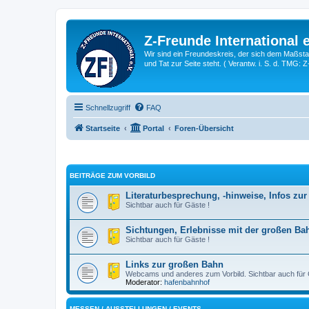
Z-Freunde International e
Wir sind ein Freundeskreis, der sich dem Maßstab 
und Tat zur Seite steht. ( Verantw. i. S. d. TMG: 
Schnellzugriff
FAQ
Startseite
Portal
Foren-Übersicht
BEITRÄGE ZUM VORBILD
Literaturbesprechung, -hinweise, Infos zu
Sichtbar auch für Gäste !
Sichtungen, Erlebnisse mit der großen Ba
Sichtbar auch für Gäste !
Links zur großen Bahn
Webcams und anderes zum Vorbild. Sichtbar auch für 
Moderator:
hafenbahnhof
MESSEN / AUSSTELLUNGEN / EVENTS