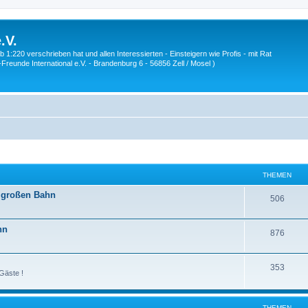
.V.
1:220 verschrieben hat und allen Interessierten - Einsteigern wie Profis - mit Rat
Z-Freunde International e.V. - Brandenburg 6 - 56856 Zell / Mosel )
THEMEN
r großen Bahn
T
506
h
hn
T
876
e
h
m
T
353
e
e
Gäste !
h
m
n
e
e
THEMEN