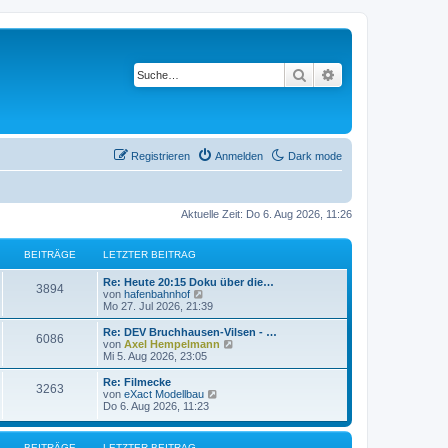
Suche
Erweiterte Suche
Registrieren
Anmelden
Dark mode
Aktuelle Zeit: Do 6. Aug 2026, 11:26
BEITRÄGE
LETZTER BEITRAG
L
Re: Heute 20:15 Doku über die…
B
3894
e
N
von
hafenbahnhof
t
e
Mo 27. Jul 2026, 21:39
e
z
u
t
e
L
Re: DEV Bruchhausen-Vilsen - …
B
6086
i
e
s
e
N
von
Axel Hempelmann
r
t
t
e
Mi 5. Aug 2026, 23:05
e
t
B
e
z
u
e
r
t
e
L
Re: Filmecke
B
3263
i
i
B
r
e
s
e
N
von
eXact Modellbau
t
e
r
t
t
e
Do 6. Aug 2026, 11:23
e
r
i
t
B
e
ä
z
u
a
t
e
r
t
e
g
r
i
i
B
r
e
s
g
BEITRÄGE
LETZTER BEITRAG