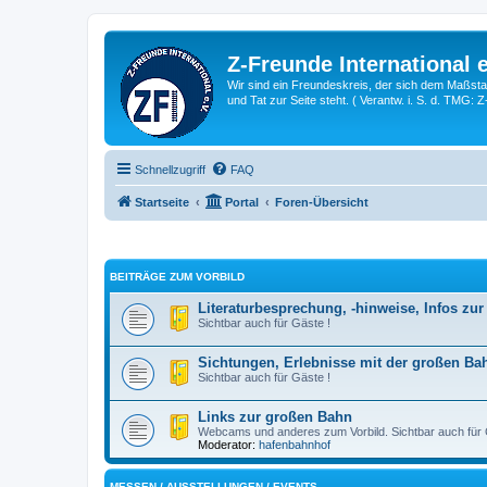
Z-Freunde International e
Wir sind ein Freundeskreis, der sich dem Maßstab 
und Tat zur Seite steht. ( Verantw. i. S. d. TMG: 
Schnellzugriff
FAQ
Startseite
Portal
Foren-Übersicht
BEITRÄGE ZUM VORBILD
Literaturbesprechung, -hinweise, Infos zu
Sichtbar auch für Gäste !
Sichtungen, Erlebnisse mit der großen Ba
Sichtbar auch für Gäste !
Links zur großen Bahn
Webcams und anderes zum Vorbild. Sichtbar auch für 
Moderator:
hafenbahnhof
MESSEN / AUSSTELLUNGEN / EVENTS