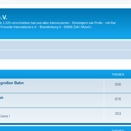
.V.
1:220 verschrieben hat und allen Interessierten - Einsteigern wie Profis - mit Rat
Z-Freunde International e.V. - Brandenburg 6 - 56856 Zell / Mosel )
THEMEN
r großen Bahn
T
506
h
hn
T
876
e
h
m
T
353
e
e
Gäste !
h
m
n
e
e
THEMEN