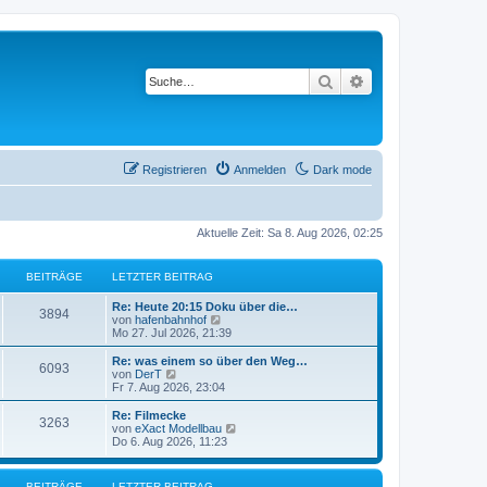
Suche
Erweiterte Suche
Registrieren
Anmelden
Dark mode
Aktuelle Zeit: Sa 8. Aug 2026, 02:25
BEITRÄGE
LETZTER BEITRAG
L
Re: Heute 20:15 Doku über die…
B
3894
e
N
von
hafenbahnhof
t
e
Mo 27. Jul 2026, 21:39
e
z
u
t
e
L
Re: was einem so über den Weg…
B
6093
i
e
s
e
N
von
DerT
r
t
t
e
Fr 7. Aug 2026, 23:04
e
t
B
e
z
u
e
r
t
e
L
Re: Filmecke
B
3263
i
i
B
r
e
s
e
N
von
eXact Modellbau
t
e
r
t
t
e
Do 6. Aug 2026, 11:23
e
r
i
t
B
e
ä
z
u
a
t
e
r
t
e
g
r
i
i
B
r
e
s
g
BEITRÄGE
LETZTER BEITRAG