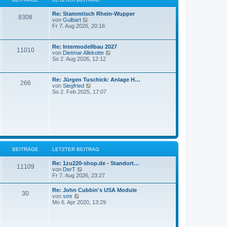
a
t
e
r
t
g
r
i
t
B
e
ä
e
L
a
Re: Stammtisch Rhein-Wupper
t
e
r
B
8308
e
N
g
von
Gulbart
r
i
B
r
g
t
e
Fr 7. Aug 2026, 20:16
a
t
e
e
z
u
g
r
i
ä
e
t
e
a
t
i
e
s
g
r
L
Re: Intermodellbau 2027
g
B
11010
r
t
a
e
N
von
Dietmar Allekotte
t
B
e
g
t
e
So 2. Aug 2026, 12:12
e
e
r
e
z
u
i
B
r
t
e
t
e
i
e
s
L
Re: Jürgen Tuschick: Anlage H…
r
i
B
ä
266
r
t
e
N
von
Siegfried
a
t
t
B
e
t
e
So 2. Feb 2025, 17:07
g
r
e
r
e
g
z
u
a
i
B
r
t
e
g
t
e
i
e
e
s
r
i
ä
r
t
a
t
t
B
e
g
r
e
r
g
a
i
B
r
g
t
e
e
r
i
ä
BEITRÄGE
LETZTER BEITRAG
a
t
g
r
g
L
Re: 1zu220-shop.de - Standort…
a
B
11109
e
N
von
DerT
g
e
t
e
Fr 7. Aug 2026, 23:27
e
z
u
t
e
L
Re: John Cubbin's USA Module
i
B
30
e
s
e
N
von
smr
r
t
t
e
Mo 6. Apr 2020, 13:29
t
B
e
e
z
u
e
r
t
e
i
B
r
i
e
s
t
e
r
t