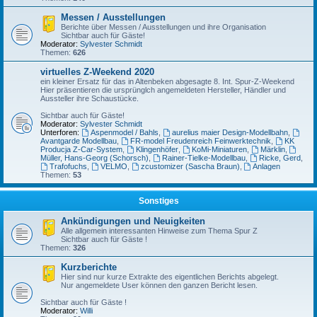
Messen / Ausstellungen
Berichte über Messen / Ausstellungen und ihre Organisation
Sichtbar auch für Gäste!
Moderator:
Sylvester Schmidt
Themen:
626
virtuelles Z-Weekend 2020
ein kleiner Ersatz für das in Altenbeken abgesagte 8. Int. Spur-Z-Weekend
Hier präsentieren die ursprünglch angemeldeten Hersteller, Händler und
Aussteller ihre Schaustücke.
Sichtbar auch für Gäste!
Moderator:
Sylvester Schmidt
Unterforen:
Aspenmodel / Bahls
,
aurelius maier Design-Modellbahn
,
Avantgarde Modellbau
,
FR-model Freudenreich Feinwerktechnik
,
KK
Producja Z-Car-System
,
Klingenhöfer
,
KoMi-Miniaturen
,
Märklin
,
Müller, Hans-Georg (Schorsch)
,
Rainer-Tielke-Modellbau
,
Ricke, Gerd
,
Trafofuchs
,
VELMO
,
zcustomizer (Sascha Braun)
,
Anlagen
Themen:
53
Sonstiges
Ankündigungen und Neuigkeiten
Alle allgemein interessanten Hinweise zum Thema Spur Z
Sichtbar auch für Gäste !
Themen:
326
Kurzberichte
Hier sind nur kurze Extrakte des eigentlichen Berichts abgelegt.
Nur angemeldete User können den ganzen Bericht lesen.
Sichtbar auch für Gäste !
Moderator:
Willi