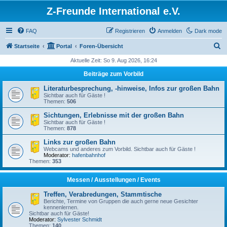
Z-Freunde International e.V.
FAQ
Registrieren
Anmelden
Dark mode
S
Startseite
Portal
Foren-Übersicht
u
Aktuelle Zeit: So 9. Aug 2026, 16:24
c
Beiträge zum Vorbild
h
Literaturbesprechung, -hinweise, Infos zur großen Bahn
e
Sichtbar auch für Gäste !
Themen:
506
Sichtungen, Erlebnisse mit der großen Bahn
Sichtbar auch für Gäste !
Themen:
878
Links zur großen Bahn
Webcams und anderes zum Vorbild. Sichtbar auch für Gäste !
Moderator:
hafenbahnhof
Themen:
353
Messen / Ausstellungen / Events
Treffen, Verabredungen, Stammtische
Berichte, Termine von Gruppen die auch gerne neue Gesichter
kennenlernen.
Sichtbar auch für Gäste!
Moderator:
Sylvester Schmidt
Themen:
140