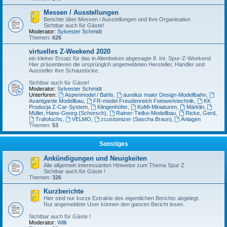
Messen / Ausstellungen
Berichte über Messen / Ausstellungen und ihre Organisation
Sichtbar auch für Gäste!
Moderator:
Sylvester Schmidt
Themen:
626
virtuelles Z-Weekend 2020
ein kleiner Ersatz für das in Altenbeken abgesagte 8. Int. Spur-Z-Weekend
Hier präsentieren die ursprünglch angemeldeten Hersteller, Händler und
Aussteller ihre Schaustücke.
Sichtbar auch für Gäste!
Moderator:
Sylvester Schmidt
Unterforen:
Aspenmodel / Bahls
,
aurelius maier Design-Modellbahn
,
Avantgarde Modellbau
,
FR-model Freudenreich Feinwerktechnik
,
KK
Producja Z-Car-System
,
Klingenhöfer
,
KoMi-Miniaturen
,
Märklin
,
Müller, Hans-Georg (Schorsch)
,
Rainer-Tielke-Modellbau
,
Ricke, Gerd
,
Trafofuchs
,
VELMO
,
zcustomizer (Sascha Braun)
,
Anlagen
Themen:
53
Sonstiges
Ankündigungen und Neuigkeiten
Alle allgemein interessanten Hinweise zum Thema Spur Z
Sichtbar auch für Gäste !
Themen:
326
Kurzberichte
Hier sind nur kurze Extrakte des eigentlichen Berichts abgelegt.
Nur angemeldete User können den ganzen Bericht lesen.
Sichtbar auch für Gäste !
Moderator:
Willi