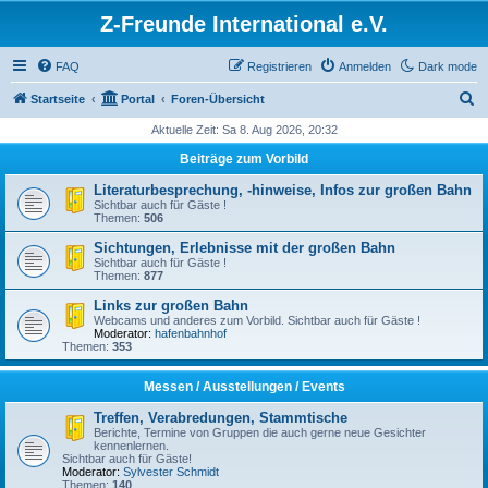
Z-Freunde International e.V.
FAQ
Registrieren
Anmelden
Dark mode
S
Startseite
Portal
Foren-Übersicht
u
Aktuelle Zeit: Sa 8. Aug 2026, 20:32
c
Beiträge zum Vorbild
h
Literaturbesprechung, -hinweise, Infos zur großen Bahn
e
Sichtbar auch für Gäste !
Themen:
506
Sichtungen, Erlebnisse mit der großen Bahn
Sichtbar auch für Gäste !
Themen:
877
Links zur großen Bahn
Webcams und anderes zum Vorbild. Sichtbar auch für Gäste !
Moderator:
hafenbahnhof
Themen:
353
Messen / Ausstellungen / Events
Treffen, Verabredungen, Stammtische
Berichte, Termine von Gruppen die auch gerne neue Gesichter
kennenlernen.
Sichtbar auch für Gäste!
Moderator:
Sylvester Schmidt
Themen:
140