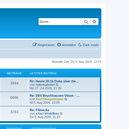
Suche
Erweiterte Suche
Registrieren
Anmelden
Dark mode
Aktuelle Zeit: Do 6. Aug 2026, 12:02
BEITRÄGE
LETZTER BEITRAG
L
Re: Heute 20:15 Doku über die…
B
3894
e
N
von
hafenbahnhof
t
e
Mo 27. Jul 2026, 21:39
e
z
u
t
e
L
Re: DEV Bruchhausen-Vilsen - …
B
6086
i
e
s
e
N
von
Axel Hempelmann
r
t
t
e
Mi 5. Aug 2026, 23:05
e
t
B
e
z
u
e
r
t
e
L
Re: Filmecke
B
3263
i
i
B
r
e
s
e
N
von
eXact Modellbau
t
e
r
t
t
e
Do 6. Aug 2026, 11:23
e
r
i
t
B
e
ä
z
u
a
t
e
r
t
e
g
r
i
i
B
r
e
s
g
BEITRÄGE
LETZTER BEITRAG