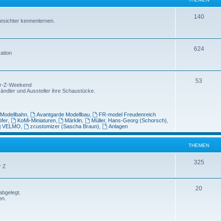
m
n
T
140
esichter kennenlernen.
e
h
n
e
T
624
ation
m
h
e
e
T
n
53
Spur-Z-Weekend
m
Händler und Aussteller ihre Schaustücke.
h
e
e
n
-Modellbahn
,
Avantgarde Modellbau
,
FR-model Freudenreich
m
öfer
,
KoMi-Miniaturen
,
Märklin
,
Müller, Hans-Georg (Schorsch)
,
VELMO
,
zcustomizer (Sascha Braun)
,
Anlagen
e
n
THEMEN
T
325
r Z
h
e
T
20
abgelegt.
en.
m
h
e
e