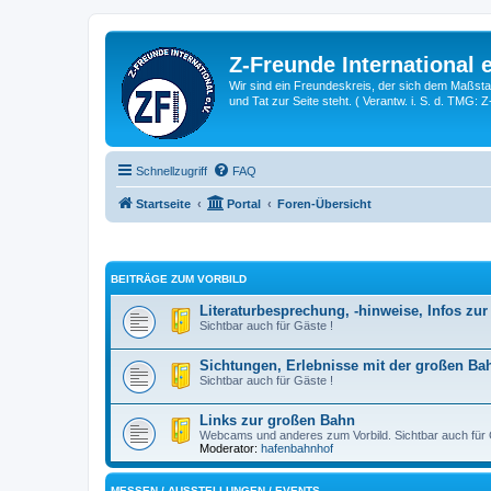
Z-Freunde International e
Wir sind ein Freundeskreis, der sich dem Maßstab 
und Tat zur Seite steht. ( Verantw. i. S. d. TMG: 
Schnellzugriff
FAQ
Startseite
Portal
Foren-Übersicht
BEITRÄGE ZUM VORBILD
Literaturbesprechung, -hinweise, Infos zu
Sichtbar auch für Gäste !
Sichtungen, Erlebnisse mit der großen Ba
Sichtbar auch für Gäste !
Links zur großen Bahn
Webcams und anderes zum Vorbild. Sichtbar auch für 
Moderator:
hafenbahnhof
MESSEN / AUSSTELLUNGEN / EVENTS