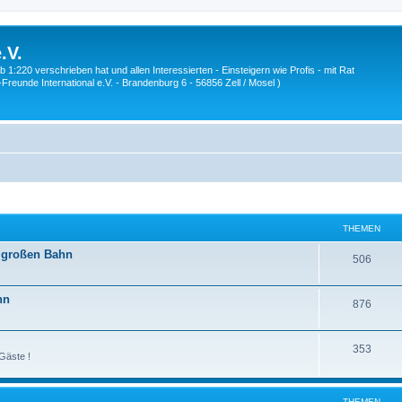
.V.
1:220 verschrieben hat und allen Interessierten - Einsteigern wie Profis - mit Rat
Z-Freunde International e.V. - Brandenburg 6 - 56856 Zell / Mosel )
THEMEN
r großen Bahn
T
506
h
hn
T
876
e
h
m
T
353
e
e
Gäste !
h
m
n
e
e
THEMEN