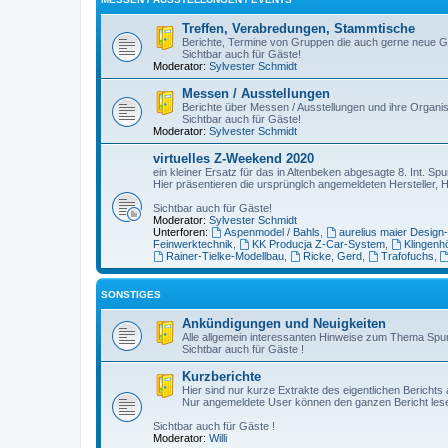
Treffen, Verabredungen, Stammtische
Berichte, Termine von Gruppen die auch gerne neue G
Sichtbar auch für Gäste!
Moderator:
Sylvester Schmidt
Messen / Ausstellungen
Berichte über Messen / Ausstellungen und ihre Organis
Sichtbar auch für Gäste!
Moderator:
Sylvester Schmidt
virtuelles Z-Weekend 2020
ein kleiner Ersatz für das in Altenbeken abgesagte 8. Int. 
Hier präsentieren die ursprünglch angemeldeten Hersteller, 
Sichtbar auch für Gäste!
Moderator:
Sylvester Schmidt
Unterforen:
Aspenmodel / Bahls
,
aurelius maier Design
Feinwerktechnik
,
KK Producja Z-Car-System
,
Klingenh
Rainer-Tielke-Modellbau
,
Ricke, Gerd
,
Trafofuchs
,
SONSTIGES
Ankündigungen und Neuigkeiten
Alle allgemein interessanten Hinweise zum Thema Spu
Sichtbar auch für Gäste !
Kurzberichte
Hier sind nur kurze Extrakte des eigentlichen Berichts 
Nur angemeldete User können den ganzen Bericht les
Sichtbar auch für Gäste !
Moderator:
Willi