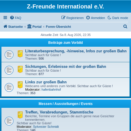
Z-Freunde International e.V.
FAQ
Registrieren
Anmelden
Dark mode
S
Startseite
Portal
Foren-Übersicht
u
Aktuelle Zeit: Sa 8. Aug 2026, 22:35
c
Beiträge zum Vorbild
h
Literaturbesprechung, -hinweise, Infos zur großen Bahn
e
Sichtbar auch für Gäste !
Themen:
506
Sichtungen, Erlebnisse mit der großen Bahn
Sichtbar auch für Gäste !
Themen:
877
Links zur großen Bahn
Webcams und anderes zum Vorbild. Sichtbar auch für Gäste !
Moderator:
hafenbahnhof
Themen:
353
Messen / Ausstellungen / Events
Treffen, Verabredungen, Stammtische
Berichte, Termine von Gruppen die auch gerne neue Gesichter
kennenlernen.
Sichtbar auch für Gäste!
Moderator:
Sylvester Schmidt
Themen:
140