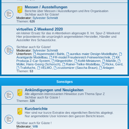
Messen / Ausstellungen
Berichte über Messen / Ausstellungen und ihre Organisation
Sichtbar auch für Gäste!
Moderator:
Sylvester Schmidt
Themen:
626
virtuelles Z-Weekend 2020
ein kleiner Ersatz für das in Altenbeken abgesagte 8. Int. Spur-Z-Weekend
Hier präsentieren die ursprünglch angemeldeten Hersteller, Händler und
Aussteller ihre Schaustücke.
Sichtbar auch für Gäste!
Moderator:
Sylvester Schmidt
Unterforen:
Aspenmodel / Bahls
,
aurelius maier Design-Modellbahn
,
Avantgarde Modellbau
,
FR-model Freudenreich Feinwerktechnik
,
KK
Producja Z-Car-System
,
Klingenhöfer
,
KoMi-Miniaturen
,
Märklin
,
Müller, Hans-Georg (Schorsch)
,
Rainer-Tielke-Modellbau
,
Ricke, Gerd
,
Trafofuchs
,
VELMO
,
zcustomizer (Sascha Braun)
,
Anlagen
Themen:
53
Sonstiges
Ankündigungen und Neuigkeiten
Alle allgemein interessanten Hinweise zum Thema Spur Z
Sichtbar auch für Gäste !
Themen:
326
Kurzberichte
Hier sind nur kurze Extrakte des eigentlichen Berichts abgelegt.
Nur angemeldete User können den ganzen Bericht lesen.
Sichtbar auch für Gäste !
Moderator:
Willi