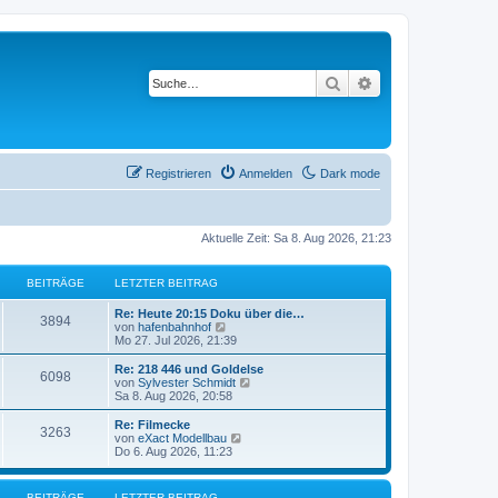
Suche
Erweiterte Suche
Registrieren
Anmelden
Dark mode
Aktuelle Zeit: Sa 8. Aug 2026, 21:23
BEITRÄGE
LETZTER BEITRAG
L
Re: Heute 20:15 Doku über die…
B
3894
e
N
von
hafenbahnhof
t
e
Mo 27. Jul 2026, 21:39
e
z
u
t
e
L
Re: 218 446 und Goldelse
B
6098
i
e
s
e
N
von
Sylvester Schmidt
r
t
t
e
Sa 8. Aug 2026, 20:58
e
t
B
e
z
u
e
r
t
e
L
Re: Filmecke
B
3263
i
i
B
r
e
s
e
N
von
eXact Modellbau
t
e
r
t
t
e
Do 6. Aug 2026, 11:23
e
r
i
t
B
e
ä
z
u
a
t
e
r
t
e
g
r
i
i
B
r
e
s
g
BEITRÄGE
LETZTER BEITRAG