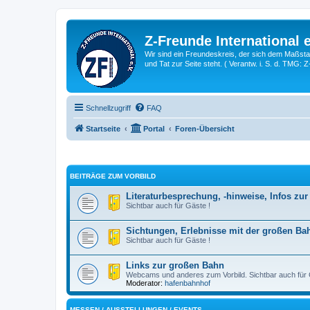
Z-Freunde International e
Wir sind ein Freundeskreis, der sich dem Maßstab 
und Tat zur Seite steht. ( Verantw. i. S. d. TMG: 
Schnellzugriff
FAQ
Startseite
Portal
Foren-Übersicht
BEITRÄGE ZUM VORBILD
Literaturbesprechung, -hinweise, Infos zu
Sichtbar auch für Gäste !
Sichtungen, Erlebnisse mit der großen Ba
Sichtbar auch für Gäste !
Links zur großen Bahn
Webcams und anderes zum Vorbild. Sichtbar auch für 
Moderator:
hafenbahnhof
MESSEN / AUSSTELLUNGEN / EVENTS