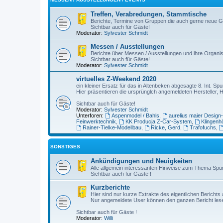
Treffen, Verabredungen, Stammtische
Berichte, Termine von Gruppen die auch gerne neue G
Sichtbar auch für Gäste!
Moderator:
Sylvester Schmidt
Messen / Ausstellungen
Berichte über Messen / Ausstellungen und ihre Organis
Sichtbar auch für Gäste!
Moderator:
Sylvester Schmidt
virtuelles Z-Weekend 2020
ein kleiner Ersatz für das in Altenbeken abgesagte 8. Int. 
Hier präsentieren die ursprünglch angemeldeten Hersteller, 
Sichtbar auch für Gäste!
Moderator:
Sylvester Schmidt
Unterforen:
Aspenmodel / Bahls
,
aurelius maier Design
Feinwerktechnik
,
KK Producja Z-Car-System
,
Klingenh
Rainer-Tielke-Modellbau
,
Ricke, Gerd
,
Trafofuchs
,
SONSTIGES
Ankündigungen und Neuigkeiten
Alle allgemein interessanten Hinweise zum Thema Spu
Sichtbar auch für Gäste !
Kurzberichte
Hier sind nur kurze Extrakte des eigentlichen Berichts 
Nur angemeldete User können den ganzen Bericht les
Sichtbar auch für Gäste !
Moderator:
Willi