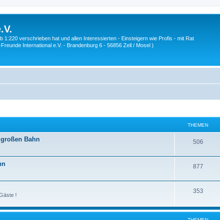
.V.
1:220 verschrieben hat und allen Interessierten - Einsteigern wie Profis - mit Rat
Z-Freunde International e.V. - Brandenburg 6 - 56856 Zell / Mosel )
THEMEN
r großen Bahn
T
506
h
hn
T
877
e
h
m
T
353
e
e
Gäste !
h
m
n
e
e
THEMEN