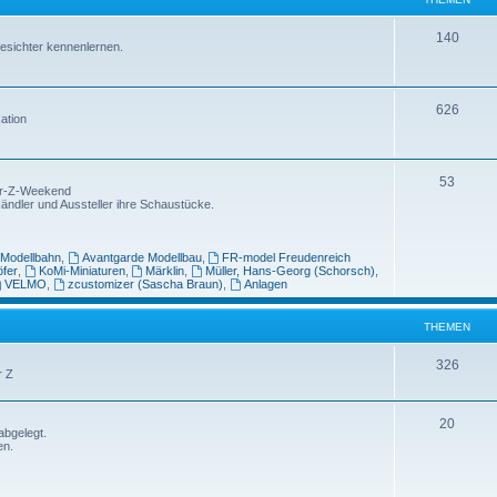
m
n
T
140
esichter kennenlernen.
e
h
n
e
T
626
ation
m
h
e
e
T
n
53
Spur-Z-Weekend
m
Händler und Aussteller ihre Schaustücke.
h
e
e
n
-Modellbahn
,
Avantgarde Modellbau
,
FR-model Freudenreich
m
öfer
,
KoMi-Miniaturen
,
Märklin
,
Müller, Hans-Georg (Schorsch)
,
VELMO
,
zcustomizer (Sascha Braun)
,
Anlagen
e
n
THEMEN
T
326
r Z
h
e
T
20
abgelegt.
en.
m
h
e
e