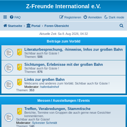
Z-Freunde International e.V.
FAQ
Registrieren
Anmelden
Dark mode
S
Startseite
Portal
Foren-Übersicht
u
Aktuelle Zeit: Sa 8. Aug 2026, 04:32
c
Beiträge zum Vorbild
h
Literaturbesprechung, -hinweise, Infos zur großen Bahn
e
Sichtbar auch für Gäste !
Themen:
506
Sichtungen, Erlebnisse mit der großen Bahn
Sichtbar auch für Gäste !
Themen:
876
Links zur großen Bahn
Webcams und anderes zum Vorbild. Sichtbar auch für Gäste !
Moderator:
hafenbahnhof
Themen:
353
Messen / Ausstellungen / Events
Treffen, Verabredungen, Stammtische
Berichte, Termine von Gruppen die auch gerne neue Gesichter
kennenlernen.
Sichtbar auch für Gäste!
Moderator:
Sylvester Schmidt
Themen:
140