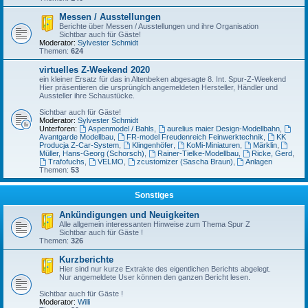
Messen / Ausstellungen
Berichte über Messen / Ausstellungen und ihre Organisation
Sichtbar auch für Gäste!
Moderator:
Sylvester Schmidt
Themen:
624
virtuelles Z-Weekend 2020
ein kleiner Ersatz für das in Altenbeken abgesagte 8. Int. Spur-Z-Weekend
Hier präsentieren die ursprünglch angemeldeten Hersteller, Händler und
Aussteller ihre Schaustücke.
Sichtbar auch für Gäste!
Moderator:
Sylvester Schmidt
Unterforen:
Aspenmodel / Bahls
,
aurelius maier Design-Modellbahn
,
Avantgarde Modellbau
,
FR-model Freudenreich Feinwerktechnik
,
KK
Producja Z-Car-System
,
Klingenhöfer
,
KoMi-Miniaturen
,
Märklin
,
Müller, Hans-Georg (Schorsch)
,
Rainer-Tielke-Modellbau
,
Ricke, Gerd
,
Trafofuchs
,
VELMO
,
zcustomizer (Sascha Braun)
,
Anlagen
Themen:
53
Sonstiges
Ankündigungen und Neuigkeiten
Alle allgemein interessanten Hinweise zum Thema Spur Z
Sichtbar auch für Gäste !
Themen:
326
Kurzberichte
Hier sind nur kurze Extrakte des eigentlichen Berichts abgelegt.
Nur angemeldete User können den ganzen Bericht lesen.
Sichtbar auch für Gäste !
Moderator:
Willi