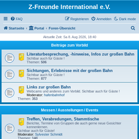
Z-Freunde International e.V.
FAQ
Registrieren
Anmelden
Dark mode
S
Startseite
Portal
Foren-Übersicht
u
Aktuelle Zeit: Sa 8. Aug 2026, 18:40
c
Beiträge zum Vorbild
h
Literaturbesprechung, -hinweise, Infos zur großen Bahn
e
Sichtbar auch für Gäste !
Themen:
506
Sichtungen, Erlebnisse mit der großen Bahn
Sichtbar auch für Gäste !
Themen:
877
Links zur großen Bahn
Webcams und anderes zum Vorbild. Sichtbar auch für Gäste !
Moderator:
hafenbahnhof
Themen:
353
Messen / Ausstellungen / Events
Treffen, Verabredungen, Stammtische
Berichte, Termine von Gruppen die auch gerne neue Gesichter
kennenlernen.
Sichtbar auch für Gäste!
Moderator:
Sylvester Schmidt
Themen:
140