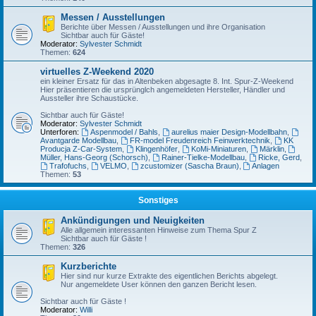
Messen / Ausstellungen
Berichte über Messen / Ausstellungen und ihre Organisation
Sichtbar auch für Gäste!
Moderator:
Sylvester Schmidt
Themen:
624
virtuelles Z-Weekend 2020
ein kleiner Ersatz für das in Altenbeken abgesagte 8. Int. Spur-Z-Weekend
Hier präsentieren die ursprünglch angemeldeten Hersteller, Händler und
Aussteller ihre Schaustücke.
Sichtbar auch für Gäste!
Moderator:
Sylvester Schmidt
Unterforen:
Aspenmodel / Bahls
,
aurelius maier Design-Modellbahn
,
Avantgarde Modellbau
,
FR-model Freudenreich Feinwerktechnik
,
KK
Producja Z-Car-System
,
Klingenhöfer
,
KoMi-Miniaturen
,
Märklin
,
Müller, Hans-Georg (Schorsch)
,
Rainer-Tielke-Modellbau
,
Ricke, Gerd
,
Trafofuchs
,
VELMO
,
zcustomizer (Sascha Braun)
,
Anlagen
Themen:
53
Sonstiges
Ankündigungen und Neuigkeiten
Alle allgemein interessanten Hinweise zum Thema Spur Z
Sichtbar auch für Gäste !
Themen:
326
Kurzberichte
Hier sind nur kurze Extrakte des eigentlichen Berichts abgelegt.
Nur angemeldete User können den ganzen Bericht lesen.
Sichtbar auch für Gäste !
Moderator:
Willi