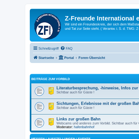
Z-Freunde International e
Wir sind ein Freundeskreis, der sich dem Maßstab 
und Tat zur Seite steht. ( Verantw. i. S. d. TMG: 
Schnellzugriff
FAQ
Startseite
Portal
Foren-Übersicht
BEITRÄGE ZUM VORBILD
Literaturbesprechung, -hinweise, Infos zu
Sichtbar auch für Gäste !
Sichtungen, Erlebnisse mit der großen Ba
Sichtbar auch für Gäste !
Links zur großen Bahn
Webcams und anderes zum Vorbild. Sichtbar auch für 
Moderator:
hafenbahnhof
MESSEN / AUSSTELLUNGEN / EVENTS