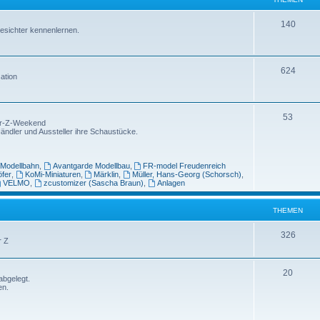
m
n
T
140
esichter kennenlernen.
e
h
n
e
T
624
ation
m
h
e
e
T
n
53
Spur-Z-Weekend
m
Händler und Aussteller ihre Schaustücke.
h
e
e
n
-Modellbahn
,
Avantgarde Modellbau
,
FR-model Freudenreich
m
öfer
,
KoMi-Miniaturen
,
Märklin
,
Müller, Hans-Georg (Schorsch)
,
VELMO
,
zcustomizer (Sascha Braun)
,
Anlagen
e
n
THEMEN
T
326
r Z
h
e
T
20
abgelegt.
en.
m
h
e
e