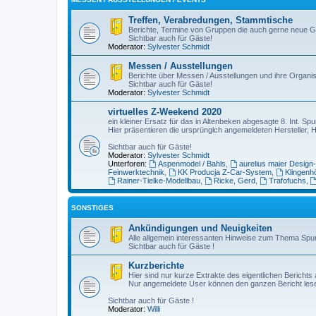
Treffen, Verabredungen, Stammtische
Berichte, Termine von Gruppen die auch gerne neue G
Sichtbar auch für Gäste!
Moderator:
Sylvester Schmidt
Messen / Ausstellungen
Berichte über Messen / Ausstellungen und ihre Organis
Sichtbar auch für Gäste!
Moderator:
Sylvester Schmidt
virtuelles Z-Weekend 2020
ein kleiner Ersatz für das in Altenbeken abgesagte 8. Int. 
Hier präsentieren die ursprünglch angemeldeten Hersteller, 
Sichtbar auch für Gäste!
Moderator:
Sylvester Schmidt
Unterforen:
Aspenmodel / Bahls
,
aurelius maier Design
Feinwerktechnik
,
KK Producja Z-Car-System
,
Klingenh
Rainer-Tielke-Modellbau
,
Ricke, Gerd
,
Trafofuchs
,
SONSTIGES
Ankündigungen und Neuigkeiten
Alle allgemein interessanten Hinweise zum Thema Spu
Sichtbar auch für Gäste !
Kurzberichte
Hier sind nur kurze Extrakte des eigentlichen Berichts 
Nur angemeldete User können den ganzen Bericht les
Sichtbar auch für Gäste !
Moderator:
Willi