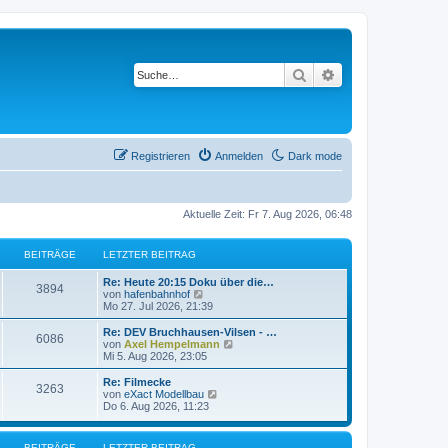
Suche
Erweiterte Suche
Registrieren
Anmelden
Dark mode
Aktuelle Zeit: Fr 7. Aug 2026, 06:48
BEITRÄGE
LETZTER BEITRAG
L
Re: Heute 20:15 Doku über die…
B
3894
e
N
von
hafenbahnhof
t
e
Mo 27. Jul 2026, 21:39
e
z
u
t
e
L
Re: DEV Bruchhausen-Vilsen - …
B
6086
i
e
s
e
N
von
Axel Hempelmann
r
t
t
e
Mi 5. Aug 2026, 23:05
e
t
B
e
z
u
e
r
t
e
L
Re: Filmecke
B
3263
i
i
B
r
e
s
e
N
von
eXact Modellbau
t
e
r
t
t
e
Do 6. Aug 2026, 11:23
e
r
i
t
B
e
ä
z
u
a
t
e
r
t
e
g
r
i
i
B
r
e
s
g
BEITRÄGE
LETZTER BEITRAG