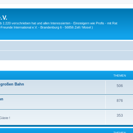
.V.
1:220 verschrieben hat und allen Interessierten - Einsteigern wie Profis - mit Rat
Z-Freunde International e.V. - Brandenburg 6 - 56856 Zell / Mosel )
THEMEN
r großen Bahn
T
506
h
hn
T
876
e
h
m
T
353
e
e
Gäste !
h
m
n
e
e
THEMEN