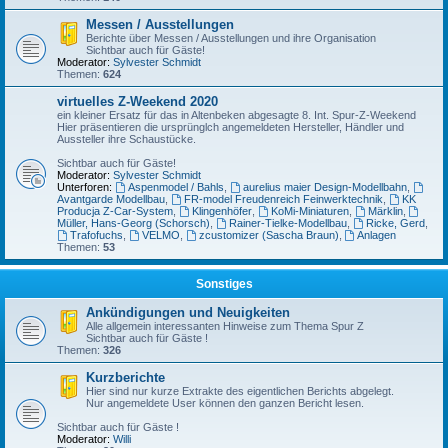
Messen / Ausstellungen
Berichte über Messen / Ausstellungen und ihre Organisation
Sichtbar auch für Gäste!
Moderator:
Sylvester Schmidt
Themen:
624
virtuelles Z-Weekend 2020
ein kleiner Ersatz für das in Altenbeken abgesagte 8. Int. Spur-Z-Weekend
Hier präsentieren die ursprünglch angemeldeten Hersteller, Händler und
Aussteller ihre Schaustücke.
Sichtbar auch für Gäste!
Moderator:
Sylvester Schmidt
Unterforen:
Aspenmodel / Bahls
,
aurelius maier Design-Modellbahn
,
Avantgarde Modellbau
,
FR-model Freudenreich Feinwerktechnik
,
KK
Producja Z-Car-System
,
Klingenhöfer
,
KoMi-Miniaturen
,
Märklin
,
Müller, Hans-Georg (Schorsch)
,
Rainer-Tielke-Modellbau
,
Ricke, Gerd
,
Trafofuchs
,
VELMO
,
zcustomizer (Sascha Braun)
,
Anlagen
Themen:
53
Sonstiges
Ankündigungen und Neuigkeiten
Alle allgemein interessanten Hinweise zum Thema Spur Z
Sichtbar auch für Gäste !
Themen:
326
Kurzberichte
Hier sind nur kurze Extrakte des eigentlichen Berichts abgelegt.
Nur angemeldete User können den ganzen Bericht lesen.
Sichtbar auch für Gäste !
Moderator:
Willi