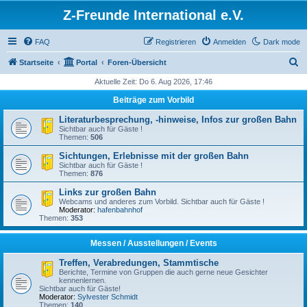
Z-Freunde International e.V.
FAQ
Registrieren
Anmelden
Dark mode
S
Startseite
Portal
Foren-Übersicht
u
Aktuelle Zeit: Do 6. Aug 2026, 17:46
c
Beiträge zum Vorbild
h
Literaturbesprechung, -hinweise, Infos zur großen Bahn
e
Sichtbar auch für Gäste !
Themen:
506
Sichtungen, Erlebnisse mit der großen Bahn
Sichtbar auch für Gäste !
Themen:
876
Links zur großen Bahn
Webcams und anderes zum Vorbild. Sichtbar auch für Gäste !
Moderator:
hafenbahnhof
Themen:
353
Messen / Ausstellungen / Events
Treffen, Verabredungen, Stammtische
Berichte, Termine von Gruppen die auch gerne neue Gesichter
kennenlernen.
Sichtbar auch für Gäste!
Moderator:
Sylvester Schmidt
Themen:
140