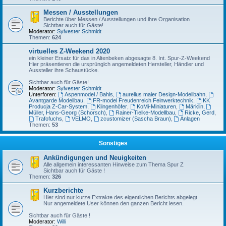
Messen / Ausstellungen
Berichte über Messen / Ausstellungen und ihre Organisation
Sichtbar auch für Gäste!
Moderator:
Sylvester Schmidt
Themen:
624
virtuelles Z-Weekend 2020
ein kleiner Ersatz für das in Altenbeken abgesagte 8. Int. Spur-Z-Weekend
Hier präsentieren die ursprünglch angemeldeten Hersteller, Händler und
Aussteller ihre Schaustücke.
Sichtbar auch für Gäste!
Moderator:
Sylvester Schmidt
Unterforen:
Aspenmodel / Bahls
,
aurelius maier Design-Modellbahn
,
Avantgarde Modellbau
,
FR-model Freudenreich Feinwerktechnik
,
KK
Producja Z-Car-System
,
Klingenhöfer
,
KoMi-Miniaturen
,
Märklin
,
Müller, Hans-Georg (Schorsch)
,
Rainer-Tielke-Modellbau
,
Ricke, Gerd
,
Trafofuchs
,
VELMO
,
zcustomizer (Sascha Braun)
,
Anlagen
Themen:
53
Sonstiges
Ankündigungen und Neuigkeiten
Alle allgemein interessanten Hinweise zum Thema Spur Z
Sichtbar auch für Gäste !
Themen:
326
Kurzberichte
Hier sind nur kurze Extrakte des eigentlichen Berichts abgelegt.
Nur angemeldete User können den ganzen Bericht lesen.
Sichtbar auch für Gäste !
Moderator:
Willi