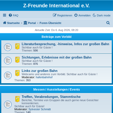
Z-Freunde International e.V.
FAQ
Registrieren
Anmelden
Dark mode
S
Startseite
Portal
Foren-Übersicht
u
Aktuelle Zeit: Do 6. Aug 2026, 08:20
c
Beiträge zum Vorbild
h
Literaturbesprechung, -hinweise, Infos zur großen Bahn
e
Sichtbar auch für Gäste !
Themen:
506
Sichtungen, Erlebnisse mit der großen Bahn
Sichtbar auch für Gäste !
Themen:
876
Links zur großen Bahn
Webcams und anderes zum Vorbild. Sichtbar auch für Gäste !
Moderator:
hafenbahnhof
Themen:
353
Messen / Ausstellungen / Events
Treffen, Verabredungen, Stammtische
Berichte, Termine von Gruppen die auch gerne neue Gesichter
kennenlernen.
Sichtbar auch für Gäste!
Moderator:
Sylvester Schmidt
Themen:
140