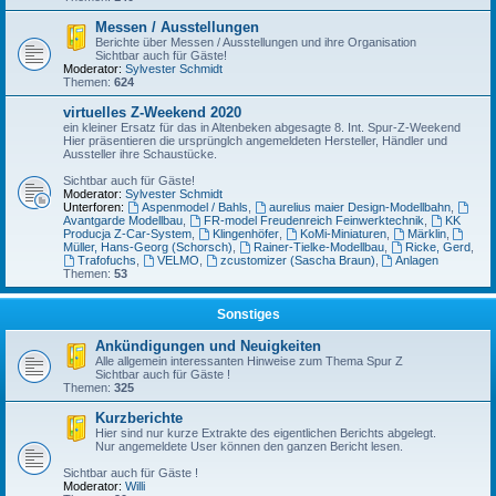
Messen / Ausstellungen
Berichte über Messen / Ausstellungen und ihre Organisation
Sichtbar auch für Gäste!
Moderator:
Sylvester Schmidt
Themen:
624
virtuelles Z-Weekend 2020
ein kleiner Ersatz für das in Altenbeken abgesagte 8. Int. Spur-Z-Weekend
Hier präsentieren die ursprünglch angemeldeten Hersteller, Händler und
Aussteller ihre Schaustücke.
Sichtbar auch für Gäste!
Moderator:
Sylvester Schmidt
Unterforen:
Aspenmodel / Bahls
,
aurelius maier Design-Modellbahn
,
Avantgarde Modellbau
,
FR-model Freudenreich Feinwerktechnik
,
KK
Producja Z-Car-System
,
Klingenhöfer
,
KoMi-Miniaturen
,
Märklin
,
Müller, Hans-Georg (Schorsch)
,
Rainer-Tielke-Modellbau
,
Ricke, Gerd
,
Trafofuchs
,
VELMO
,
zcustomizer (Sascha Braun)
,
Anlagen
Themen:
53
Sonstiges
Ankündigungen und Neuigkeiten
Alle allgemein interessanten Hinweise zum Thema Spur Z
Sichtbar auch für Gäste !
Themen:
325
Kurzberichte
Hier sind nur kurze Extrakte des eigentlichen Berichts abgelegt.
Nur angemeldete User können den ganzen Bericht lesen.
Sichtbar auch für Gäste !
Moderator:
Willi