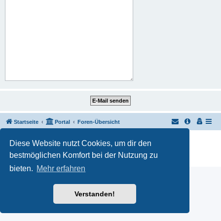
Startseite
Portal
Foren-Übersicht
Powered by
phpBB
® Forum Software © phpBB Limited
Diese Website nutzt Cookies, um dir den
Customized by
WireSys
bestmöglichen Komfort bei der Nutzung zu
Datenschutz
|
Nutzungsbedingungen
bieten.
Mehr erfahren
Verstanden!