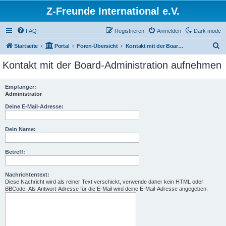
Z-Freunde International e.V.
FAQ
Registrieren
Anmelden
Dark mode
S
Startseite
Portal
Foren-Übersicht
Kontakt mit der Board-Administration aufnehmen
u
Kontakt mit der Board-Administration aufnehmen
c
h
Empfänger:
Administrator
e
Deine E-Mail-Adresse:
Dein Name:
Betreff:
Nachrichtentext:
Diese Nachricht wird als reiner Text verschickt, verwende daher kein HTML oder
BBCode. Als Antwort-Adresse für die E-Mail wird deine E-Mail-Adresse angegeben.