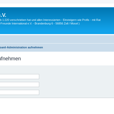
.V.
1:220 verschrieben hat und allen Interessierten - Einsteigern wie Profis - mit Rat
Z-Freunde International e.V. - Brandenburg 6 - 56856 Zell / Mosel )
Board-Administration aufnehmen
aufnehmen