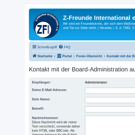
Z-Freunde International e
Wir sind ein Freundeskreis, der sich dem Maßstab 
und Tat zur Seite steht. ( Verantw. i. S. d. TMG: 
Schnellzugriff
FAQ
Startseite
Portal
Foren-Übersicht
Kontakt mit der 
Kontakt mit der Board-Administration 
Empfänger:
Administrator
Deine E-Mail-Adresse:
Dein Name:
Betreff:
Nachrichtentext:
Diese Nachricht wird als reiner
Text verschickt, verwende daher
kein HTML oder BBCode. Als
Antwort-Adresse für die E-Mail