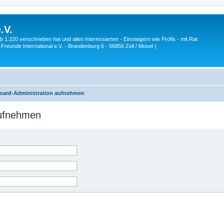
.V.
1:220 verschrieben hat und allen Interessierten - Einsteigern wie Profis - mit Rat
Z-Freunde International e.V. - Brandenburg 6 - 56856 Zell / Mosel )
Board-Administration aufnehmen
aufnehmen