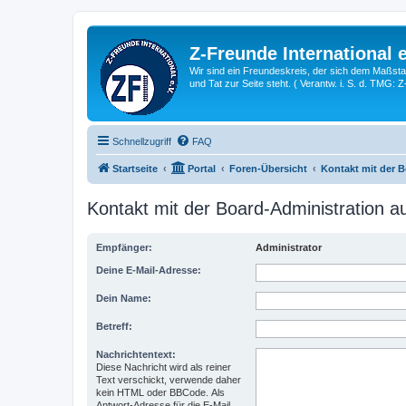
Z-Freunde International e
Wir sind ein Freundeskreis, der sich dem Maßstab 
und Tat zur Seite steht. ( Verantw. i. S. d. TMG: 
Schnellzugriff
FAQ
Startseite
Portal
Foren-Übersicht
Kontakt mit der 
Kontakt mit der Board-Administration 
Empfänger:
Administrator
Deine E-Mail-Adresse:
Dein Name:
Betreff:
Nachrichtentext:
Diese Nachricht wird als reiner
Text verschickt, verwende daher
kein HTML oder BBCode. Als
Antwort-Adresse für die E-Mail