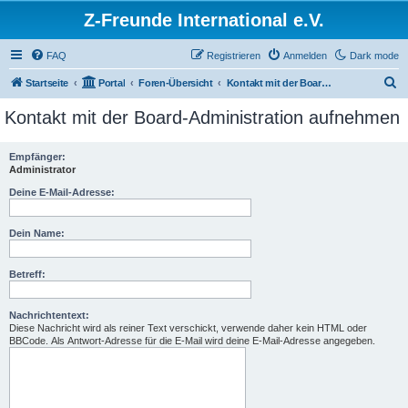
Z-Freunde International e.V.
FAQ
Registrieren
Anmelden
Dark mode
S
Startseite
Portal
Foren-Übersicht
Kontakt mit der Board-Administration aufnehmen
u
Kontakt mit der Board-Administration aufnehmen
c
h
Empfänger:
Administrator
e
Deine E-Mail-Adresse:
Dein Name:
Betreff:
Nachrichtentext:
Diese Nachricht wird als reiner Text verschickt, verwende daher kein HTML oder
BBCode. Als Antwort-Adresse für die E-Mail wird deine E-Mail-Adresse angegeben.