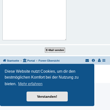
Startseite
Portal
Foren-Übersicht
Powered by
phpBB
® Forum Software © phpBB Limited
Diese Website nutzt Cookies, um dir den
Customized by
WireSys
bestmöglichen Komfort bei der Nutzung zu
Datenschutz
|
Nutzungsbedingungen
bieten.
Mehr erfahren
Verstanden!